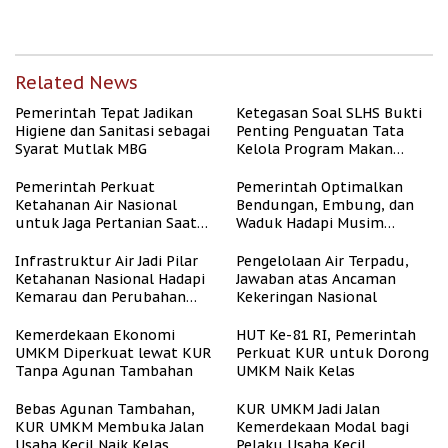
2026
Desa
Related News
Pemerintah Tepat Jadikan
Ketegasan Soal SLHS Bukti
Higiene dan Sanitasi sebagai
Penting Penguatan Tata
Syarat Mutlak MBG
Kelola Program Makan
Bergizi Gratis
Pemerintah Perkuat
Pemerintah Optimalkan
Ketahanan Air Nasional
Bendungan, Embung, dan
untuk Jaga Pertanian Saat
Waduk Hadapi Musim
Kemarau
Kemarau
Infrastruktur Air Jadi Pilar
Pengelolaan Air Terpadu,
Ketahanan Nasional Hadapi
Jawaban atas Ancaman
Kemarau dan Perubahan
Kekeringan Nasional
Iklim
Kemerdekaan Ekonomi
HUT Ke-81 RI, Pemerintah
UMKM Diperkuat lewat KUR
Perkuat KUR untuk Dorong
Tanpa Agunan Tambahan
UMKM Naik Kelas
Bebas Agunan Tambahan,
KUR UMKM Jadi Jalan
KUR UMKM Membuka Jalan
Kemerdekaan Modal bagi
Usaha Kecil Naik Kelas
Pelaku Usaha Kecil