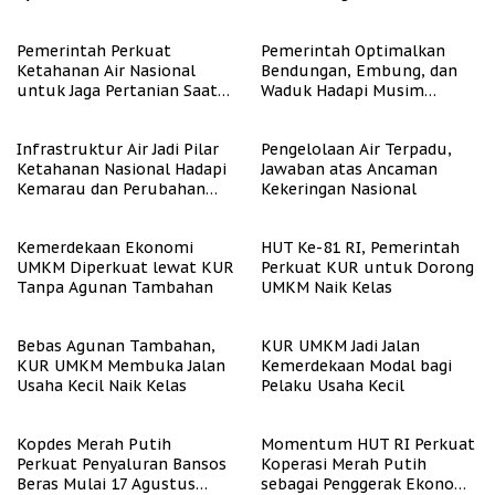
Bergizi Gratis
Pemerintah Perkuat
Pemerintah Optimalkan
Ketahanan Air Nasional
Bendungan, Embung, dan
untuk Jaga Pertanian Saat
Waduk Hadapi Musim
Kemarau
Kemarau
Infrastruktur Air Jadi Pilar
Pengelolaan Air Terpadu,
Ketahanan Nasional Hadapi
Jawaban atas Ancaman
Kemarau dan Perubahan
Kekeringan Nasional
Iklim
Kemerdekaan Ekonomi
HUT Ke-81 RI, Pemerintah
UMKM Diperkuat lewat KUR
Perkuat KUR untuk Dorong
Tanpa Agunan Tambahan
UMKM Naik Kelas
Bebas Agunan Tambahan,
KUR UMKM Jadi Jalan
KUR UMKM Membuka Jalan
Kemerdekaan Modal bagi
Usaha Kecil Naik Kelas
Pelaku Usaha Kecil
Kopdes Merah Putih
Momentum HUT RI Perkuat
Perkuat Penyaluran Bansos
Koperasi Merah Putih
Beras Mulai 17 Agustus
sebagai Penggerak Ekonomi