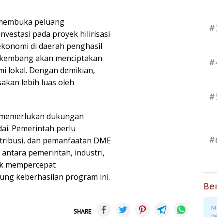
 membuka peluang
#
vestasi pada proyek hilirisasi
konomi di daerah penghasil
berkembang akan menciptakan
#
 lokal. Dengan demikian,
akan lebih luas oleh
#
memerlukan dukungan
ai. Pemerintah perlu
#
tribusi, dan pemanfaatan DME
i antara pemerintah, industri,
tuk mempercepat
g keberhasilan program ini.
Ber
M
SHARE
p