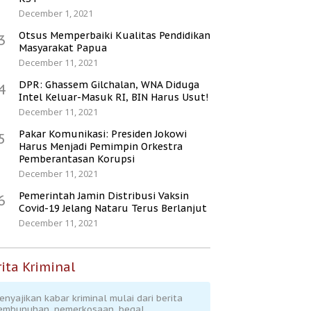
December 1, 2021
Otsus Memperbaiki Kualitas Pendidikan
3
Masyarakat Papua
December 11, 2021
DPR: Ghassem Gilchalan, WNA Diduga
4
Intel Keluar-Masuk RI, BIN Harus Usut!
December 11, 2021
Pakar Komunikasi: Presiden Jokowi
5
Harus Menjadi Pemimpin Orkestra
Pemberantasan Korupsi
December 11, 2021
Pemerintah Jamin Distribusi Vaksin
6
Covid-19 Jelang Nataru Terus Berlanjut
December 11, 2021
ita Kriminal
enyajikan kabar kriminal mulai dari berita
embunuhan, pemerkosaan, begal,