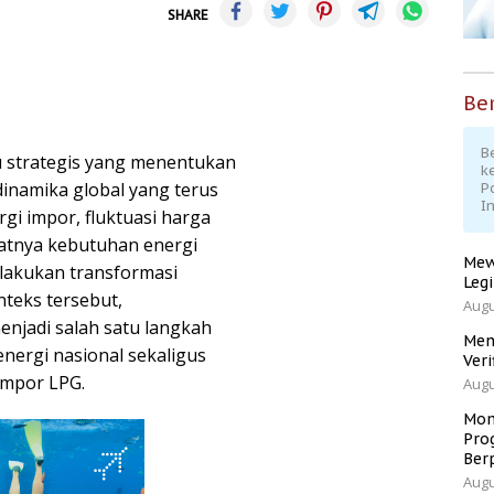
SHARE
Ber
Be
u strategis yang menentukan
k
inamika global yang terus
P
I
i impor, fluktuasi harga
katnya kebutuhan energi
Mew
lakukan transformasi
Leg
teks tersebut,
Augu
njadi salah satu langkah
Men
ergi nasional sekaligus
Veri
impor LPG.
Augu
Mom
Pro
Ber
Augu