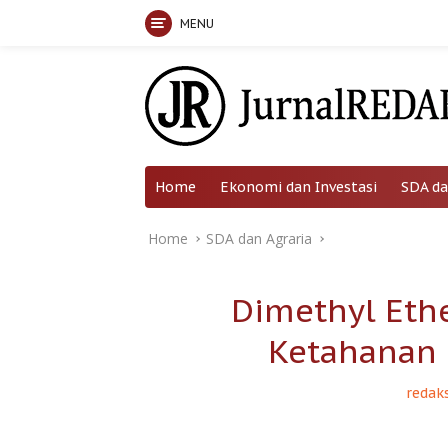
MENU
Skip
to
content
Home
Ekonomi dan Investasi
SDA da
Home
SDA dan Agraria
Dimethyl Eth
Ketahanan 
redaks