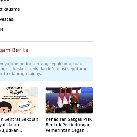
dikalisme
vestasi
KN
gam Berita
enyajikan berita tentang sepak bola, bulu
angkis, basket, tenis dan informasi seputaran
erita olahraga lainnya
an Sentral Sekolah
Kehadiran Satgas PHK
yat dalam
Bentuk Perlindungan
ujudkan
Pemerintah Cegah
idikan Inklusif
Badai PHK