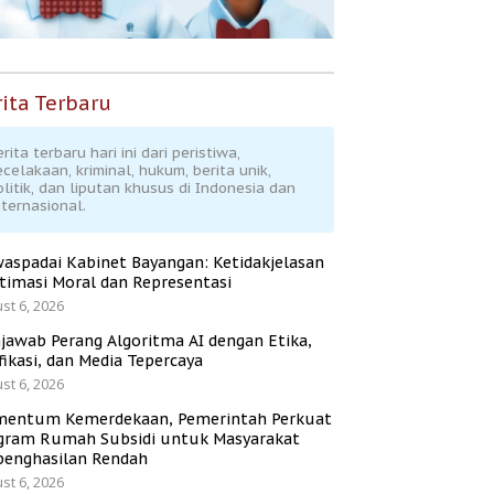
ita Terbaru
rita terbaru hari ini dari peristiwa,
ecelakaan, kriminal, hukum, berita unik,
olitik, dan liputan khusus di Indonesia dan
nternasional.
aspadai Kabinet Bayangan: Ketidakjelasan
itimasi Moral dan Representasi
st 6, 2026
jawab Perang Algoritma AI dengan Etika,
fikasi, dan Media Tepercaya
st 6, 2026
entum Kemerdekaan, Pemerintah Perkuat
gram Rumah Subsidi untuk Masyarakat
penghasilan Rendah
st 6, 2026