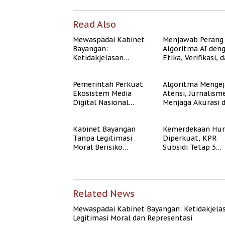
Read Also
Mewaspadai Kabinet
Menjawab Perang
Bayangan:
Algoritma AI den
Ketidakjelasan
Etika, Verifikasi, 
Legitimasi Moral dan
Media Tepercaya
Representasi
Pemerintah Perkuat
Algoritma Mengej
Ekosistem Media
Atensi, Jurnalism
Digital Nasional
Menjaga Akurasi 
Hadapi Perang
Akal Sehat Publik
Algoritma AI
Kabinet Bayangan
Kemerdekaan Hun
Tanpa Legitimasi
Diperkuat, KPR
Moral Berisiko
Subsidi Tetap 5
Mengaburkan
Persen meski BI 
Kepercayaan Publik
Naik
Related News
Mewaspadai Kabinet Bayangan: Ketidakjela
Legitimasi Moral dan Representasi