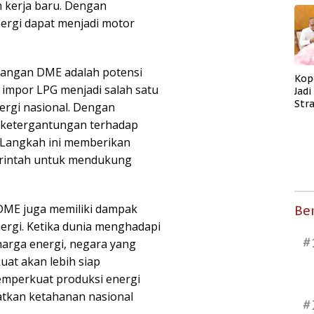
 kerja baru. Dengan
nergi dapat menjadi motor
angan DME adalah potensi
Kop
 impor LPG menjadi salah satu
Jad
Str
rgi nasional. Dengan
Men
 ketergantungan terhadap
Kes
. Langkah ini memberikan
merintah untuk mendukung
DME juga memiliki dampak
Ber
nergi. Ketika dunia menghadapi
#
 harga energi, negara yang
uat akan lebih siap
mperkuat produksi energi
atkan ketahanan nasional
#