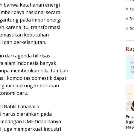
n bahwa ketahanan energi
ra
mber daya nasional secara
In
ergantung pada impor energi
eh karena itu, transformasi
I
 memastikan kebutuhan
l dan berkelanjutan.
Ra
dari agenda hilirisasi
aya alam Indonesia banyak
M
t
anpa memberikan nilai tambah
b
sasi, komoditas domestik dapat
 yang mendukung kebutuhan
konomi baru.
 Bahlil Lahadalia
 harus diarahkan pada
Per
gembangan DME tidak hanya
Rak
Mew
i juga memperkuat industri
Pend