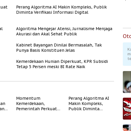
kuat
Perang Algoritma AI Makin Kompleks, Publik
Diminta Verifikasi Informasi Digital
al
Algoritma Mengejar Atensi, Jurnalisme Menjaga
Akurasi dan Akal Sehat Publik
Ot
Kabinet Bayangan Dinilai Bermasalah, Tak
K
Punya Basis Konstituen Jelas
m
te
Kemerdekaan Hunian Diperkuat, KPR Subsidi
Tetap 5 Persen meski BI Rate Naik
Momentum
Perang Algoritma AI
gan
Kemerdekaan,
Makin Kompleks,
dan
Pemerintah Perkuat
Publik Diminta
Program Rumah
Verifikasi Informasi
Subsidi untuk
Digital
Masyarakat
Berpenghasilan