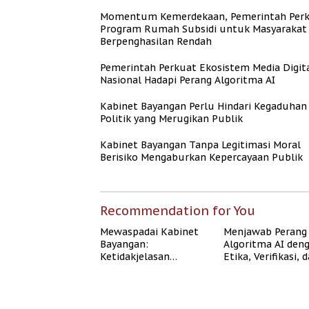
Momentum Kemerdekaan, Pemerintah Per
Program Rumah Subsidi untuk Masyarakat
Berpenghasilan Rendah
Pemerintah Perkuat Ekosistem Media Digit
Nasional Hadapi Perang Algoritma AI
Kabinet Bayangan Perlu Hindari Kegaduhan
Politik yang Merugikan Publik
Kabinet Bayangan Tanpa Legitimasi Moral
Berisiko Mengaburkan Kepercayaan Publik
Recommendation for You
Mewaspadai Kabinet
Menjawab Perang
Bayangan:
Algoritma AI den
Ketidakjelasan
Etika, Verifikasi, 
Legitimasi Moral dan
Media Tepercaya
Representasi