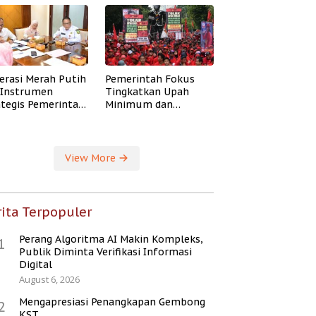
erasi Merah Putih
Pemerintah Fokus
i Instrumen
Tingkatkan Upah
ategis Pemerintah
Minimum dan
ingkatkan
Jaminan Sosial Buruh
ejahteraan Desa
View More
ita Terpopuler
Perang Algoritma AI Makin Kompleks,
1
Publik Diminta Verifikasi Informasi
Digital
August 6, 2026
Mengapresiasi Penangkapan Gembong
2
KST