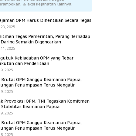
erampokan, & aksi kejahatan lainnya.
ejaman OPM Harus Dihentikan Secara Tegas
 23, 2025
itmen Tegas Pemerintah, Perang Terhadap
i Daring Semakin Digencarkan
 11, 2025
gutuk Kebiadaban OPM yang Tebar
akutan dan Penderitaan
 9, 2025
i Brutal OPM Ganggu Keamanan Papua,
ungan Penumpasan Terus Mengalir
 9, 2025
ak Provokasi OPM, TNI Tegaskan Komitmen
a Stabilitas Keamanan Papua
 9, 2025
i Brutal OPM Ganggu Keamanan Papua,
ungan Penumpasan Terus Mengalir
 8, 2025