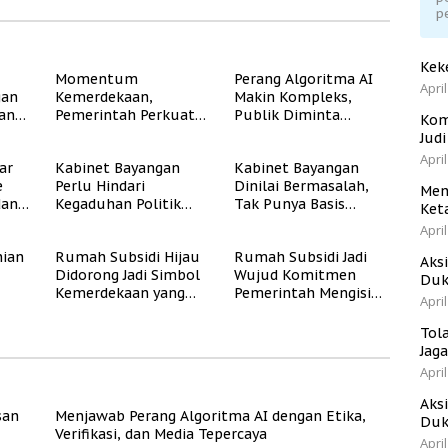
p
Kek
Momentum
Perang Algoritma AI
April
gan
Kemerdekaan,
Makin Kompleks,
dan
Pemerintah Perkuat
Publik Diminta
Kom
Program Rumah
Verifikasi Informasi
Jud
Subsidi untuk
Digital
April
ar
Kabinet Bayangan
Kabinet Bayangan
Masyarakat
e
Perlu Hindari
Dinilai Bermasalah,
Berpenghasilan
Men
dan
Kegaduhan Politik
Tak Punya Basis
Rendah
Ket
yang Merugikan
Konstituen Jelas
April
Publik
ian
Rumah Subsidi Hijau
Rumah Subsidi Jadi
Aks
Didorong Jadi Simbol
Wujud Komitmen
Duk
Kemerdekaan yang
Pemerintah Mengisi
April
Rate
Layak dan Asri
Kemerdekaan dengan
Kesejahteraan
Tol
Jag
April
Aks
san
Menjawab Perang Algoritma AI dengan Etika,
Duk
Verifikasi, dan Media Tepercaya
April