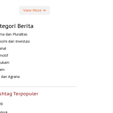
View More
tegori Berita
a dan Pluralitas
omi dan Investasi
inal
motif
hukam
am
dan Agraria
shtag Terpopuler
20
apua