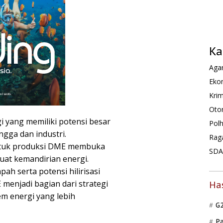
Ka
Agam
Ekon
Krim
Oto
i yang memiliki potensi besar
Pol
ga dan industri.
Rag
ntuk produksi DME membuka
SDA 
at kemandirian energi.
h serta potensi hilirisasi
enjadi bagian dari strategi
Ha
m energi yang lebih
G
P