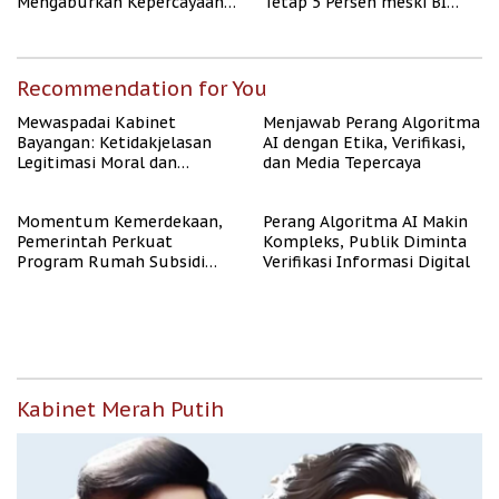
Mengaburkan Kepercayaan
Tetap 5 Persen meski BI
Publik
Rate Naik
Recommendation for You
Mewaspadai Kabinet
Menjawab Perang Algoritma
Bayangan: Ketidakjelasan
AI dengan Etika, Verifikasi,
Legitimasi Moral dan
dan Media Tepercaya
Representasi
Momentum Kemerdekaan,
Perang Algoritma AI Makin
Pemerintah Perkuat
Kompleks, Publik Diminta
Program Rumah Subsidi
Verifikasi Informasi Digital
untuk Masyarakat
Berpenghasilan Rendah
Kabinet Merah Putih