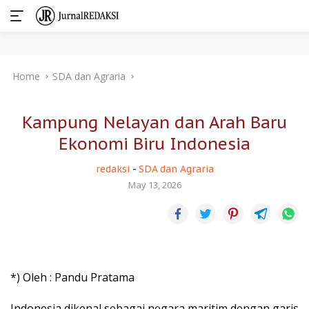
Skip
Home
SDA dan Agraria
to
content
Kampung Nelayan dan Arah Baru
Ekonomi Biru Indonesia
redaksi
-
SDA dan Agraria
May 13, 2026
*) Oleh : Pandu Pratama
Indonesia dikenal sebagai negara maritim dengan garis