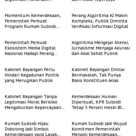
Representasi
Momentum Kemerdekaan,
Perang Algoritma AI Makin
Pemerintah Perkuat
Kompleks, Publik Diminta
Program Rumah Subsidi
Verifikasi Informasi Digital
untuk Masyarakat
Berpenghasilan Rendah
Pemerintah Perkuat
Algoritma Mengejar Atensi,
Ekosistem Media Digital
Jurnalisme Menjaga Akurasi
Nasional Hadapi Perang
dan Akal Sehat Publik
Algoritma AI
Kabinet Bayangan Perlu
Kabinet Bayangan Dinilai
Hindari Kegaduhan Politik
Bermasalah, Tak Punya
yang Merugikan Publik
Basis Konstituen Jelas
Kabinet Bayangan Tanpa
Kemerdekaan Hunian
Legitimasi Moral Berisiko
Diperkuat, KPR Subsidi
Mengaburkan Kepercayaan
Tetap 5 Persen meski BI
Publik
Rate Naik
Rumah Subsidi Hijau
Rumah Subsidi Jadi Wujud
Didorong Jadi Simbol
Komitmen Pemerintah
Kemerdekaan yang Layak
Mengisi Kemerdekaan