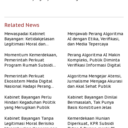
dan Asri
dengan Kesejahteraan
Related News
Mewaspadai Kabinet
Menjawab Perang Algoritma
Bayangan: Ketidakjelasan
AI dengan Etika, Verifikasi,
Legitimasi Moral dan
dan Media Tepercaya
Representasi
Momentum Kemerdekaan,
Perang Algoritma AI Makin
Pemerintah Perkuat
Kompleks, Publik Diminta
Program Rumah Subsidi
Verifikasi Informasi Digital
untuk Masyarakat
Berpenghasilan Rendah
Pemerintah Perkuat
Algoritma Mengejar Atensi,
Ekosistem Media Digital
Jurnalisme Menjaga Akurasi
Nasional Hadapi Perang
dan Akal Sehat Publik
Algoritma AI
Kabinet Bayangan Perlu
Kabinet Bayangan Dinilai
Hindari Kegaduhan Politik
Bermasalah, Tak Punya
yang Merugikan Publik
Basis Konstituen Jelas
Kabinet Bayangan Tanpa
Kemerdekaan Hunian
Legitimasi Moral Berisiko
Diperkuat, KPR Subsidi