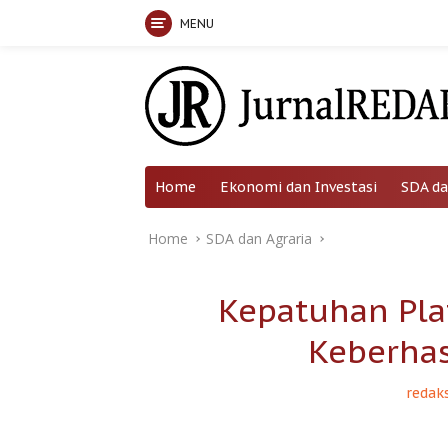
MENU
Skip
to
content
Home
Ekonomi dan Investasi
SDA da
Home
SDA dan Agraria
Kepatuhan Pla
Keberhas
redaks