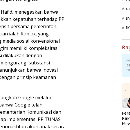
ra
a Hafid, menegaskan bahwa
In
jukkan kepatuhan terhadap PP
ensif bersama pemerintah.
I
ian ialah Roblox, yang
g media sosial konvensional.
Ra
im memiliki kompleksitas
si dilakukan dengan
M
 mengurangi substansi
t
enunjukkan bahwa inovasi
b
n dengan prinsip keamanan
 langkah Google melalui
bahwa Google telah
Kementerian Komunikasi dan
Per
Rak
dap implementasi PP TUNAS.
Mew
penonaktifan akun anak secara
Pend