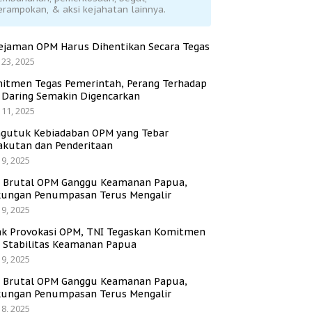
erampokan, & aksi kejahatan lainnya.
ejaman OPM Harus Dihentikan Secara Tegas
 23, 2025
itmen Tegas Pemerintah, Perang Terhadap
i Daring Semakin Digencarkan
 11, 2025
gutuk Kebiadaban OPM yang Tebar
akutan dan Penderitaan
 9, 2025
i Brutal OPM Ganggu Keamanan Papua,
ungan Penumpasan Terus Mengalir
 9, 2025
ak Provokasi OPM, TNI Tegaskan Komitmen
a Stabilitas Keamanan Papua
 9, 2025
i Brutal OPM Ganggu Keamanan Papua,
ungan Penumpasan Terus Mengalir
 8, 2025