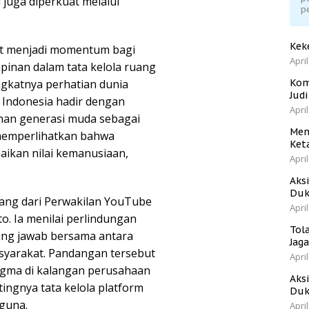
 juga diperkuat melalui
p
Kek
at menjadi momentum bagi
April
inan dalam tata kelola ruang
ingkatnya perhatian dunia
Kom
Jud
, Indonesia hadir dengan
April
an generasi muda sebagai
Men
 memperlihatkan bahwa
Ket
aikan nilai kemanusiaan,
April
Aks
Duk
ang dari Perwakilan YouTube
April
o. Ia menilai perlindungan
Tol
ung jawab bersama antara
Jag
asyarakat. Pandangan tersebut
April
gma di kalangan perusahaan
Aks
tingnya tata kelola platform
Duk
guna.
April