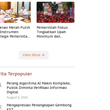
erasi Merah Putih
Pemerintah Fokus
i Instrumen
Tingkatkan Upah
ategis Pemerintah
Minimum dan
ingkatkan
Jaminan Sosial Buruh
ejahteraan Desa
View More
ita Terpopuler
Perang Algoritma AI Makin Kompleks,
1
Publik Diminta Verifikasi Informasi
Digital
August 6, 2026
Mengapresiasi Penangkapan Gembong
2
KST