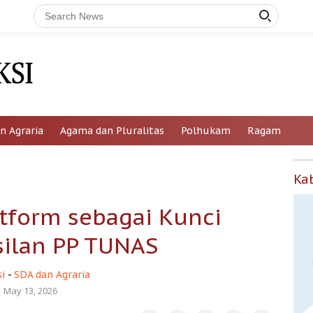
n Agraria
Agama dan Pluralitas
Polhukam
Ragam
Ka
tform sebagai Kunci
ilan PP TUNAS
i
-
SDA dan Agraria
May 13, 2026