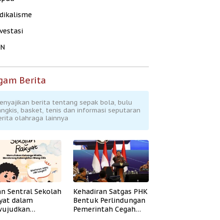
dikalisme
vestasi
KN
gam Berita
enyajikan berita tentang sepak bola, bulu
angkis, basket, tenis dan informasi seputaran
erita olahraga lainnya
an Sentral Sekolah
Kehadiran Satgas PHK
yat dalam
Bentuk Perlindungan
ujudkan
Pemerintah Cegah
idikan Inklusif
Badai PHK