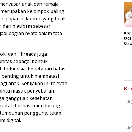
 menyasar anak dan remaja.
k merupakan kelompok paling
dan paparan konten yang tidak
 dari platform sebesar
adi bagian nyata dalam tata
Kop
Jad
Str
Men
ok, dan Threads juga
Kes
nitas sebagai bentuk
h Indonesia. Penetapan batas
h penting untuk membatasi
bagi anak. Kebijakan ini relevan
Ber
 pintu masuk penyebaran
gga gangguan kesehatan
#
rintah berhasil mendorong
rtumbuhan pengguna, tetapi
 digital.
#