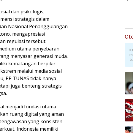
sial dan psikologis,
mensi strategis dalam
adan Nasional Penanggulangan
rtono, mengapresiasi
Ot
n regulasi tersebut.
i medium utama penyebaran
K
m
yang menyasar generasi muda.
te
iki kematangan berpikir
 ekstrem melalui media sosial
itu, PP TUNAS tidak hanya
tapi juga benteng strategis
sa.
tal menjadi fondasi utama
kan ruang digital yang aman
 pengawasan yang konsisten
erkuat, Indonesia memiliki