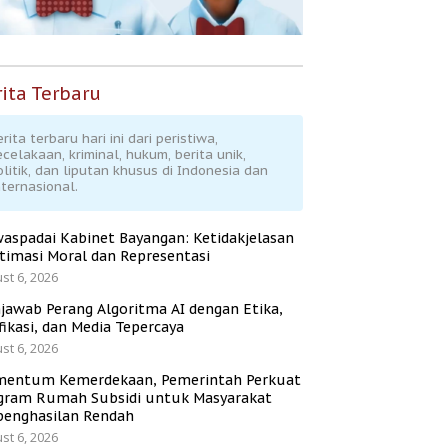
ita Terbaru
rita terbaru hari ini dari peristiwa,
ecelakaan, kriminal, hukum, berita unik,
olitik, dan liputan khusus di Indonesia dan
nternasional.
aspadai Kabinet Bayangan: Ketidakjelasan
itimasi Moral dan Representasi
st 6, 2026
jawab Perang Algoritma AI dengan Etika,
fikasi, dan Media Tepercaya
st 6, 2026
entum Kemerdekaan, Pemerintah Perkuat
gram Rumah Subsidi untuk Masyarakat
penghasilan Rendah
st 6, 2026