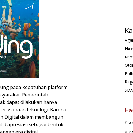
Ka
Agam
Ekon
Krim
Oto
Pol
Rag
ung pada kepatuhan platform
SDA 
asyarakat. Pemerintah
ak dapat dilakukan hanya
perusahaan teknologi. Karena
Ha
dan Digital dalam membangun
G
t diapresiasi sebagai bentuk
gan era digital.
P