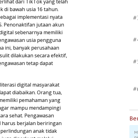
erlihat dari TikTok yang telah
k di bawah usia 16 tahun.
sebagai implementasi nyata
#
. Penonaktifan jutaan akun
igital sebenarnya memiliki
#
pengawasan usia pengguna
ma ini, banyak perusahaan
sulit dilakukan secara efektif,
#
ngawasan tetap dapat
iterasi digital masyarakat
#
dapat diabaikan. Orang tua,
 memiliki pemahaman yang
l agar mampu mendampingi
ara sehat. Pengawasan
Ber
l harus berjalan beriringan
perlindungan anak tidak
M
p