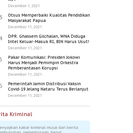
December 1, 2021
Otsus Memperbaiki Kualitas Pendidikan
3
Masyarakat Papua
December 11, 2021
DPR: Ghassem Gilchalan, WNA Diduga
4
Intel Keluar-Masuk RI, BIN Harus Usut!
December 11, 2021
Pakar Komunikasi: Presiden Jokowi
5
Harus Menjadi Pemimpin Orkestra
Pemberantasan Korupsi
December 11, 2021
Pemerintah Jamin Distribusi Vaksin
6
Covid-19 Jelang Nataru Terus Berlanjut
December 11, 2021
ita Kriminal
enyajikan kabar kriminal mulai dari berita
embunuhan, pemerkosaan, begal,