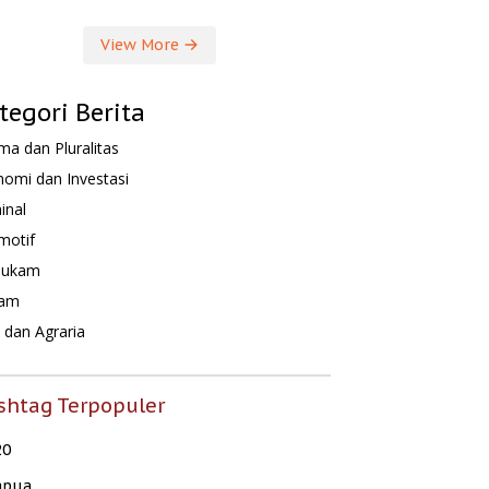
View More
tegori Berita
a dan Pluralitas
omi dan Investasi
inal
motif
hukam
am
dan Agraria
shtag Terpopuler
20
apua