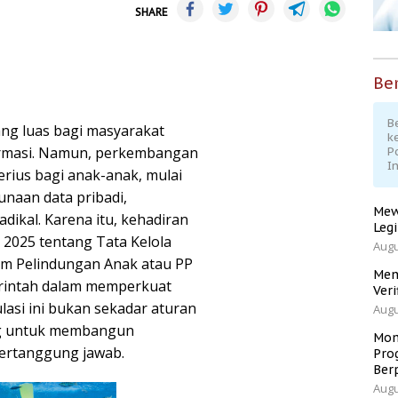
SHARE
Ber
Be
ang luas bagi masyarakat
k
ormasi. Namun, perkembangan
P
I
rius bagi anak-anak, mulai
unaan data pribadi,
Mew
radikal. Karena itu, kehadiran
Leg
2025 tentang Tata Kelola
Augu
am Pelindungan Anak atau PP
Men
rintah dalam memperkuat
Veri
ulasi ini bukan sekadar aturan
Augu
ing untuk membangun
Mom
bertanggung jawab.
Pro
Ber
Augu