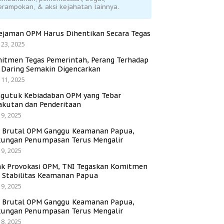
erampokan, & aksi kejahatan lainnya.
ejaman OPM Harus Dihentikan Secara Tegas
 23, 2025
itmen Tegas Pemerintah, Perang Terhadap
i Daring Semakin Digencarkan
 11, 2025
gutuk Kebiadaban OPM yang Tebar
akutan dan Penderitaan
 9, 2025
i Brutal OPM Ganggu Keamanan Papua,
ungan Penumpasan Terus Mengalir
 9, 2025
ak Provokasi OPM, TNI Tegaskan Komitmen
a Stabilitas Keamanan Papua
 9, 2025
i Brutal OPM Ganggu Keamanan Papua,
ungan Penumpasan Terus Mengalir
 8, 2025