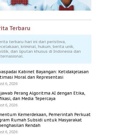
ita Terbaru
rita terbaru hari ini dari peristiwa,
ecelakaan, kriminal, hukum, berita unik,
olitik, dan liputan khusus di Indonesia dan
nternasional.
aspadai Kabinet Bayangan: Ketidakjelasan
itimasi Moral dan Representasi
st 6, 2026
jawab Perang Algoritma AI dengan Etika,
fikasi, dan Media Tepercaya
st 6, 2026
entum Kemerdekaan, Pemerintah Perkuat
gram Rumah Subsidi untuk Masyarakat
penghasilan Rendah
st 6, 2026