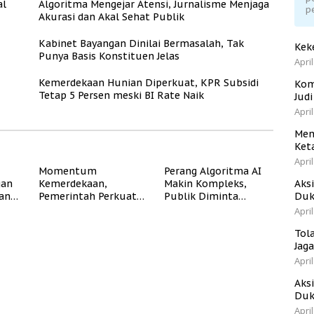
al
Algoritma Mengejar Atensi, Jurnalisme Menjaga
p
Akurasi dan Akal Sehat Publik
Kabinet Bayangan Dinilai Bermasalah, Tak
Kek
Punya Basis Konstituen Jelas
April
Kemerdekaan Hunian Diperkuat, KPR Subsidi
Kom
Tetap 5 Persen meski BI Rate Naik
Jud
April
Men
Ket
April
Momentum
Perang Algoritma AI
gan
Kemerdekaan,
Makin Kompleks,
Aks
dan
Pemerintah Perkuat
Publik Diminta
Duk
Program Rumah
Verifikasi Informasi
April
Subsidi untuk
Digital
Tol
Masyarakat
Jag
Berpenghasilan
Rendah
April
Aks
Duk
April