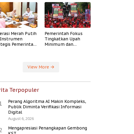
erasi Merah Putih
Pemerintah Fokus
i Instrumen
Tingkatkan Upah
ategis Pemerintah
Minimum dan
ingkatkan
Jaminan Sosial Buruh
ejahteraan Desa
View More
ita Terpopuler
Perang Algoritma AI Makin Kompleks,
1
Publik Diminta Verifikasi Informasi
Digital
August 6, 2026
Mengapresiasi Penangkapan Gembong
2
KST