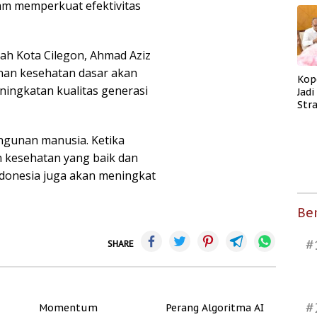
am memperkuat efektivitas
rah Kota Cilegon, Ahmad Aziz
anan kesehatan dasar akan
Kop
ingkatan kualitas generasi
Jad
Str
Men
Kes
gunan manusia. Ketika
 kesehatan yang baik dan
donesia juga akan meningkat
Ber
#
SHARE
#
Momentum
Perang Algoritma AI