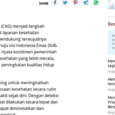
SHARE
Ber
 (CKG) menjadi langkah
t layanan kesehatan
Be
 mendukung terwujudnya
k
P
ju visi Indonesia Emas 2045.
I
uk nyata komitmen pemerintah
sehatan yang lebih merata,
Mew
 peningkatan kualitas hidup
Leg
Augu
Men
rong untuk meningkatkan
Veri
saan kesehatan secara rutin
Augu
kit sejak dini. Dengan deteksi
Mom
at dilakukan secara tepat dan
Pro
Ber
 dapat diminimalkan dan
Augu
ningkat.