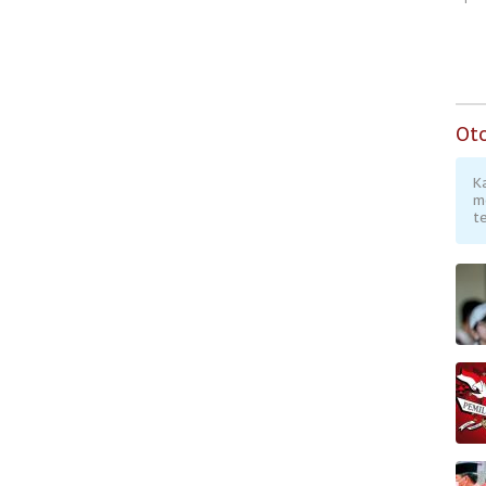
Ot
K
m
te