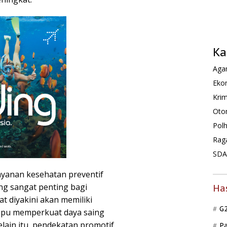
Ka
Agam
Ekon
Krim
Oto
Pol
Rag
SDA 
ayanan kesehatan preventif
ng sangat penting bagi
Ha
 diyakini akan memiliki
G
ampu memperkuat daya saing
elain itu, pendekatan promotif
P