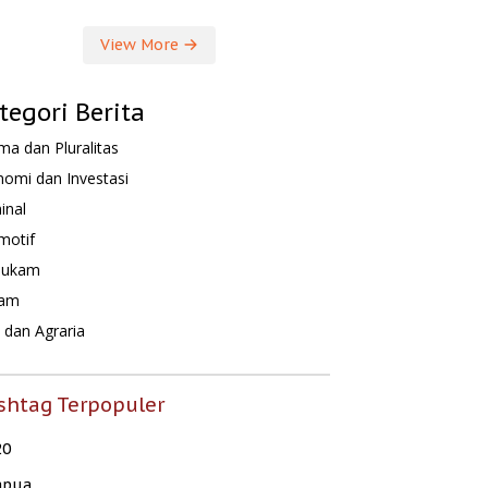
View More
tegori Berita
a dan Pluralitas
omi dan Investasi
inal
motif
hukam
am
dan Agraria
shtag Terpopuler
20
apua