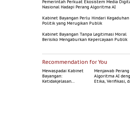
Pemerintah Perkuat Ekosistem Media Digit
Nasional Hadapi Perang Algoritma AI
Kabinet Bayangan Perlu Hindari Kegaduhan
Politik yang Merugikan Publik
Kabinet Bayangan Tanpa Legitimasi Moral
Berisiko Mengaburkan Kepercayaan Publik
Recommendation for You
Mewaspadai Kabinet
Menjawab Perang
Bayangan:
Algoritma AI den
Ketidakjelasan
Etika, Verifikasi, 
Legitimasi Moral dan
Media Tepercaya
Representasi