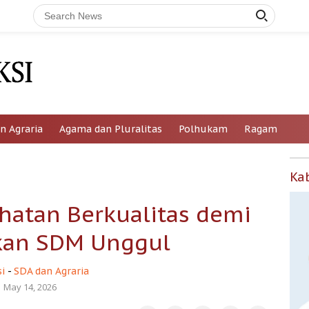
n Agraria
Agama dan Pluralitas
Polhukam
Ragam
Ka
hatan Berkualitas demi
an SDM Unggul
i
-
SDA dan Agraria
May 14, 2026