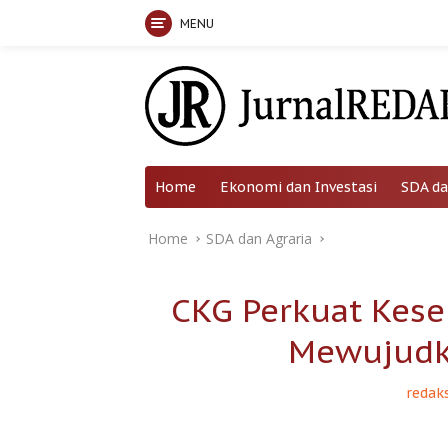
MENU
Skip
to
content
Home
Ekonomi dan Investasi
SDA da
Home
SDA dan Agraria
CKG Perkuat Kese
Mewujudk
redaks