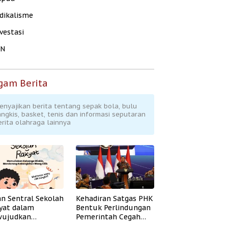
dikalisme
vestasi
KN
gam Berita
enyajikan berita tentang sepak bola, bulu
angkis, basket, tenis dan informasi seputaran
erita olahraga lainnya
an Sentral Sekolah
Kehadiran Satgas PHK
yat dalam
Bentuk Perlindungan
ujudkan
Pemerintah Cegah
idikan Inklusif
Badai PHK