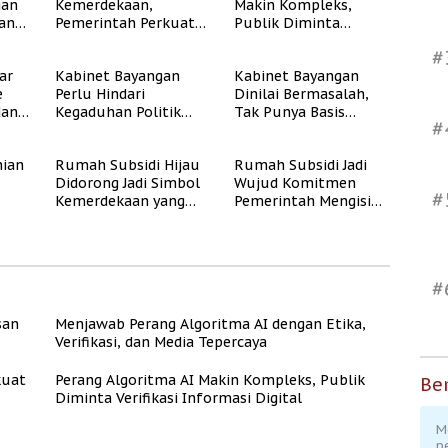
gan
Kemerdekaan,
Makin Kompleks,
dan
Pemerintah Perkuat
Publik Diminta
Program Rumah
Verifikasi Informasi
#
Subsidi untuk
Digital
ar
Kabinet Bayangan
Kabinet Bayangan
Masyarakat
e
Perlu Hindari
Dinilai Bermasalah,
Berpenghasilan
dan
Kegaduhan Politik
Tak Punya Basis
Rendah
#
yang Merugikan
Konstituen Jelas
Publik
ian
Rumah Subsidi Hijau
Rumah Subsidi Jadi
Didorong Jadi Simbol
Wujud Komitmen
#
Kemerdekaan yang
Pemerintah Mengisi
Rate
Layak dan Asri
Kemerdekaan dengan
Kesejahteraan
#
san
Menjawab Perang Algoritma AI dengan Etika,
Verifikasi, dan Media Tepercaya
kuat
Perang Algoritma AI Makin Kompleks, Publik
Ber
Diminta Verifikasi Informasi Digital
M
p