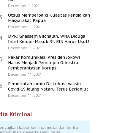
December 1, 2021
Otsus Memperbaiki Kualitas Pendidikan
3
Masyarakat Papua
December 11, 2021
DPR: Ghassem Gilchalan, WNA Diduga
4
Intel Keluar-Masuk RI, BIN Harus Usut!
December 11, 2021
Pakar Komunikasi: Presiden Jokowi
5
Harus Menjadi Pemimpin Orkestra
Pemberantasan Korupsi
December 11, 2021
Pemerintah Jamin Distribusi Vaksin
6
Covid-19 Jelang Nataru Terus Berlanjut
December 11, 2021
ita Kriminal
enyajikan kabar kriminal mulai dari berita
embunuhan, pemerkosaan, begal,