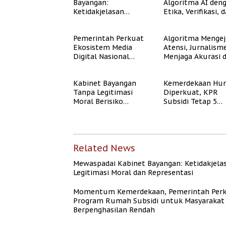
Bayangan:
Algoritma AI den
Ketidakjelasan
Etika, Verifikasi, 
Legitimasi Moral dan
Media Tepercaya
Representasi
Pemerintah Perkuat
Algoritma Mengej
Ekosistem Media
Atensi, Jurnalism
Digital Nasional
Menjaga Akurasi 
Hadapi Perang
Akal Sehat Publik
Algoritma AI
Kabinet Bayangan
Kemerdekaan Hun
Tanpa Legitimasi
Diperkuat, KPR
Moral Berisiko
Subsidi Tetap 5
Mengaburkan
Persen meski BI 
Kepercayaan Publik
Naik
Related News
Mewaspadai Kabinet Bayangan: Ketidakjela
Legitimasi Moral dan Representasi
Momentum Kemerdekaan, Pemerintah Per
Program Rumah Subsidi untuk Masyarakat
Berpenghasilan Rendah