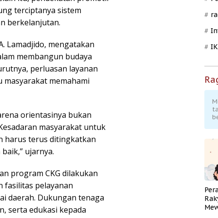
ung terciptanya sistem
ra
an berkelanjutan.
In
A. Lamadjido, mengatakan
I
dalam membangun budaya
urutnya, perluasan layanan
Ra
u masyarakat memahami
M
t
arena orientasinya bukan
b
 Kesadaran masyarakat untuk
 harus terus ditingkatkan
baik,” ujarnya.
an program CKG dilakukan
 fasilitas pelayanan
Per
gai daerah. Dukungan tenaga
Rak
Mew
n, serta edukasi kepada
Pend