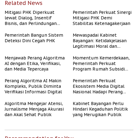
Related News
Mitigasi PHK Diperkuat
Pemerintah Perkuat Sinergi
lewat Dialog, Insentif
Mitigasi PHK Demi
Bisnis, dan Perlindungan
Stabilitas Ketenagakerjaan
Tenaga Kerja
Pemerintah Bangun Sistem
Mewaspadai Kabinet
Deteksi Dini Cegah PHK
Bayangan: Ketidakjelasan
Legitimasi Moral dan
Representasi
Menjawab Perang Algoritma
Momentum Kemerdekaan,
AI dengan Etika, Verifikasi,
Pemerintah Perkuat
dan Media Tepercaya
Program Rumah Subsidi
untuk Masyarakat
Berpenghasilan Rendah
Perang Algoritma AI Makin
Pemerintah Perkuat
Kompleks, Publik Diminta
Ekosistem Media Digital
Verifikasi Informasi Digital
Nasional Hadapi Perang
Algoritma AI
Algoritma Mengejar Atensi,
Kabinet Bayangan Perlu
Jurnalisme Menjaga Akurasi
Hindari Kegaduhan Politik
dan Akal Sehat Publik
yang Merugikan Publik