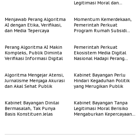
Legitimasi Moral dan
Representasi
Menjawab Perang Algoritma
Momentum Kemerdekaan,
AI dengan Etika, Verifikasi,
Pemerintah Perkuat
dan Media Tepercaya
Program Rumah Subsidi
untuk Masyarakat
Berpenghasilan Rendah
Perang Algoritma AI Makin
Pemerintah Perkuat
Kompleks, Publik Diminta
Ekosistem Media Digital
Verifikasi Informasi Digital
Nasional Hadapi Perang
Algoritma AI
Algoritma Mengejar Atensi,
Kabinet Bayangan Perlu
Jurnalisme Menjaga Akurasi
Hindari Kegaduhan Politik
dan Akal Sehat Publik
yang Merugikan Publik
Kabinet Bayangan Dinilai
Kabinet Bayangan Tanpa
Bermasalah, Tak Punya
Legitimasi Moral Berisiko
Basis Konstituen Jelas
Mengaburkan Kepercayaan
Publik