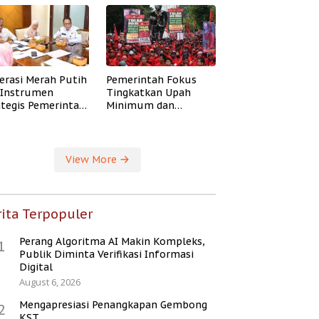
erasi Merah Putih
Pemerintah Fokus
i Instrumen
Tingkatkan Upah
ategis Pemerintah
Minimum dan
ingkatkan
Jaminan Sosial Buruh
ejahteraan Desa
View More
ita Terpopuler
Perang Algoritma AI Makin Kompleks,
1
Publik Diminta Verifikasi Informasi
Digital
August 6, 2026
Mengapresiasi Penangkapan Gembong
2
KST