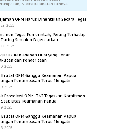
erampokan, & aksi kejahatan lainnya.
ejaman OPM Harus Dihentikan Secara Tegas
 23, 2025
itmen Tegas Pemerintah, Perang Terhadap
i Daring Semakin Digencarkan
 11, 2025
gutuk Kebiadaban OPM yang Tebar
akutan dan Penderitaan
 9, 2025
i Brutal OPM Ganggu Keamanan Papua,
ungan Penumpasan Terus Mengalir
 9, 2025
ak Provokasi OPM, TNI Tegaskan Komitmen
a Stabilitas Keamanan Papua
 9, 2025
i Brutal OPM Ganggu Keamanan Papua,
ungan Penumpasan Terus Mengalir
 8, 2025