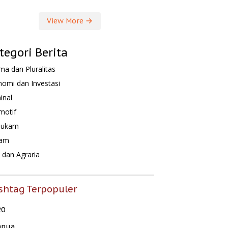
View More
tegori Berita
a dan Pluralitas
omi dan Investasi
inal
motif
hukam
am
dan Agraria
shtag Terpopuler
20
apua