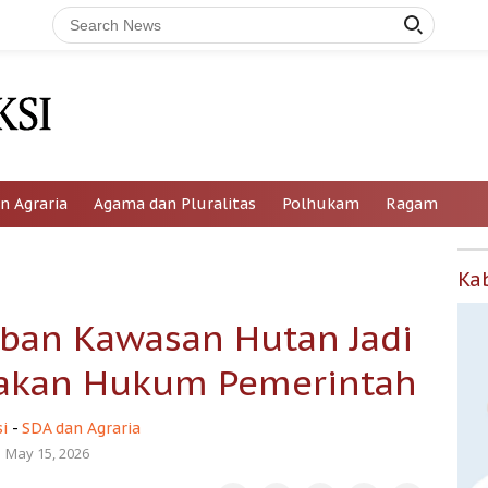
n Agraria
Agama dan Pluralitas
Polhukam
Ragam
Ka
iban Kawasan Hutan Jadi
gakan Hukum Pemerintah
i
-
SDA dan Agraria
May 15, 2026