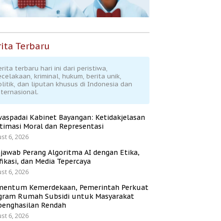
ita Terbaru
rita terbaru hari ini dari peristiwa,
ecelakaan, kriminal, hukum, berita unik,
olitik, dan liputan khusus di Indonesia dan
nternasional.
aspadai Kabinet Bayangan: Ketidakjelasan
itimasi Moral dan Representasi
st 6, 2026
jawab Perang Algoritma AI dengan Etika,
fikasi, dan Media Tepercaya
st 6, 2026
entum Kemerdekaan, Pemerintah Perkuat
gram Rumah Subsidi untuk Masyarakat
penghasilan Rendah
st 6, 2026