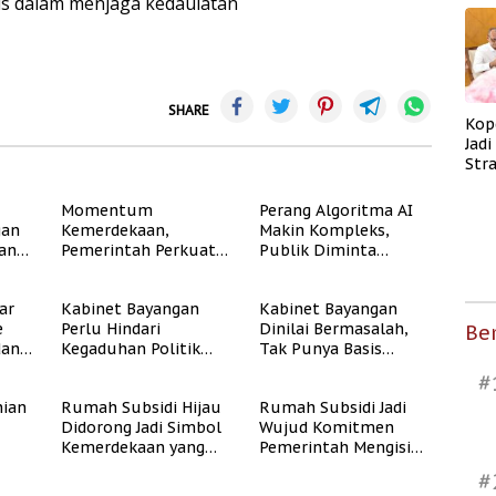
gis dalam menjaga kedaulatan
SHARE
Kop
Jad
Str
Men
Kes
Momentum
Perang Algoritma AI
gan
Kemerdekaan,
Makin Kompleks,
dan
Pemerintah Perkuat
Publik Diminta
Program Rumah
Verifikasi Informasi
Subsidi untuk
Digital
ar
Kabinet Bayangan
Kabinet Bayangan
Masyarakat
e
Perlu Hindari
Dinilai Bermasalah,
Berpenghasilan
Ber
dan
Kegaduhan Politik
Tak Punya Basis
Rendah
yang Merugikan
Konstituen Jelas
#
Publik
ian
Rumah Subsidi Hijau
Rumah Subsidi Jadi
Didorong Jadi Simbol
Wujud Komitmen
Kemerdekaan yang
Pemerintah Mengisi
Rate
Layak dan Asri
Kemerdekaan dengan
#
Kesejahteraan