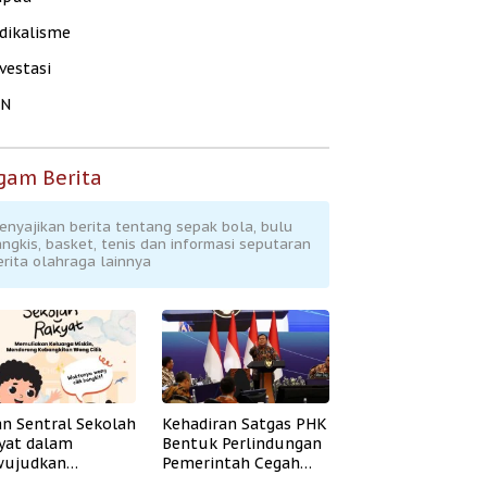
dikalisme
vestasi
KN
gam Berita
enyajikan berita tentang sepak bola, bulu
angkis, basket, tenis dan informasi seputaran
erita olahraga lainnya
an Sentral Sekolah
Kehadiran Satgas PHK
yat dalam
Bentuk Perlindungan
ujudkan
Pemerintah Cegah
idikan Inklusif
Badai PHK