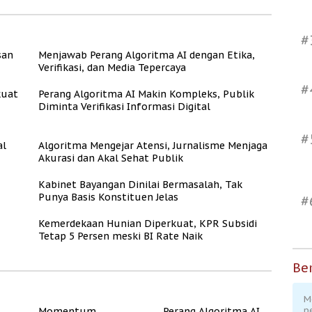
#
san
Menjawab Perang Algoritma AI dengan Etika,
Verifikasi, dan Media Tepercaya
#
kuat
Perang Algoritma AI Makin Kompleks, Publik
Diminta Verifikasi Informasi Digital
#
al
Algoritma Mengejar Atensi, Jurnalisme Menjaga
Akurasi dan Akal Sehat Publik
Kabinet Bayangan Dinilai Bermasalah, Tak
Punya Basis Konstituen Jelas
#
Kemerdekaan Hunian Diperkuat, KPR Subsidi
Tetap 5 Persen meski BI Rate Naik
Ber
M
p
Momentum
Perang Algoritma AI