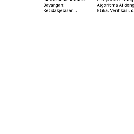
Bayangan:
Algoritma AI den
Ketidakjelasan
Etika, Verifikasi, 
Legitimasi Moral dan
Media Tepercaya
Representasi