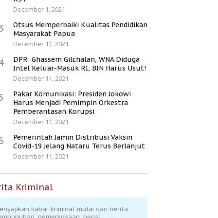
December 1, 2021
Otsus Memperbaiki Kualitas Pendidikan
3
Masyarakat Papua
December 11, 2021
DPR: Ghassem Gilchalan, WNA Diduga
4
Intel Keluar-Masuk RI, BIN Harus Usut!
December 11, 2021
Pakar Komunikasi: Presiden Jokowi
5
Harus Menjadi Pemimpin Orkestra
Pemberantasan Korupsi
December 11, 2021
Pemerintah Jamin Distribusi Vaksin
6
Covid-19 Jelang Nataru Terus Berlanjut
December 11, 2021
ita Kriminal
enyajikan kabar kriminal mulai dari berita
embunuhan, pemerkosaan, begal,