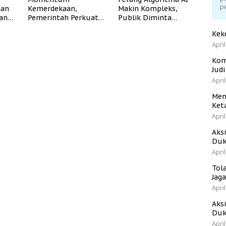
p
gan
Kemerdekaan,
Makin Kompleks,
dan
Pemerintah Perkuat
Publik Diminta
Program Rumah
Verifikasi Informasi
Kek
Subsidi untuk
Digital
April
Masyarakat
Berpenghasilan
Kom
Rendah
Jud
April
Men
Ket
April
Aks
Duk
April
Tol
Jag
April
Aks
Duk
April