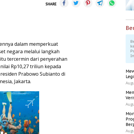
SHARE
Ber
Be
mennya dalam memperkuat
k
t negara melalui langkah
P
I
itu tercermin dari penyerahan
ilai Rp10,27 triliun kepada
Mew
Presiden Prabowo Subianto di
Leg
esia, Jakarta.
Augu
Men
Veri
Augu
Mom
Pro
Ber
Augu