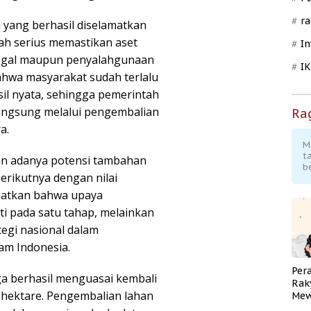
ra
h yang berhasil diselamatkan
h serius memastikan aset
In
 ilegal maupun penyalahgunaan
I
hwa masyarakat sudah terlalu
sil nyata, sehingga pemerintah
langsung melalui pengembalian
Ra
a.
M
t
n adanya potensi tambahan
b
erikutnya dengan nilai
ihatkan bahwa upaya
i pada satu tahap, melainkan
tegi nasional dalam
am Indonesia.
Per
ga berhasil menguasai kembali
Rak
a hektare. Pengembalian lahan
Mew
Pend