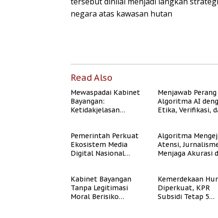
tersebut dinilai menjadi langkah strate
negara atas kawasan hutan
Read Also
Mewaspadai Kabinet
Menjawab Perang
Bayangan:
Algoritma AI den
Ketidakjelasan
Etika, Verifikasi, 
Legitimasi Moral dan
Media Tepercaya
Representasi
Pemerintah Perkuat
Algoritma Mengej
Ekosistem Media
Atensi, Jurnalism
Digital Nasional
Menjaga Akurasi 
Hadapi Perang
Akal Sehat Publik
Algoritma AI
Kabinet Bayangan
Kemerdekaan Hun
Tanpa Legitimasi
Diperkuat, KPR
Moral Berisiko
Subsidi Tetap 5
Mengaburkan
Persen meski BI 
Kepercayaan Publik
Naik