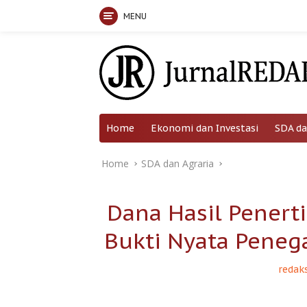
MENU
Skip
to
content
Home
Ekonomi dan Investasi
SDA da
Home
SDA dan Agraria
Dana Hasil Penert
Bukti Nyata Pene
redaks