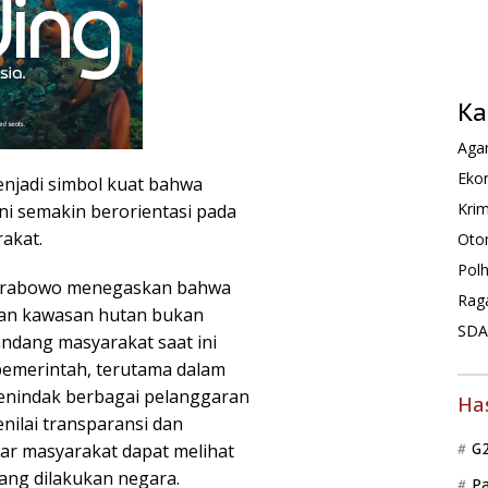
Ka
Agam
Ekon
njadi simbol kuat bahwa
Krim
i semakin berorientasi pada
rakat.
Oto
Pol
 Prabowo menegaskan bahwa
Rag
ban kawasan hutan bukan
SDA 
ndang masyarakat saat ini
pemerintah, terutama dalam
enindak berbagai pelanggaran
Ha
nilai transparansi dan
gar masyarakat dapat melihat
G
ang dilakukan negara.
P