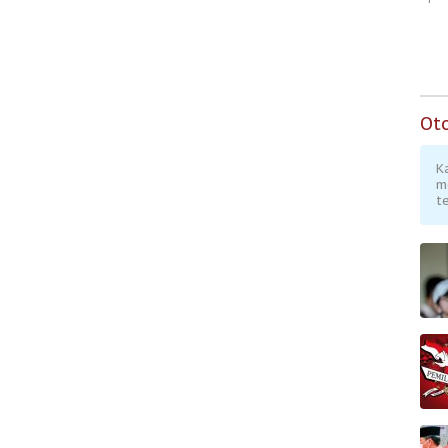
Ot
K
m
te