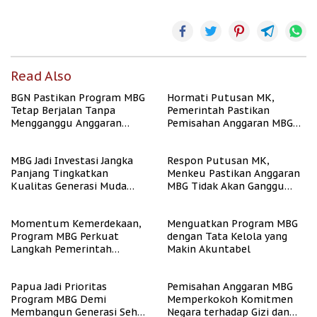
Read Also
BGN Pastikan Program MBG
Hormati Putusan MK,
Tetap Berjalan Tanpa
Pemerintah Pastikan
Mengganggu Anggaran
Pemisahan Anggaran MBG
Pendidikan
Berjalan Terukur
MBG Jadi Investasi Jangka
Respon Putusan MK,
Panjang Tingkatkan
Menkeu Pastikan Anggaran
Kualitas Generasi Muda
MBG Tidak Akan Ganggu
Indonesia
APBN
Momentum Kemerdekaan,
Menguatkan Program MBG
Program MBG Perkuat
dengan Tata Kelola yang
Langkah Pemerintah
Makin Akuntabel
Perangi Stunting
Papua Jadi Prioritas
Pemisahan Anggaran MBG
Program MBG Demi
Memperkokoh Komitmen
Membangun Generasi Sehat
Negara terhadap Gizi dan