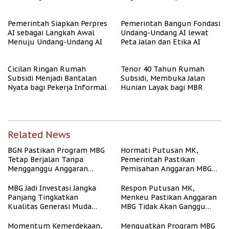
dan Bebas Stunting
Pendidikan
Pemerintah Siapkan Perpres
Pemerintah Bangun Fondasi
AI sebagai Langkah Awal
Undang-Undang AI lewat
Menuju Undang-Undang AI
Peta Jalan dan Etika AI
Cicilan Ringan Rumah
Tenor 40 Tahun Rumah
Subsidi Menjadi Bantalan
Subsidi, Membuka Jalan
Nyata bagi Pekerja Informal
Hunian Layak bagi MBR
Related News
BGN Pastikan Program MBG
Hormati Putusan MK,
Tetap Berjalan Tanpa
Pemerintah Pastikan
Mengganggu Anggaran
Pemisahan Anggaran MBG
Pendidikan
Berjalan Terukur
MBG Jadi Investasi Jangka
Respon Putusan MK,
Panjang Tingkatkan
Menkeu Pastikan Anggaran
Kualitas Generasi Muda
MBG Tidak Akan Ganggu
Indonesia
APBN
Momentum Kemerdekaan,
Menguatkan Program MBG