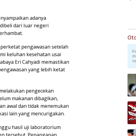
menyampaikan adanya
beli dari luar negeri
erhambat.
Ot
mperketat pengawasan setelah
K
mi keluhan kesehatan usai
m
te
abaya Eri Cahyadi memastikan
pengawasan yang lebih ketat
h melakukan pengecekan
belum makanan dibagikan,
kan awal dan tidak menemukan
asi lain yang mencurigakan.
gu hasil uji laboratorium
en tersebut. Penanganan