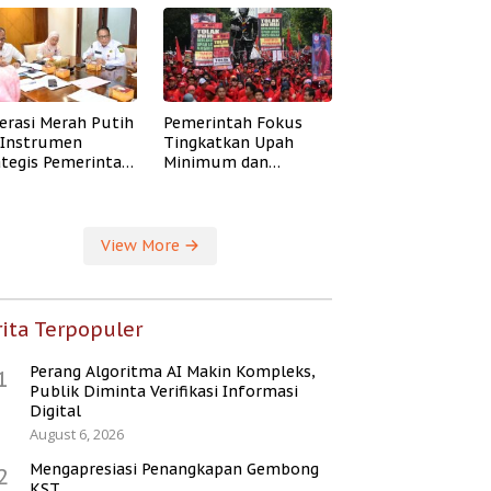
erasi Merah Putih
Pemerintah Fokus
i Instrumen
Tingkatkan Upah
ategis Pemerintah
Minimum dan
ingkatkan
Jaminan Sosial Buruh
ejahteraan Desa
View More
ita Terpopuler
Perang Algoritma AI Makin Kompleks,
1
Publik Diminta Verifikasi Informasi
Digital
August 6, 2026
Mengapresiasi Penangkapan Gembong
2
KST