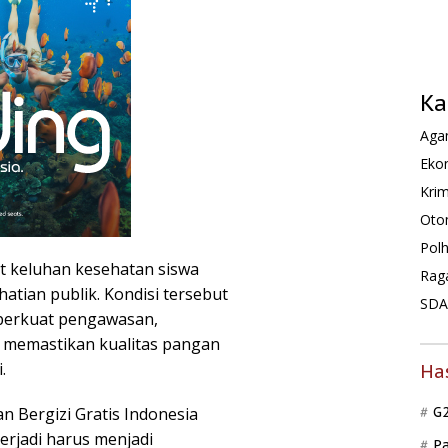
Ka
Agam
Ekon
Krim
Oto
Pol
it keluhan kesehatan siswa
Rag
tian publik. Kondisi tersebut
SDA 
perkuat pengawasan,
a memastikan kualitas pangan
.
Ha
 Bergizi Gratis Indonesia
G
erjadi harus menjadi
P