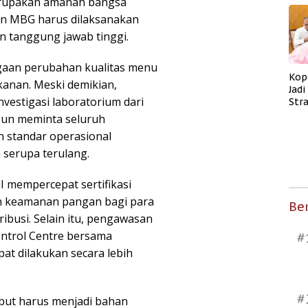
rupakan amanah bangsa
an MBG harus dilaksanakan
an tanggung jawab tinggi.
gaan perubahan kualitas menu
Kop
kanan. Meski demikian,
Jad
vestigasi laboratorium dari
Str
Men
un meminta seluruh
Kes
 standar operasional
 serupa terulang.
mempercepat sertifikasi
n keamanan pangan bagi para
Ber
ibusi. Selain itu, pengawasan
ntrol Centre bersama
#
at dilakukan secara lebih
#
but harus menjadi bahan