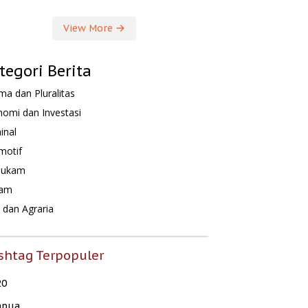
View More
tegori Berita
a dan Pluralitas
omi dan Investasi
inal
motif
hukam
am
dan Agraria
shtag Terpopuler
20
apua