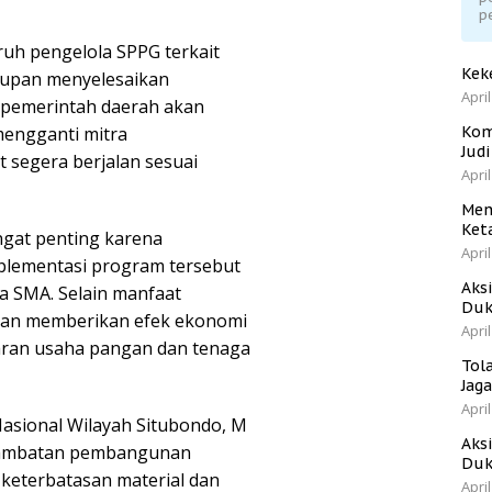
p
uh pengelola SPPG terkait
Kek
gupan menyelesaikan
April
, pemerintah daerah akan
engganti mitra
Kom
Jud
segera berjalan sesuai
April
Men
Ket
ngat penting karena
April
plementasi program tersebut
Aks
ga SMA. Selain manfaat
Duk
kan memberikan efek ekonomi
April
taran usaha pangan dan tenaga
Tol
Jag
April
Nasional Wilayah Situbondo, M
Aks
rlambatan pembangunan
Duk
 keterbatasan material dan
April