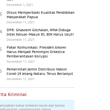
December 1, 2021
Otsus Memperbaiki Kualitas Pendidikan
3
Masyarakat Papua
December 11, 2021
DPR: Ghassem Gilchalan, WNA Diduga
4
Intel Keluar-Masuk RI, BIN Harus Usut!
December 11, 2021
Pakar Komunikasi: Presiden Jokowi
5
Harus Menjadi Pemimpin Orkestra
Pemberantasan Korupsi
December 11, 2021
Pemerintah Jamin Distribusi Vaksin
6
Covid-19 Jelang Nataru Terus Berlanjut
December 11, 2021
ita Kriminal
enyajikan kabar kriminal mulai dari berita
embunuhan, pemerkosaan, begal,