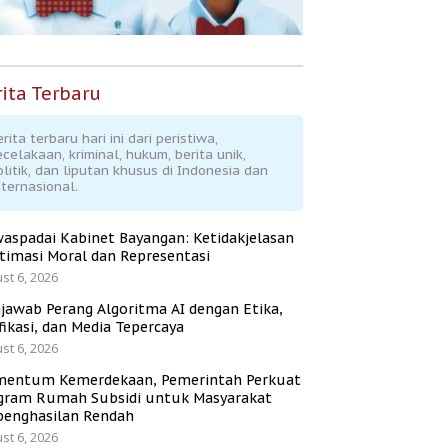
ita Terbaru
rita terbaru hari ini dari peristiwa,
ecelakaan, kriminal, hukum, berita unik,
olitik, dan liputan khusus di Indonesia dan
nternasional.
aspadai Kabinet Bayangan: Ketidakjelasan
itimasi Moral dan Representasi
st 6, 2026
jawab Perang Algoritma AI dengan Etika,
fikasi, dan Media Tepercaya
st 6, 2026
entum Kemerdekaan, Pemerintah Perkuat
gram Rumah Subsidi untuk Masyarakat
penghasilan Rendah
st 6, 2026