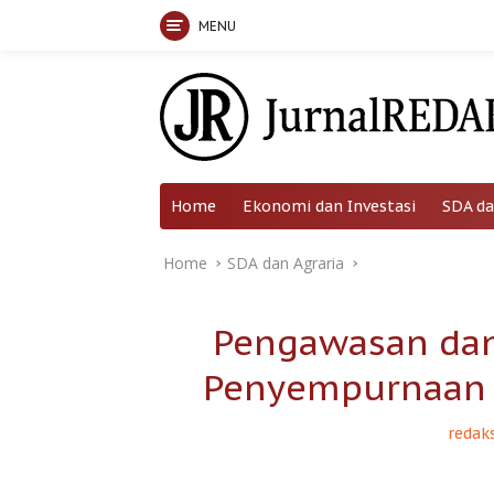
MENU
Skip
to
content
Home
Ekonomi dan Investasi
SDA da
Home
SDA dan Agraria
Pengawasan dan
Penyempurnaan P
redaks