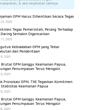
erampokan, & aksi kejahatan lainnya.
ejaman OPM Harus Dihentikan Secara Tegas
 23, 2025
itmen Tegas Pemerintah, Perang Terhadap
i Daring Semakin Digencarkan
 11, 2025
gutuk Kebiadaban OPM yang Tebar
akutan dan Penderitaan
 9, 2025
i Brutal OPM Ganggu Keamanan Papua,
ungan Penumpasan Terus Mengalir
 9, 2025
ak Provokasi OPM, TNI Tegaskan Komitmen
a Stabilitas Keamanan Papua
 9, 2025
i Brutal OPM Ganggu Keamanan Papua,
ungan Penumpasan Terus Mengalir
 8, 2025