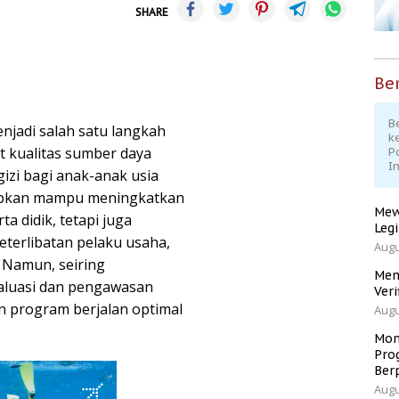
SHARE
Ber
Be
njadi salah satu langkah
k
 kualitas sumber daya
P
I
izi bagi anak-anak usia
arapkan mampu meningkatkan
Mew
a didik, tetapi juga
Leg
terlibatan pelaku usaha,
Augu
. Namun, seiring
Men
valuasi dan pengawasan
Veri
n program berjalan optimal
Augu
Mom
Pro
Ber
Augu