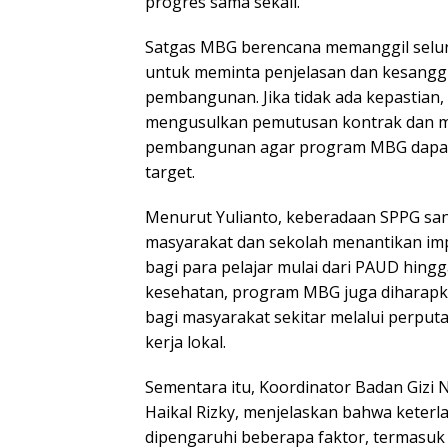
progres sama sekali.
Satgas MBG berencana memanggil selur
untuk meminta penjelasan dan kesang
pembangunan. Jika tidak ada kepastian
mengusulkan pemutusan kontrak dan m
pembangunan agar program MBG dapat 
target.
Menurut Yulianto, keberadaan SPPG sa
masyarakat dan sekolah menantikan im
bagi para pelajar mulai dari PAUD hing
kesehatan, program MBG juga diharap
bagi masyarakat sekitar melalui perpu
kerja lokal.
Sementara itu, Koordinator Badan Gizi 
Haikal Rizky, menjelaskan bahwa kete
dipengaruhi beberapa faktor, termasuk