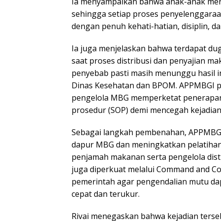
Ia menyampaikan bahwa anak-anak me
sehingga setiap proses penyelenggara
dengan penuh kehati-hatian, disiplin, d
Ia juga menjelaskan bahwa terdapat du
saat proses distribusi dan penyajian ma
penyebab pasti masih menunggu hasil in
Dinas Kesehatan dan BPOM. APPMBGI p
pengelola MBG memperketat penerapan
prosedur (SOP) demi mencegah kejadian
Sebagai langkah pembenahan, APPMBGI 
dapur MBG dan meningkatkan pelatiha
penjamah makanan serta pengelola distr
juga diperkuat melalui Command and Co
pemerintah agar pengendalian mutu dap
cepat dan terukur.
Rivai menegaskan bahwa kejadian terse