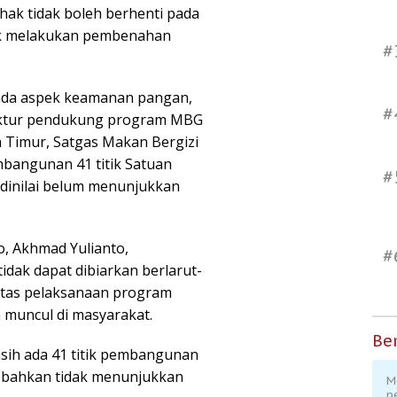
hak tidak boleh berhenti pada
erak melakukan pembenahan
#
pada aspek keamanan pangan,
#
ruktur pendukung program MBG
a Timur, Satgas Makan Bergizi
mbangunan 41 titik Satuan
#
dinilai belum menunjukkan
, Akhmad Yulianto,
#
dak dapat dibiarkan berlarut-
itas pelaksanaan program
 muncul di masyarakat.
Ber
asih ada 41 titik pembangunan
u bahkan tidak menunjukkan
M
p