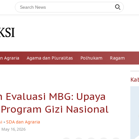
n Agraria
Agama dan Pluralitas
Polhukam
Ragam
Ka
 Evaluasi MBG: Upaya
rogram Gizi Nasional
i
-
SDA dan Agraria
May 16, 2026