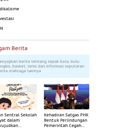
dikalisme
vestasi
KN
gam Berita
enyajikan berita tentang sepak bola, bulu
angkis, basket, tenis dan informasi seputaran
erita olahraga lainnya
an Sentral Sekolah
Kehadiran Satgas PHK
yat dalam
Bentuk Perlindungan
ujudkan
Pemerintah Cegah
idikan Inklusif
Badai PHK