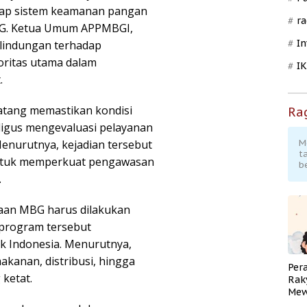
ap sistem keamanan pangan
ra
MBG. Ketua Umum APPMBGI,
In
rlindungan terhadap
oritas utama dalam
I
.
atang memastikan kondisi
Ra
ligus mengevaluasi pelayanan
enurutnya, kejadian tersebut
M
t
untuk memperkuat pengawasan
b
.
aan MBG harus dilakukan
 program tersebut
 Indonesia. Menurutnya,
akanan, distribusi, hingga
Per
 ketat.
Rak
Mew
Pend