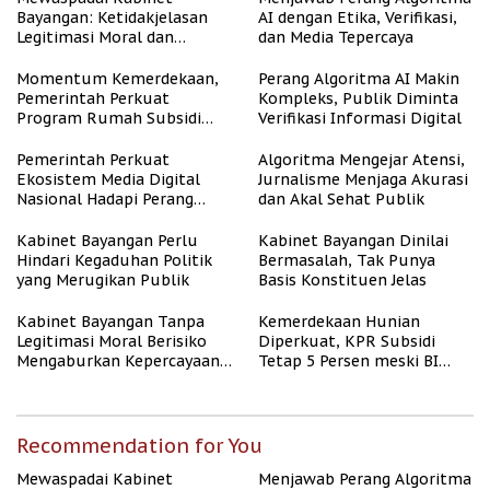
Bayangan: Ketidakjelasan
AI dengan Etika, Verifikasi,
Legitimasi Moral dan
dan Media Tepercaya
Representasi
Momentum Kemerdekaan,
Perang Algoritma AI Makin
Pemerintah Perkuat
Kompleks, Publik Diminta
Program Rumah Subsidi
Verifikasi Informasi Digital
untuk Masyarakat
Berpenghasilan Rendah
Pemerintah Perkuat
Algoritma Mengejar Atensi,
Ekosistem Media Digital
Jurnalisme Menjaga Akurasi
Nasional Hadapi Perang
dan Akal Sehat Publik
Algoritma AI
Kabinet Bayangan Perlu
Kabinet Bayangan Dinilai
Hindari Kegaduhan Politik
Bermasalah, Tak Punya
yang Merugikan Publik
Basis Konstituen Jelas
Kabinet Bayangan Tanpa
Kemerdekaan Hunian
Legitimasi Moral Berisiko
Diperkuat, KPR Subsidi
Mengaburkan Kepercayaan
Tetap 5 Persen meski BI
Publik
Rate Naik
Recommendation for You
Mewaspadai Kabinet
Menjawab Perang Algoritma