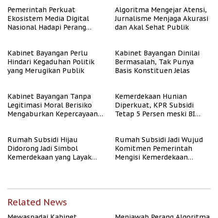
Berpenghasilan Rendah
Pemerintah Perkuat
Algoritma Mengejar Atensi,
Ekosistem Media Digital
Jurnalisme Menjaga Akurasi
Nasional Hadapi Perang
dan Akal Sehat Publik
Algoritma AI
Kabinet Bayangan Perlu
Kabinet Bayangan Dinilai
Hindari Kegaduhan Politik
Bermasalah, Tak Punya
yang Merugikan Publik
Basis Konstituen Jelas
Kabinet Bayangan Tanpa
Kemerdekaan Hunian
Legitimasi Moral Berisiko
Diperkuat, KPR Subsidi
Mengaburkan Kepercayaan
Tetap 5 Persen meski BI
Publik
Rate Naik
Rumah Subsidi Hijau
Rumah Subsidi Jadi Wujud
Didorong Jadi Simbol
Komitmen Pemerintah
Kemerdekaan yang Layak
Mengisi Kemerdekaan
dan Asri
dengan Kesejahteraan
Related News
Mewaspadai Kabinet
Menjawab Perang Algoritma