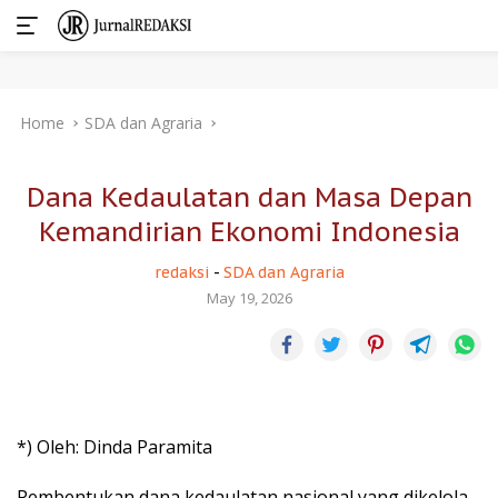
Skip
Home
SDA dan Agraria
to
content
Dana Kedaulatan dan Masa Depan
Kemandirian Ekonomi Indonesia
redaksi
-
SDA dan Agraria
May 19, 2026
*) Oleh: Dinda Paramita
Pembentukan dana kedaulatan nasional yang dikelola