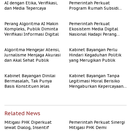
AI dengan Etika, Verifikasi,
Pemerintah Perkuat
dan Media Tepercaya
Program Rumah Subsidi
untuk Masyarakat
Berpenghasilan Rendah
Perang Algoritma AI Makin
Pemerintah Perkuat
Kompleks, Publik Diminta
Ekosistem Media Digital
Verifikasi Informasi Digital
Nasional Hadapi Perang
Algoritma AI
Algoritma Mengejar Atensi,
Kabinet Bayangan Perlu
Jurnalisme Menjaga Akurasi
Hindari Kegaduhan Politik
dan Akal Sehat Publik
yang Merugikan Publik
Kabinet Bayangan Dinilai
Kabinet Bayangan Tanpa
Bermasalah, Tak Punya
Legitimasi Moral Berisiko
Basis Konstituen Jelas
Mengaburkan Kepercayaan
Publik
Related News
Mitigasi PHK Diperkuat
Pemerintah Perkuat Sinergi
lewat Dialog, Insentif
Mitigasi PHK Demi