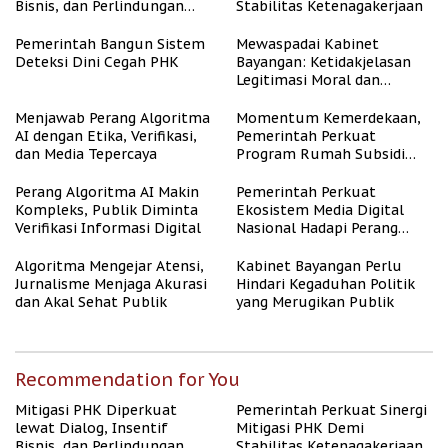
Bisnis, dan Perlindungan
Stabilitas Ketenagakerjaan
Tenaga Kerja
Pemerintah Bangun Sistem
Mewaspadai Kabinet
Deteksi Dini Cegah PHK
Bayangan: Ketidakjelasan
Legitimasi Moral dan
Representasi
Menjawab Perang Algoritma
Momentum Kemerdekaan,
AI dengan Etika, Verifikasi,
Pemerintah Perkuat
dan Media Tepercaya
Program Rumah Subsidi
untuk Masyarakat
Berpenghasilan Rendah
Perang Algoritma AI Makin
Pemerintah Perkuat
Kompleks, Publik Diminta
Ekosistem Media Digital
Verifikasi Informasi Digital
Nasional Hadapi Perang
Algoritma AI
Algoritma Mengejar Atensi,
Kabinet Bayangan Perlu
Jurnalisme Menjaga Akurasi
Hindari Kegaduhan Politik
dan Akal Sehat Publik
yang Merugikan Publik
Recommendation for You
Mitigasi PHK Diperkuat
Pemerintah Perkuat Sinergi
lewat Dialog, Insentif
Mitigasi PHK Demi
Bisnis, dan Perlindungan
Stabilitas Ketenagakerjaan