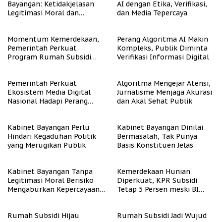
Bayangan: Ketidakjelasan
AI dengan Etika, Verifikasi,
Legitimasi Moral dan
dan Media Tepercaya
Representasi
Momentum Kemerdekaan,
Perang Algoritma AI Makin
Pemerintah Perkuat
Kompleks, Publik Diminta
Program Rumah Subsidi
Verifikasi Informasi Digital
untuk Masyarakat
Berpenghasilan Rendah
Pemerintah Perkuat
Algoritma Mengejar Atensi,
Ekosistem Media Digital
Jurnalisme Menjaga Akurasi
Nasional Hadapi Perang
dan Akal Sehat Publik
Algoritma AI
Kabinet Bayangan Perlu
Kabinet Bayangan Dinilai
Hindari Kegaduhan Politik
Bermasalah, Tak Punya
yang Merugikan Publik
Basis Konstituen Jelas
Kabinet Bayangan Tanpa
Kemerdekaan Hunian
Legitimasi Moral Berisiko
Diperkuat, KPR Subsidi
Mengaburkan Kepercayaan
Tetap 5 Persen meski BI
Publik
Rate Naik
Rumah Subsidi Hijau
Rumah Subsidi Jadi Wujud