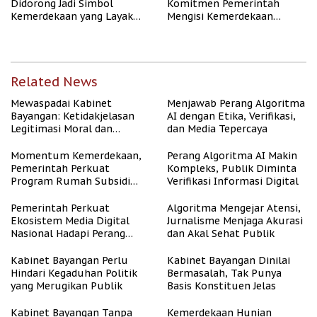
Didorong Jadi Simbol
Komitmen Pemerintah
Kemerdekaan yang Layak
Mengisi Kemerdekaan
dan Asri
dengan Kesejahteraan
Related News
Mewaspadai Kabinet
Menjawab Perang Algoritma
Bayangan: Ketidakjelasan
AI dengan Etika, Verifikasi,
Legitimasi Moral dan
dan Media Tepercaya
Representasi
Momentum Kemerdekaan,
Perang Algoritma AI Makin
Pemerintah Perkuat
Kompleks, Publik Diminta
Program Rumah Subsidi
Verifikasi Informasi Digital
untuk Masyarakat
Berpenghasilan Rendah
Pemerintah Perkuat
Algoritma Mengejar Atensi,
Ekosistem Media Digital
Jurnalisme Menjaga Akurasi
Nasional Hadapi Perang
dan Akal Sehat Publik
Algoritma AI
Kabinet Bayangan Perlu
Kabinet Bayangan Dinilai
Hindari Kegaduhan Politik
Bermasalah, Tak Punya
yang Merugikan Publik
Basis Konstituen Jelas
Kabinet Bayangan Tanpa
Kemerdekaan Hunian