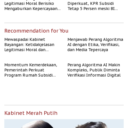
Legitimasi Moral Berisiko
Diperkuat, KPR Subsidi
Mengaburkan Kepercayaan
Tetap 5 Persen meski BI
Publik
Rate Naik
Recommendation for You
Mewaspadai Kabinet
Menjawab Perang Algoritma
Bayangan: Ketidakjelasan
AI dengan Etika, Verifikasi,
Legitimasi Moral dan
dan Media Tepercaya
Representasi
Momentum Kemerdekaan,
Perang Algoritma AI Makin
Pemerintah Perkuat
Kompleks, Publik Diminta
Program Rumah Subsidi
Verifikasi Informasi Digital
untuk Masyarakat
Berpenghasilan Rendah
Kabinet Merah Putih