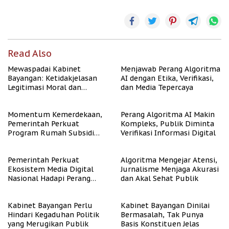
Read Also
Mewaspadai Kabinet
Menjawab Perang Algoritma
Bayangan: Ketidakjelasan
AI dengan Etika, Verifikasi,
Legitimasi Moral dan
dan Media Tepercaya
Representasi
Momentum Kemerdekaan,
Perang Algoritma AI Makin
Pemerintah Perkuat
Kompleks, Publik Diminta
Program Rumah Subsidi
Verifikasi Informasi Digital
untuk Masyarakat
Berpenghasilan Rendah
Pemerintah Perkuat
Algoritma Mengejar Atensi,
Ekosistem Media Digital
Jurnalisme Menjaga Akurasi
Nasional Hadapi Perang
dan Akal Sehat Publik
Algoritma AI
Kabinet Bayangan Perlu
Kabinet Bayangan Dinilai
Hindari Kegaduhan Politik
Bermasalah, Tak Punya
yang Merugikan Publik
Basis Konstituen Jelas