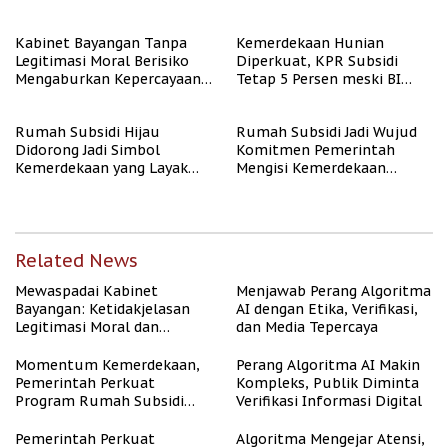
Kabinet Bayangan Tanpa
Kemerdekaan Hunian
Legitimasi Moral Berisiko
Diperkuat, KPR Subsidi
Mengaburkan Kepercayaan
Tetap 5 Persen meski BI
Publik
Rate Naik
Rumah Subsidi Hijau
Rumah Subsidi Jadi Wujud
Didorong Jadi Simbol
Komitmen Pemerintah
Kemerdekaan yang Layak
Mengisi Kemerdekaan
dan Asri
dengan Kesejahteraan
Related News
Mewaspadai Kabinet
Menjawab Perang Algoritma
Bayangan: Ketidakjelasan
AI dengan Etika, Verifikasi,
Legitimasi Moral dan
dan Media Tepercaya
Representasi
Momentum Kemerdekaan,
Perang Algoritma AI Makin
Pemerintah Perkuat
Kompleks, Publik Diminta
Program Rumah Subsidi
Verifikasi Informasi Digital
untuk Masyarakat
Berpenghasilan Rendah
Pemerintah Perkuat
Algoritma Mengejar Atensi,