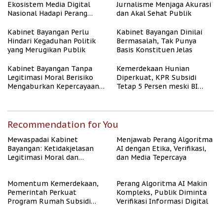
Ekosistem Media Digital
Jurnalisme Menjaga Akurasi
Nasional Hadapi Perang
dan Akal Sehat Publik
Algoritma AI
Kabinet Bayangan Perlu
Kabinet Bayangan Dinilai
Hindari Kegaduhan Politik
Bermasalah, Tak Punya
yang Merugikan Publik
Basis Konstituen Jelas
Kabinet Bayangan Tanpa
Kemerdekaan Hunian
Legitimasi Moral Berisiko
Diperkuat, KPR Subsidi
Mengaburkan Kepercayaan
Tetap 5 Persen meski BI
Publik
Rate Naik
Recommendation for You
Mewaspadai Kabinet
Menjawab Perang Algoritma
Bayangan: Ketidakjelasan
AI dengan Etika, Verifikasi,
Legitimasi Moral dan
dan Media Tepercaya
Representasi
Momentum Kemerdekaan,
Perang Algoritma AI Makin
Pemerintah Perkuat
Kompleks, Publik Diminta
Program Rumah Subsidi
Verifikasi Informasi Digital
untuk Masyarakat
Berpenghasilan Rendah