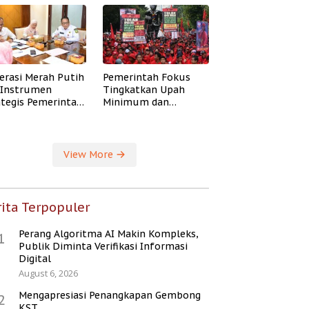
erasi Merah Putih
Pemerintah Fokus
i Instrumen
Tingkatkan Upah
ategis Pemerintah
Minimum dan
ingkatkan
Jaminan Sosial Buruh
ejahteraan Desa
View More
ita Terpopuler
Perang Algoritma AI Makin Kompleks,
1
Publik Diminta Verifikasi Informasi
Digital
August 6, 2026
Mengapresiasi Penangkapan Gembong
2
KST