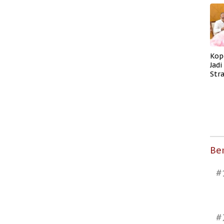
Kop
Jad
Str
Men
Kes
Ber
#
#