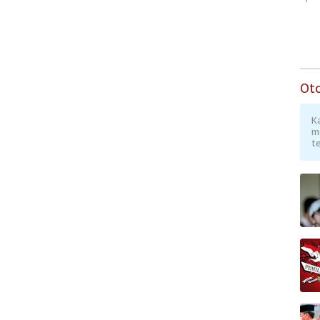
Ot
K
m
te