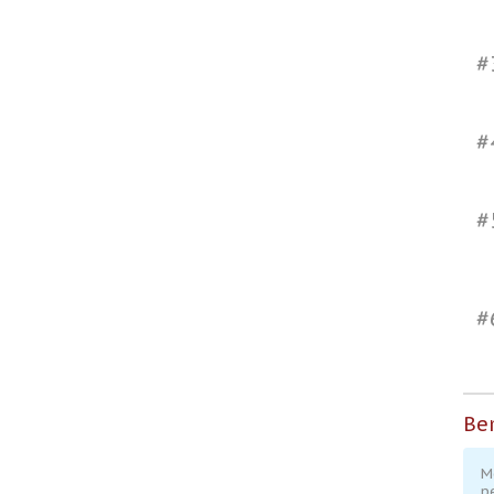
#
#
#
#
Ber
M
p