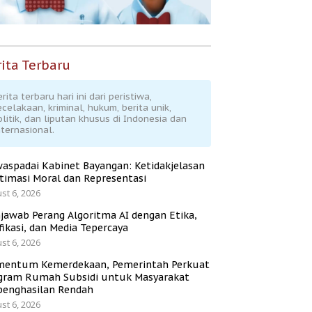
ita Terbaru
rita terbaru hari ini dari peristiwa,
ecelakaan, kriminal, hukum, berita unik,
olitik, dan liputan khusus di Indonesia dan
nternasional.
aspadai Kabinet Bayangan: Ketidakjelasan
itimasi Moral dan Representasi
st 6, 2026
jawab Perang Algoritma AI dengan Etika,
fikasi, dan Media Tepercaya
st 6, 2026
entum Kemerdekaan, Pemerintah Perkuat
gram Rumah Subsidi untuk Masyarakat
penghasilan Rendah
st 6, 2026