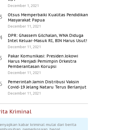
December 1, 2021
Otsus Memperbaiki Kualitas Pendidikan
3
Masyarakat Papua
December 11, 2021
DPR: Ghassem Gilchalan, WNA Diduga
4
Intel Keluar-Masuk RI, BIN Harus Usut!
December 11, 2021
Pakar Komunikasi: Presiden Jokowi
5
Harus Menjadi Pemimpin Orkestra
Pemberantasan Korupsi
December 11, 2021
Pemerintah Jamin Distribusi Vaksin
6
Covid-19 Jelang Nataru Terus Berlanjut
December 11, 2021
ita Kriminal
enyajikan kabar kriminal mulai dari berita
embunuhan, pemerkosaan, begal,