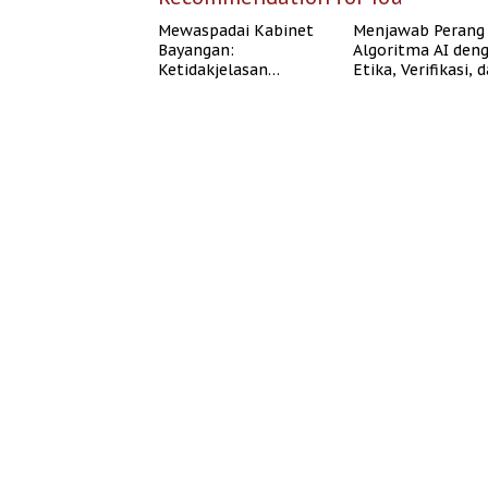
Mewaspadai Kabinet
Menjawab Perang
Bayangan:
Algoritma AI den
Ketidakjelasan
Etika, Verifikasi, 
Legitimasi Moral dan
Media Tepercaya
Representasi