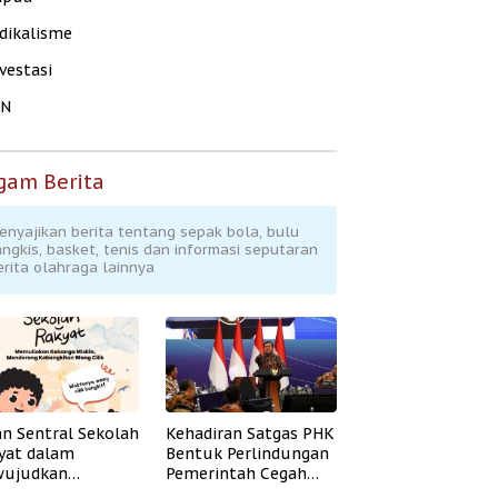
dikalisme
vestasi
KN
gam Berita
enyajikan berita tentang sepak bola, bulu
angkis, basket, tenis dan informasi seputaran
erita olahraga lainnya
an Sentral Sekolah
Kehadiran Satgas PHK
yat dalam
Bentuk Perlindungan
ujudkan
Pemerintah Cegah
idikan Inklusif
Badai PHK