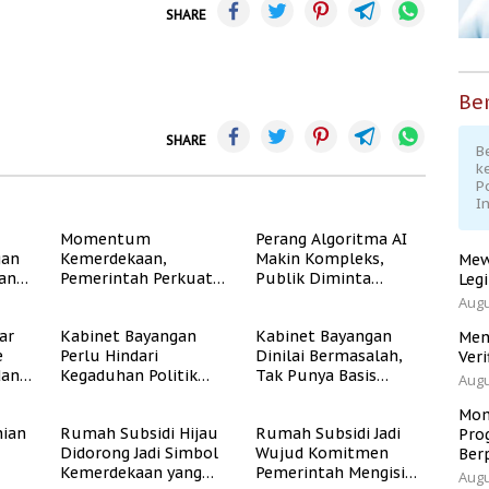
SHARE
Ber
SHARE
Be
k
P
I
Momentum
Perang Algoritma AI
gan
Kemerdekaan,
Makin Kompleks,
Mew
dan
Pemerintah Perkuat
Publik Diminta
Leg
Program Rumah
Verifikasi Informasi
Augu
Subsidi untuk
Digital
ar
Kabinet Bayangan
Kabinet Bayangan
Masyarakat
Men
e
Perlu Hindari
Dinilai Bermasalah,
Berpenghasilan
Veri
dan
Kegaduhan Politik
Tak Punya Basis
Rendah
Augu
yang Merugikan
Konstituen Jelas
Publik
Mom
ian
Rumah Subsidi Hijau
Rumah Subsidi Jadi
Pro
Didorong Jadi Simbol
Wujud Komitmen
Ber
Kemerdekaan yang
Pemerintah Mengisi
Augu