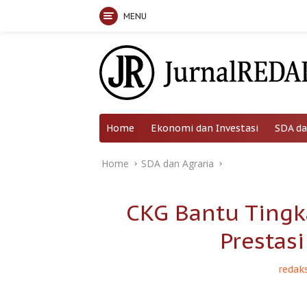
MENU
Skip
to
content
Home
Ekonomi dan Investasi
SDA da
Home
SDA dan Agraria
CKG Bantu Tingk
Prestasi
redaks