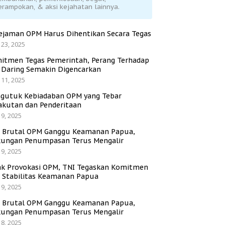
erampokan, & aksi kejahatan lainnya.
ejaman OPM Harus Dihentikan Secara Tegas
 23, 2025
itmen Tegas Pemerintah, Perang Terhadap
i Daring Semakin Digencarkan
 11, 2025
gutuk Kebiadaban OPM yang Tebar
akutan dan Penderitaan
 9, 2025
i Brutal OPM Ganggu Keamanan Papua,
ungan Penumpasan Terus Mengalir
 9, 2025
ak Provokasi OPM, TNI Tegaskan Komitmen
a Stabilitas Keamanan Papua
 9, 2025
i Brutal OPM Ganggu Keamanan Papua,
ungan Penumpasan Terus Mengalir
 8, 2025