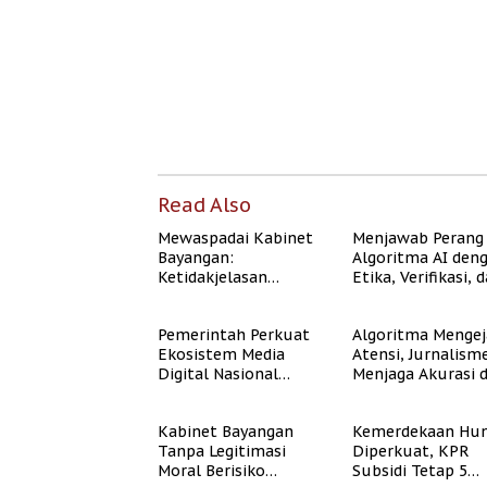
Read Also
Mewaspadai Kabinet
Menjawab Perang
Bayangan:
Algoritma AI den
Ketidakjelasan
Etika, Verifikasi, 
Legitimasi Moral dan
Media Tepercaya
Representasi
Pemerintah Perkuat
Algoritma Mengej
Ekosistem Media
Atensi, Jurnalism
Digital Nasional
Menjaga Akurasi 
Hadapi Perang
Akal Sehat Publik
Algoritma AI
Kabinet Bayangan
Kemerdekaan Hun
Tanpa Legitimasi
Diperkuat, KPR
Moral Berisiko
Subsidi Tetap 5