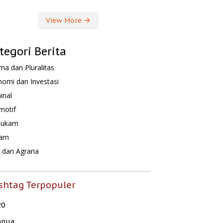
View More
tegori Berita
a dan Pluralitas
omi dan Investasi
inal
motif
hukam
am
dan Agraria
shtag Terpopuler
20
apua