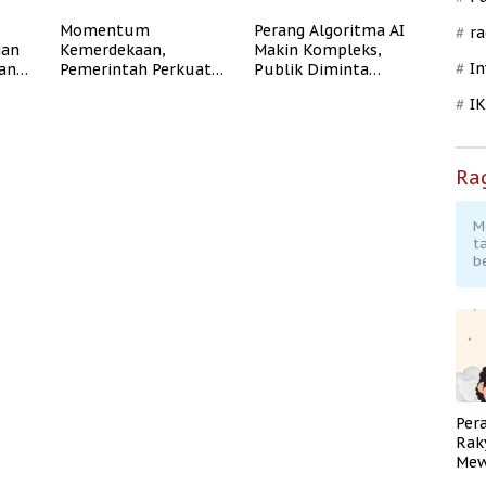
Momentum
Perang Algoritma AI
ra
gan
Kemerdekaan,
Makin Kompleks,
In
dan
Pemerintah Perkuat
Publik Diminta
Program Rumah
Verifikasi Informasi
I
Subsidi untuk
Digital
Masyarakat
Berpenghasilan
Rendah
Ra
M
t
b
Per
Rak
Mew
Pend