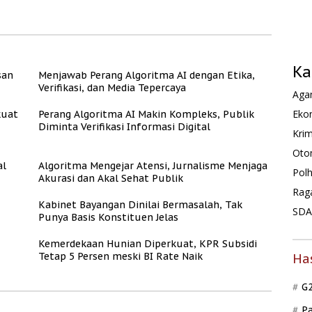
Rate
Layak dan Asri
Kemerdekaan dengan
Kesejahteraan
Ka
san
Menjawab Perang Algoritma AI dengan Etika,
Verifikasi, dan Media Tepercaya
Agam
Ekon
kuat
Perang Algoritma AI Makin Kompleks, Publik
Diminta Verifikasi Informasi Digital
Krim
Oto
al
Algoritma Mengejar Atensi, Jurnalisme Menjaga
Pol
Akurasi dan Akal Sehat Publik
Rag
Kabinet Bayangan Dinilai Bermasalah, Tak
SDA 
Punya Basis Konstituen Jelas
Kemerdekaan Hunian Diperkuat, KPR Subsidi
Tetap 5 Persen meski BI Rate Naik
Ha
G
P