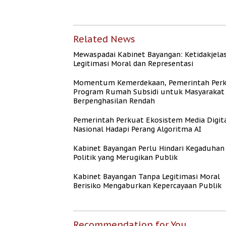
Mengaburkan
Persen meski BI 
Kepercayaan Publik
Naik
Related News
Mewaspadai Kabinet Bayangan: Ketidakjela
Legitimasi Moral dan Representasi
Momentum Kemerdekaan, Pemerintah Per
Program Rumah Subsidi untuk Masyarakat
Berpenghasilan Rendah
Pemerintah Perkuat Ekosistem Media Digit
Nasional Hadapi Perang Algoritma AI
Kabinet Bayangan Perlu Hindari Kegaduhan
Politik yang Merugikan Publik
Kabinet Bayangan Tanpa Legitimasi Moral
Berisiko Mengaburkan Kepercayaan Publik
Recommendation for You