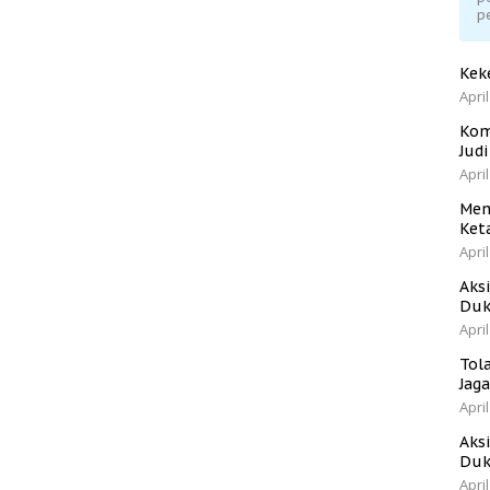
p
Kek
April
Kom
Jud
April
Men
Ket
April
Aks
Duk
April
Tol
Jag
April
Aks
Duk
April