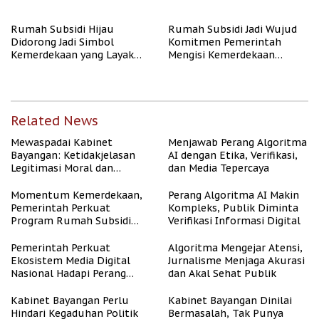
Publik
Rate Naik
Rumah Subsidi Hijau
Rumah Subsidi Jadi Wujud
Didorong Jadi Simbol
Komitmen Pemerintah
Kemerdekaan yang Layak
Mengisi Kemerdekaan
dan Asri
dengan Kesejahteraan
Related News
Mewaspadai Kabinet
Menjawab Perang Algoritma
Bayangan: Ketidakjelasan
AI dengan Etika, Verifikasi,
Legitimasi Moral dan
dan Media Tepercaya
Representasi
Momentum Kemerdekaan,
Perang Algoritma AI Makin
Pemerintah Perkuat
Kompleks, Publik Diminta
Program Rumah Subsidi
Verifikasi Informasi Digital
untuk Masyarakat
Berpenghasilan Rendah
Pemerintah Perkuat
Algoritma Mengejar Atensi,
Ekosistem Media Digital
Jurnalisme Menjaga Akurasi
Nasional Hadapi Perang
dan Akal Sehat Publik
Algoritma AI
Kabinet Bayangan Perlu
Kabinet Bayangan Dinilai
Hindari Kegaduhan Politik
Bermasalah, Tak Punya