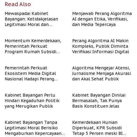
Read Also
Mewaspadai Kabinet
Menjawab Perang Algoritma
Bayangan: Ketidakjelasan
AI dengan Etika, Verifikasi,
Legitimasi Moral dan
dan Media Tepercaya
Representasi
Momentum Kemerdekaan,
Perang Algoritma AI Makin
Pemerintah Perkuat
Kompleks, Publik Diminta
Program Rumah Subsidi
Verifikasi Informasi Digital
untuk Masyarakat
Berpenghasilan Rendah
Pemerintah Perkuat
Algoritma Mengejar Atensi,
Ekosistem Media Digital
Jurnalisme Menjaga Akurasi
Nasional Hadapi Perang
dan Akal Sehat Publik
Algoritma AI
Kabinet Bayangan Perlu
Kabinet Bayangan Dinilai
Hindari Kegaduhan Politik
Bermasalah, Tak Punya
yang Merugikan Publik
Basis Konstituen Jelas
Kabinet Bayangan Tanpa
Kemerdekaan Hunian
Legitimasi Moral Berisiko
Diperkuat, KPR Subsidi
Mengaburkan Kepercayaan
Tetap 5 Persen meski BI