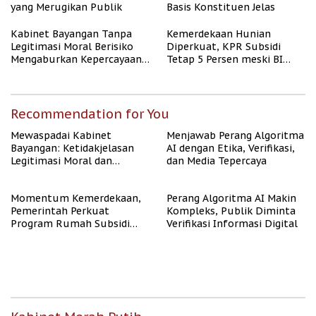
yang Merugikan Publik
Basis Konstituen Jelas
Kabinet Bayangan Tanpa
Kemerdekaan Hunian
Legitimasi Moral Berisiko
Diperkuat, KPR Subsidi
Mengaburkan Kepercayaan
Tetap 5 Persen meski BI
Publik
Rate Naik
Recommendation for You
Mewaspadai Kabinet
Menjawab Perang Algoritma
Bayangan: Ketidakjelasan
AI dengan Etika, Verifikasi,
Legitimasi Moral dan
dan Media Tepercaya
Representasi
Momentum Kemerdekaan,
Perang Algoritma AI Makin
Pemerintah Perkuat
Kompleks, Publik Diminta
Program Rumah Subsidi
Verifikasi Informasi Digital
untuk Masyarakat
Berpenghasilan Rendah