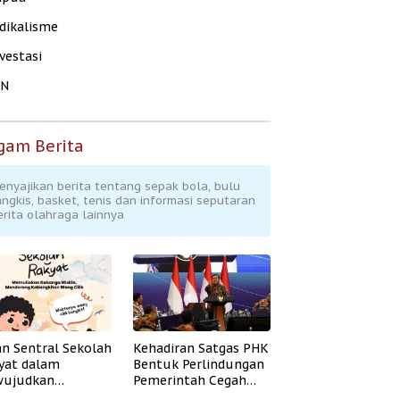
dikalisme
vestasi
KN
gam Berita
enyajikan berita tentang sepak bola, bulu
angkis, basket, tenis dan informasi seputaran
erita olahraga lainnya
an Sentral Sekolah
Kehadiran Satgas PHK
yat dalam
Bentuk Perlindungan
ujudkan
Pemerintah Cegah
idikan Inklusif
Badai PHK