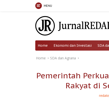
MENU
Skip
to
content
Home
Ekonomi dan Investasi
SDA da
Home
SDA dan Agraria
Pemerintah Perku
Rakyat di 
redaks