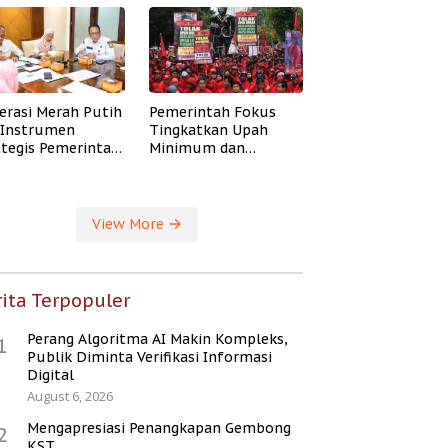
erasi Merah Putih
Pemerintah Fokus
i Instrumen
Tingkatkan Upah
ategis Pemerintah
Minimum dan
ingkatkan
Jaminan Sosial Buruh
ejahteraan Desa
View More
ita Terpopuler
Perang Algoritma AI Makin Kompleks,
1
Publik Diminta Verifikasi Informasi
Digital
August 6, 2026
Mengapresiasi Penangkapan Gembong
2
KST