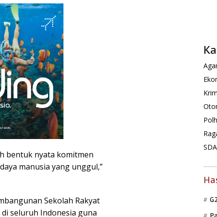
Ka
Agam
Ekon
Krim
Oto
Pol
Rag
SDA 
ah bentuk nyata komitmen
aya manusia yang unggul,”
Ha
mbangunan Sekolah Rakyat
G
i di seluruh Indonesia guna
P