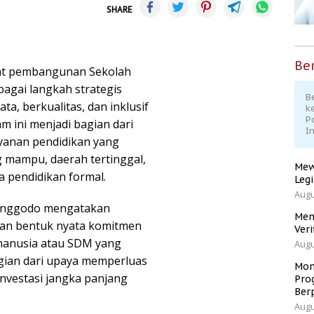
SHARE
Ber
at pembangunan Sekolah
bagai langkah strategis
Be
a, berkualitas, dan inklusif
k
P
m ini menjadi bagian dari
I
yanan pendidikan yang
mampu, daerah tertinggal,
Mew
 pendidikan formal.
Leg
Augu
Hanggodo mengatakan
Men
an bentuk nyata komitmen
Veri
anusia atau SDM yang
Augu
agian dari upaya memperluas
Mom
investasi jangka panjang
Pro
Ber
Augu