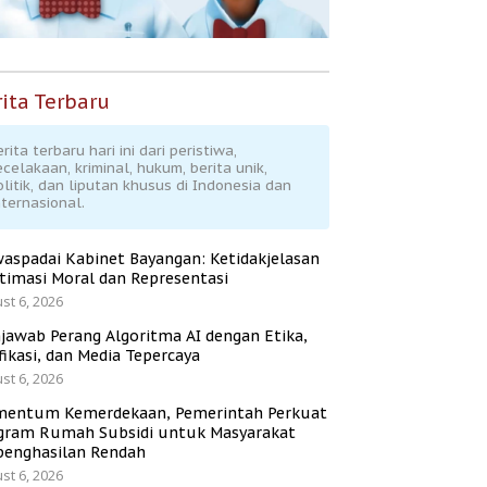
ita Terbaru
rita terbaru hari ini dari peristiwa,
ecelakaan, kriminal, hukum, berita unik,
olitik, dan liputan khusus di Indonesia dan
nternasional.
aspadai Kabinet Bayangan: Ketidakjelasan
itimasi Moral dan Representasi
st 6, 2026
jawab Perang Algoritma AI dengan Etika,
fikasi, dan Media Tepercaya
st 6, 2026
entum Kemerdekaan, Pemerintah Perkuat
gram Rumah Subsidi untuk Masyarakat
penghasilan Rendah
st 6, 2026