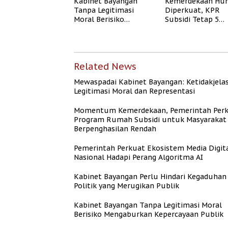
Kabinet Bayangan
Kemerdekaan Hun
Tanpa Legitimasi
Diperkuat, KPR
Moral Berisiko
Subsidi Tetap 5
Mengaburkan
Persen meski BI 
Kepercayaan Publik
Naik
Related News
Mewaspadai Kabinet Bayangan: Ketidakjela
Legitimasi Moral dan Representasi
Momentum Kemerdekaan, Pemerintah Per
Program Rumah Subsidi untuk Masyarakat
Berpenghasilan Rendah
Pemerintah Perkuat Ekosistem Media Digit
Nasional Hadapi Perang Algoritma AI
Kabinet Bayangan Perlu Hindari Kegaduhan
Politik yang Merugikan Publik
Kabinet Bayangan Tanpa Legitimasi Moral
Berisiko Mengaburkan Kepercayaan Publik