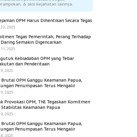
erampokan, & aksi kejahatan lainnya.
ejaman OPM Harus Dihentikan Secara Tegas
 23, 2025
itmen Tegas Pemerintah, Perang Terhadap
i Daring Semakin Digencarkan
 11, 2025
gutuk Kebiadaban OPM yang Tebar
akutan dan Penderitaan
 9, 2025
i Brutal OPM Ganggu Keamanan Papua,
ungan Penumpasan Terus Mengalir
 9, 2025
ak Provokasi OPM, TNI Tegaskan Komitmen
a Stabilitas Keamanan Papua
 9, 2025
i Brutal OPM Ganggu Keamanan Papua,
ungan Penumpasan Terus Mengalir
 8, 2025