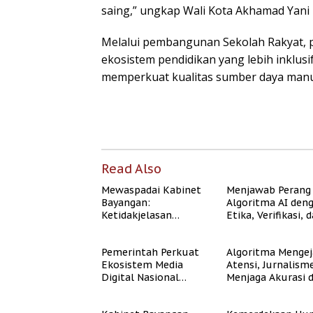
saing,” ungkap Wali Kota Akhamad Yani
Melalui pembangunan Sekolah Rakyat, p
ekosistem pendidikan yang lebih inklus
memperkuat kualitas sumber daya manus
Read Also
Mewaspadai Kabinet
Menjawab Perang
Bayangan:
Algoritma AI den
Ketidakjelasan
Etika, Verifikasi, 
Legitimasi Moral dan
Media Tepercaya
Representasi
Pemerintah Perkuat
Algoritma Mengej
Ekosistem Media
Atensi, Jurnalism
Digital Nasional
Menjaga Akurasi 
Hadapi Perang
Akal Sehat Publik
Algoritma AI