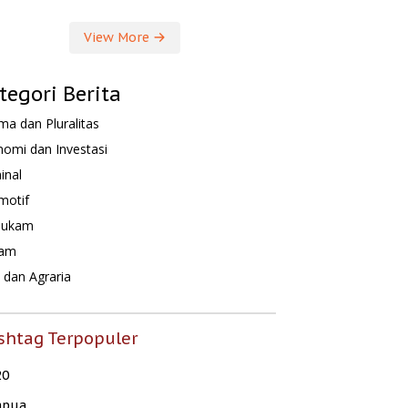
View More
tegori Berita
a dan Pluralitas
omi dan Investasi
inal
motif
hukam
am
dan Agraria
shtag Terpopuler
20
apua