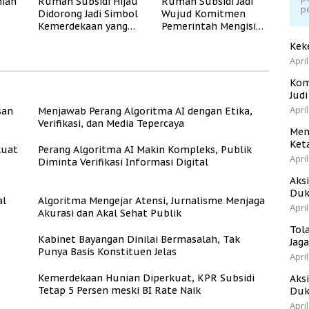
ian
Rumah Subsidi Hijau
Rumah Subsidi Jadi
p
Didorong Jadi Simbol
Wujud Komitmen
Kemerdekaan yang
Pemerintah Mengisi
Rate
Layak dan Asri
Kemerdekaan dengan
Kek
Kesejahteraan
April
Kom
Jud
April
san
Menjawab Perang Algoritma AI dengan Etika,
Verifikasi, dan Media Tepercaya
Men
Ket
kuat
Perang Algoritma AI Makin Kompleks, Publik
April
Diminta Verifikasi Informasi Digital
Aks
Duk
al
Algoritma Mengejar Atensi, Jurnalisme Menjaga
April
Akurasi dan Akal Sehat Publik
Tol
Kabinet Bayangan Dinilai Bermasalah, Tak
Jag
Punya Basis Konstituen Jelas
April
Kemerdekaan Hunian Diperkuat, KPR Subsidi
Aks
Tetap 5 Persen meski BI Rate Naik
Duk
April