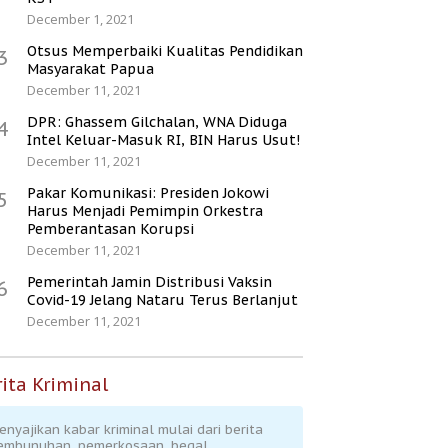
December 1, 2021
Otsus Memperbaiki Kualitas Pendidikan
3
Masyarakat Papua
December 11, 2021
DPR: Ghassem Gilchalan, WNA Diduga
4
Intel Keluar-Masuk RI, BIN Harus Usut!
December 11, 2021
Pakar Komunikasi: Presiden Jokowi
5
Harus Menjadi Pemimpin Orkestra
Pemberantasan Korupsi
December 11, 2021
Pemerintah Jamin Distribusi Vaksin
6
Covid-19 Jelang Nataru Terus Berlanjut
December 11, 2021
ita Kriminal
enyajikan kabar kriminal mulai dari berita
embunuhan, pemerkosaan, begal,