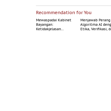
Recommendation for You
Mewaspadai Kabinet
Menjawab Perang
Bayangan:
Algoritma AI den
Ketidakjelasan
Etika, Verifikasi, 
Legitimasi Moral dan
Media Tepercaya
Representasi