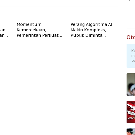
Momentum
Perang Algoritma AI
gan
Kemerdekaan,
Makin Kompleks,
dan
Pemerintah Perkuat
Publik Diminta
Ot
Program Rumah
Verifikasi Informasi
Subsidi untuk
Digital
K
Masyarakat
m
Berpenghasilan
te
Rendah