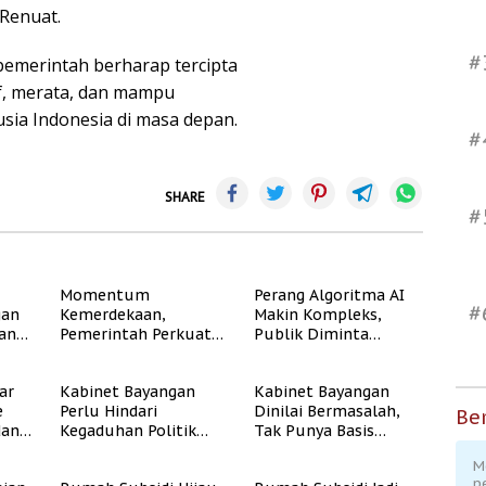
 Renuat.
#
emerintah berharap tercipta
if, merata, dan mampu
ia Indonesia di masa depan.
#
SHARE
#
Momentum
Perang Algoritma AI
#
gan
Kemerdekaan,
Makin Kompleks,
dan
Pemerintah Perkuat
Publik Diminta
Program Rumah
Verifikasi Informasi
Subsidi untuk
Digital
ar
Kabinet Bayangan
Kabinet Bayangan
Masyarakat
e
Perlu Hindari
Dinilai Bermasalah,
Berpenghasilan
Ber
dan
Kegaduhan Politik
Tak Punya Basis
Rendah
yang Merugikan
Konstituen Jelas
M
Publik
p