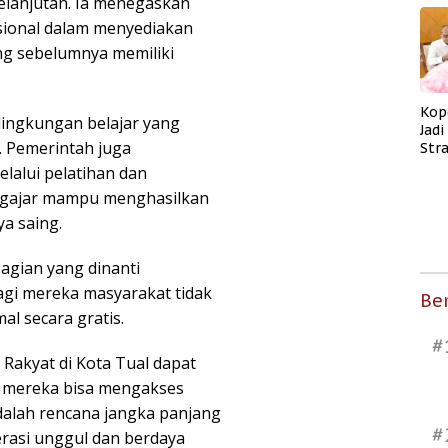
kelanjutan. Ia menegaskan
sional dalam menyediakan
ng sebelumnya memiliki
Kop
 lingkungan belajar yang
Jad
. Pemerintah juga
Str
Men
lalui pelatihan dan
Kes
ngajar mampu menghasilkan
ya saing.
bagian yang dinanti
agi mereka masyarakat tidak
Ber
l secara gratis.
#
akyat di Kota Tual dapat
 mereka bisa mengakses
alah rencana jangka panjang
#
asi unggul dan berdaya