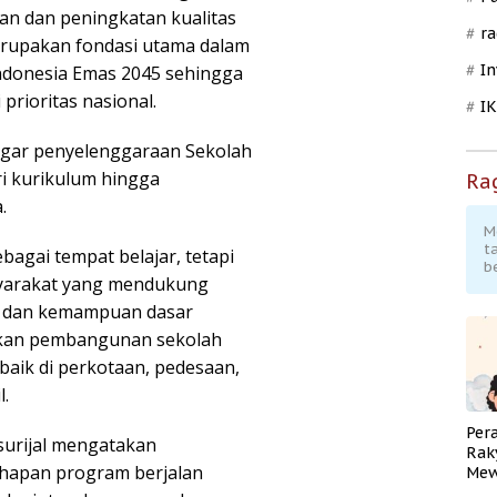
n dan peningkatan kualitas
ra
erupakan fondasi utama dalam
In
ndonesia Emas 2045 sehingga
prioritas nasional.
I
 agar penyelenggaraan Sekolah
ri kurikulum hingga
Ra
.
M
t
bagai tempat belajar, tetapi
b
yarakat yang mendukung
, dan kemampuan dasar
tikan pembangunan sekolah
baik di perkotaan, pedesaan,
l.
Per
surijal mengatakan
Rak
ahapan program berjalan
Mew
Pend