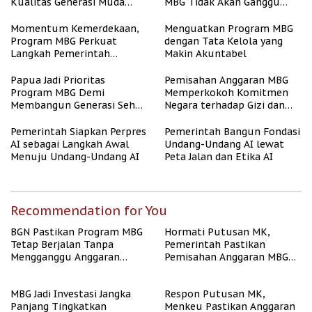
Kualitas Generasi Muda
MBG Tidak Akan Ganggu
Indonesia
APBN
Momentum Kemerdekaan,
Menguatkan Program MBG
Program MBG Perkuat
dengan Tata Kelola yang
Langkah Pemerintah
Makin Akuntabel
Perangi Stunting
Papua Jadi Prioritas
Pemisahan Anggaran MBG
Program MBG Demi
Memperkokoh Komitmen
Membangun Generasi Sehat
Negara terhadap Gizi dan
dan Bebas Stunting
Pendidikan
Pemerintah Siapkan Perpres
Pemerintah Bangun Fondasi
AI sebagai Langkah Awal
Undang-Undang AI lewat
Menuju Undang-Undang AI
Peta Jalan dan Etika AI
Recommendation for You
BGN Pastikan Program MBG
Hormati Putusan MK,
Tetap Berjalan Tanpa
Pemerintah Pastikan
Mengganggu Anggaran
Pemisahan Anggaran MBG
Pendidikan
Berjalan Terukur
MBG Jadi Investasi Jangka
Respon Putusan MK,
Panjang Tingkatkan
Menkeu Pastikan Anggaran