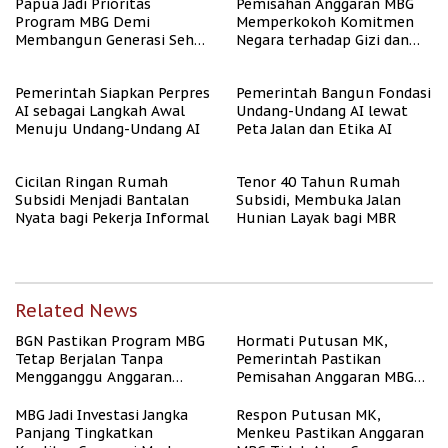
Papua Jadi Prioritas
Pemisahan Anggaran MBG
Program MBG Demi
Memperkokoh Komitmen
Membangun Generasi Sehat
Negara terhadap Gizi dan
dan Bebas Stunting
Pendidikan
Pemerintah Siapkan Perpres
Pemerintah Bangun Fondasi
AI sebagai Langkah Awal
Undang-Undang AI lewat
Menuju Undang-Undang AI
Peta Jalan dan Etika AI
Cicilan Ringan Rumah
Tenor 40 Tahun Rumah
Subsidi Menjadi Bantalan
Subsidi, Membuka Jalan
Nyata bagi Pekerja Informal
Hunian Layak bagi MBR
Related News
BGN Pastikan Program MBG
Hormati Putusan MK,
Tetap Berjalan Tanpa
Pemerintah Pastikan
Mengganggu Anggaran
Pemisahan Anggaran MBG
Pendidikan
Berjalan Terukur
MBG Jadi Investasi Jangka
Respon Putusan MK,
Panjang Tingkatkan
Menkeu Pastikan Anggaran