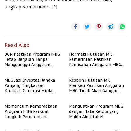
ungkap Komaruddin. [*]
Read Also
BGN Pastikan Program MBG
Hormati Putusan MK,
Tetap Berjalan Tanpa
Pemerintah Pastikan
Mengganggu Anggaran
Pemisahan Anggaran MBG
Pendidikan
Berjalan Terukur
MBG Jadi Investasi Jangka
Respon Putusan MK,
Panjang Tingkatkan
Menkeu Pastikan Anggaran
Kualitas Generasi Muda
MBG Tidak Akan Ganggu
Indonesia
APBN
Momentum Kemerdekaan,
Menguatkan Program MBG
Program MBG Perkuat
dengan Tata Kelola yang
Langkah Pemerintah
Makin Akuntabel
Perangi Stunting