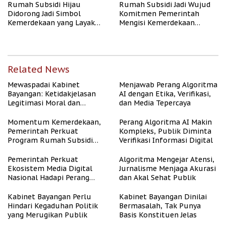
Rumah Subsidi Hijau
Rumah Subsidi Jadi Wujud
Didorong Jadi Simbol
Komitmen Pemerintah
Kemerdekaan yang Layak
Mengisi Kemerdekaan
dan Asri
dengan Kesejahteraan
Related News
Mewaspadai Kabinet
Menjawab Perang Algoritma
Bayangan: Ketidakjelasan
AI dengan Etika, Verifikasi,
Legitimasi Moral dan
dan Media Tepercaya
Representasi
Momentum Kemerdekaan,
Perang Algoritma AI Makin
Pemerintah Perkuat
Kompleks, Publik Diminta
Program Rumah Subsidi
Verifikasi Informasi Digital
untuk Masyarakat
Berpenghasilan Rendah
Pemerintah Perkuat
Algoritma Mengejar Atensi,
Ekosistem Media Digital
Jurnalisme Menjaga Akurasi
Nasional Hadapi Perang
dan Akal Sehat Publik
Algoritma AI
Kabinet Bayangan Perlu
Kabinet Bayangan Dinilai
Hindari Kegaduhan Politik
Bermasalah, Tak Punya
yang Merugikan Publik
Basis Konstituen Jelas