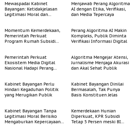
Mewaspadai Kabinet
Menjawab Perang Algoritma
Bayangan: Ketidakjelasan
AI dengan Etika, Verifikasi,
Legitimasi Moral dan
dan Media Tepercaya
Representasi
Momentum Kemerdekaan,
Perang Algoritma AI Makin
Pemerintah Perkuat
Kompleks, Publik Diminta
Program Rumah Subsidi
Verifikasi Informasi Digital
untuk Masyarakat
Berpenghasilan Rendah
Pemerintah Perkuat
Algoritma Mengejar Atensi,
Ekosistem Media Digital
Jurnalisme Menjaga Akurasi
Nasional Hadapi Perang
dan Akal Sehat Publik
Algoritma AI
Kabinet Bayangan Perlu
Kabinet Bayangan Dinilai
Hindari Kegaduhan Politik
Bermasalah, Tak Punya
yang Merugikan Publik
Basis Konstituen Jelas
Kabinet Bayangan Tanpa
Kemerdekaan Hunian
Legitimasi Moral Berisiko
Diperkuat, KPR Subsidi
Mengaburkan Kepercayaan
Tetap 5 Persen meski BI
Publik
Rate Naik