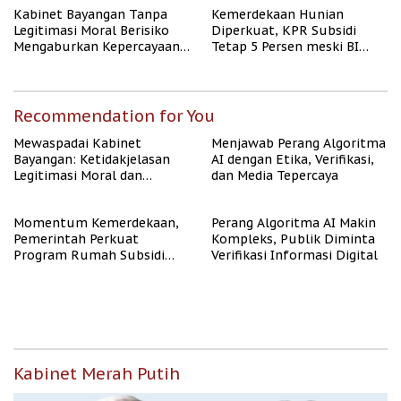
Kabinet Bayangan Tanpa
Kemerdekaan Hunian
Legitimasi Moral Berisiko
Diperkuat, KPR Subsidi
Mengaburkan Kepercayaan
Tetap 5 Persen meski BI
Publik
Rate Naik
Recommendation for You
Mewaspadai Kabinet
Menjawab Perang Algoritma
Bayangan: Ketidakjelasan
AI dengan Etika, Verifikasi,
Legitimasi Moral dan
dan Media Tepercaya
Representasi
Momentum Kemerdekaan,
Perang Algoritma AI Makin
Pemerintah Perkuat
Kompleks, Publik Diminta
Program Rumah Subsidi
Verifikasi Informasi Digital
untuk Masyarakat
Berpenghasilan Rendah
Kabinet Merah Putih