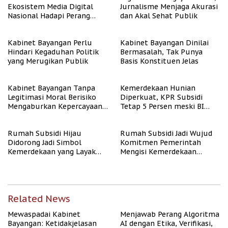
Ekosistem Media Digital
Jurnalisme Menjaga Akurasi
Nasional Hadapi Perang
dan Akal Sehat Publik
Algoritma AI
Kabinet Bayangan Perlu
Kabinet Bayangan Dinilai
Hindari Kegaduhan Politik
Bermasalah, Tak Punya
yang Merugikan Publik
Basis Konstituen Jelas
Kabinet Bayangan Tanpa
Kemerdekaan Hunian
Legitimasi Moral Berisiko
Diperkuat, KPR Subsidi
Mengaburkan Kepercayaan
Tetap 5 Persen meski BI
Publik
Rate Naik
Rumah Subsidi Hijau
Rumah Subsidi Jadi Wujud
Didorong Jadi Simbol
Komitmen Pemerintah
Kemerdekaan yang Layak
Mengisi Kemerdekaan
dan Asri
dengan Kesejahteraan
Related News
Mewaspadai Kabinet
Menjawab Perang Algoritma
Bayangan: Ketidakjelasan
AI dengan Etika, Verifikasi,