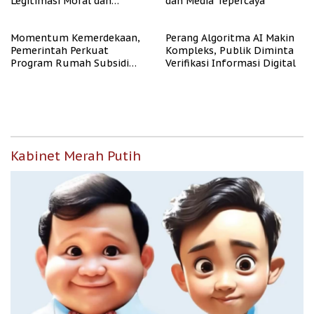
Legitimasi Moral dan
dan Media Tepercaya
Representasi
Momentum Kemerdekaan,
Perang Algoritma AI Makin
Pemerintah Perkuat
Kompleks, Publik Diminta
Program Rumah Subsidi
Verifikasi Informasi Digital
untuk Masyarakat
Berpenghasilan Rendah
Kabinet Merah Putih