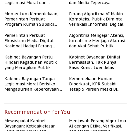
Legitimasi Moral dan
dan Media Tepercaya
Representasi
Momentum Kemerdekaan,
Perang Algoritma AI Makin
Pemerintah Perkuat
Kompleks, Publik Diminta
Program Rumah Subsidi
Verifikasi Informasi Digital
untuk Masyarakat
Berpenghasilan Rendah
Pemerintah Perkuat
Algoritma Mengejar Atensi,
Ekosistem Media Digital
Jurnalisme Menjaga Akurasi
Nasional Hadapi Perang
dan Akal Sehat Publik
Algoritma AI
Kabinet Bayangan Perlu
Kabinet Bayangan Dinilai
Hindari Kegaduhan Politik
Bermasalah, Tak Punya
yang Merugikan Publik
Basis Konstituen Jelas
Kabinet Bayangan Tanpa
Kemerdekaan Hunian
Legitimasi Moral Berisiko
Diperkuat, KPR Subsidi
Mengaburkan Kepercayaan
Tetap 5 Persen meski BI
Publik
Rate Naik
Recommendation for You
Mewaspadai Kabinet
Menjawab Perang Algoritma
Bayangan: Ketidakjelasan
AI dengan Etika, Verifikasi,