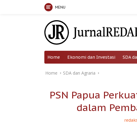
MENU
Skip
to
content
Home
Ekonomi dan Investasi
SDA da
Home
SDA dan Agraria
PSN Papua Perkua
dalam Pemb
redaks