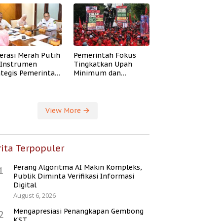
erasi Merah Putih
Pemerintah Fokus
i Instrumen
Tingkatkan Upah
ategis Pemerintah
Minimum dan
ingkatkan
Jaminan Sosial Buruh
ejahteraan Desa
View More
ita Terpopuler
Perang Algoritma AI Makin Kompleks,
1
Publik Diminta Verifikasi Informasi
Digital
August 6, 2026
Mengapresiasi Penangkapan Gembong
2
KST