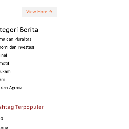
View More
tegori Berita
a dan Pluralitas
omi dan Investasi
inal
motif
hukam
am
dan Agraria
shtag Terpopuler
20
apua