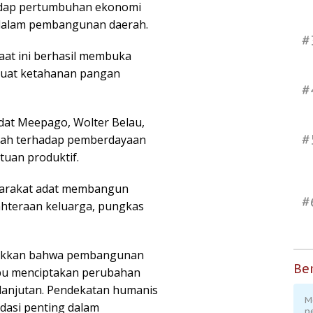
adap pertumbuhan ekonomi
 dalam pembangunan daerah.
#
at ini berhasil membuka
kuat ketahanan pangan
#
dat Meepago, Wolter Belau,
#
tah terhadap pemberdayaan
tuan produktif.
arakat adat membangun
#
hteraan keluarga, pungkas
jukkan bahwa pembangunan
Ber
pu menciptakan perubahan
kelanjutan. Pendekatan humanis
M
dasi penting dalam
p