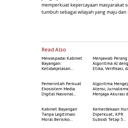
memperkuat kepercayaan masyarakat s
tumbuh sebagai wilayah yang maju dan 
Read Also
Mewaspadai Kabinet
Menjawab Perang
Bayangan:
Algoritma AI den
Ketidakjelasan
Etika, Verifikasi, 
Legitimasi Moral dan
Media Tepercaya
Representasi
Pemerintah Perkuat
Algoritma Mengej
Ekosistem Media
Atensi, Jurnalism
Digital Nasional
Menjaga Akurasi 
Hadapi Perang
Akal Sehat Publik
Algoritma AI
Kabinet Bayangan
Kemerdekaan Hun
Tanpa Legitimasi
Diperkuat, KPR
Moral Berisiko
Subsidi Tetap 5
Mengaburkan
Persen meski BI 