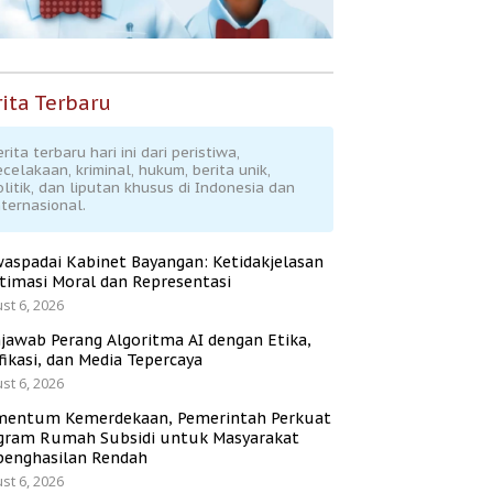
ita Terbaru
rita terbaru hari ini dari peristiwa,
ecelakaan, kriminal, hukum, berita unik,
olitik, dan liputan khusus di Indonesia dan
nternasional.
aspadai Kabinet Bayangan: Ketidakjelasan
itimasi Moral dan Representasi
st 6, 2026
jawab Perang Algoritma AI dengan Etika,
fikasi, dan Media Tepercaya
st 6, 2026
entum Kemerdekaan, Pemerintah Perkuat
gram Rumah Subsidi untuk Masyarakat
penghasilan Rendah
st 6, 2026