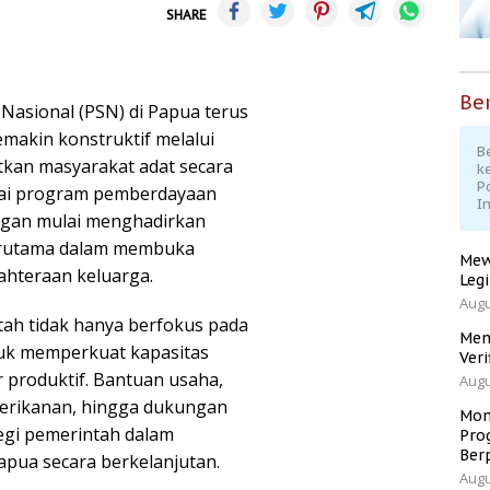
SHARE
Ber
Nasional (PSN) di Papua terus
akin konstruktif melalui
Be
kan masyarakat adat secara
k
P
gai program pemberdayaan
I
gan mulai menghadirkan
terutama dalam membuka
Mew
ahteraan keluarga.
Leg
Augu
ah tidak hanya berfokus pada
Men
ntuk memperkuat kapasitas
Veri
 produktif. Bantuan usaha,
Augu
erikanan, hingga dukungan
Mom
tegi pemerintah dalam
Pro
Ber
ua secara berkelanjutan.
Augu