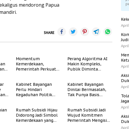
p
ekaligus mendorong Papua
mandiri.
Kek
April
SHARE
Kom
Jud
April
Men
Momentum
Perang Algoritma AI
Ket
gan
Kemerdekaan,
Makin Kompleks,
April
dan
Pemerintah Perkuat
Publik Diminta
Program Rumah
Verifikasi Informasi
Aks
Subsidi untuk
Digital
Duk
ar
Kabinet Bayangan
Kabinet Bayangan
Masyarakat
April
e
Perlu Hindari
Dinilai Bermasalah,
Berpenghasilan
dan
Kegaduhan Politik
Tak Punya Basis
Rendah
Tol
yang Merugikan
Konstituen Jelas
Jag
Publik
April
ian
Rumah Subsidi Hijau
Rumah Subsidi Jadi
Didorong Jadi Simbol
Wujud Komitmen
Aks
Kemerdekaan yang
Pemerintah Mengisi
Duk
Rate
Layak dan Asri
Kemerdekaan dengan
April