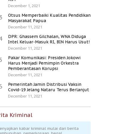
December 1, 2021
Otsus Memperbaiki Kualitas Pendidikan
3
Masyarakat Papua
December 11, 2021
DPR: Ghassem Gilchalan, WNA Diduga
4
Intel Keluar-Masuk RI, BIN Harus Usut!
December 11, 2021
Pakar Komunikasi: Presiden Jokowi
5
Harus Menjadi Pemimpin Orkestra
Pemberantasan Korupsi
December 11, 2021
Pemerintah Jamin Distribusi Vaksin
6
Covid-19 Jelang Nataru Terus Berlanjut
December 11, 2021
ita Kriminal
enyajikan kabar kriminal mulai dari berita
embunuhan, pemerkosaan, begal,