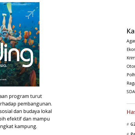
Ka
Agam
Ekon
Krim
Oto
Pol
Rag
SDA 
naan program turut
erhadap pembangunan.
osial dan budaya lokal
Ha
bih efektif dan mampu
G
ingkat kampung.
P