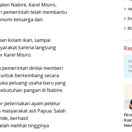
en Nabire, Karel Misiro,
ra
an pemerintah telah membantu
In
onomi keluarga dan
I
nan kolam ikan, sampai
syarakat karena langsung
Ra
r Karel Misiro.
M
t
 pemerintah dinilai memberi
b
t untuk berkembang secara
uka peluang usaha baru yang
kebutuhan pangan di Nabire.
tor peternakan ayam petelur
 masyarakat asli Papua. Salah
Per
de, berhasil
Rak
ah melihat tingginya
Mew
Pend