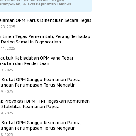
erampokan, & aksi kejahatan lainnya.
ejaman OPM Harus Dihentikan Secara Tegas
 23, 2025
itmen Tegas Pemerintah, Perang Terhadap
i Daring Semakin Digencarkan
 11, 2025
gutuk Kebiadaban OPM yang Tebar
akutan dan Penderitaan
 9, 2025
i Brutal OPM Ganggu Keamanan Papua,
ungan Penumpasan Terus Mengalir
 9, 2025
ak Provokasi OPM, TNI Tegaskan Komitmen
a Stabilitas Keamanan Papua
 9, 2025
i Brutal OPM Ganggu Keamanan Papua,
ungan Penumpasan Terus Mengalir
 8, 2025