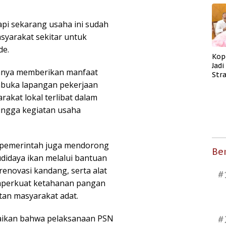
pi sekarang usaha ini sudah
yarakat sekitar untuk
de.
Kop
Jad
hanya memberikan manfaat
Str
mbuka lapangan pekerjaan
Men
Kes
rakat lokal terlibat dalam
hingga kegiatan usaha
, pemerintah juga mendorong
Ber
idaya ikan melalui bantuan
renovasi kandang, serta alat
#
emperkuat ketahanan pangan
an masyarakat adat.
aikan bahwa pelaksanaan PSN
#