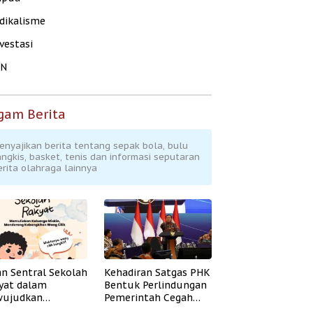
dikalisme
vestasi
KN
gam Berita
enyajikan berita tentang sepak bola, bulu
angkis, basket, tenis dan informasi seputaran
erita olahraga lainnya
an Sentral Sekolah
Kehadiran Satgas PHK
yat dalam
Bentuk Perlindungan
ujudkan
Pemerintah Cegah
idikan Inklusif
Badai PHK