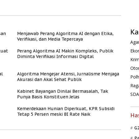
Rate
Layak dan Asri
Kemerdekaan dengan
Kesejahteraan
Ka
san
Menjawab Perang Algoritma AI dengan Etika,
Verifikasi, dan Media Tepercaya
Agam
Ekon
kuat
Perang Algoritma AI Makin Kompleks, Publik
Diminta Verifikasi Informasi Digital
Krim
Oto
al
Algoritma Mengejar Atensi, Jurnalisme Menjaga
Pol
Akurasi dan Akal Sehat Publik
Rag
Kabinet Bayangan Dinilai Bermasalah, Tak
SDA 
Punya Basis Konstituen Jelas
Kemerdekaan Hunian Diperkuat, KPR Subsidi
Tetap 5 Persen meski BI Rate Naik
Ha
G
P