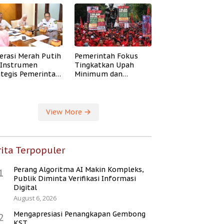
erasi Merah Putih
Pemerintah Fokus
i Instrumen
Tingkatkan Upah
ategis Pemerintah
Minimum dan
ingkatkan
Jaminan Sosial Buruh
ejahteraan Desa
View More
ita Terpopuler
Perang Algoritma AI Makin Kompleks,
1
Publik Diminta Verifikasi Informasi
Digital
August 6, 2026
Mengapresiasi Penangkapan Gembong
2
KST