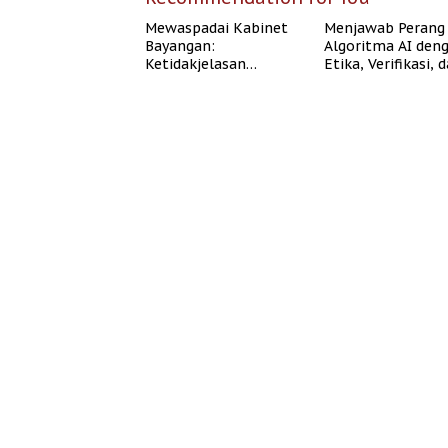
Mewaspadai Kabinet
Menjawab Perang
Bayangan:
Algoritma AI den
Ketidakjelasan
Etika, Verifikasi, 
Legitimasi Moral dan
Media Tepercaya
Representasi