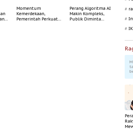
Momentum
Perang Algoritma AI
ra
gan
Kemerdekaan,
Makin Kompleks,
In
dan
Pemerintah Perkuat
Publik Diminta
Program Rumah
Verifikasi Informasi
I
Subsidi untuk
Digital
Masyarakat
Berpenghasilan
Rendah
Ra
M
t
b
Per
Rak
Mew
Pend