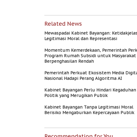
Mengaburkan
Persen meski BI 
Kepercayaan Publik
Naik
Related News
Mewaspadai Kabinet Bayangan: Ketidakjela
Legitimasi Moral dan Representasi
Momentum Kemerdekaan, Pemerintah Per
Program Rumah Subsidi untuk Masyarakat
Berpenghasilan Rendah
Pemerintah Perkuat Ekosistem Media Digit
Nasional Hadapi Perang Algoritma AI
Kabinet Bayangan Perlu Hindari Kegaduhan
Politik yang Merugikan Publik
Kabinet Bayangan Tanpa Legitimasi Moral
Berisiko Mengaburkan Kepercayaan Publik
Recommendation for You