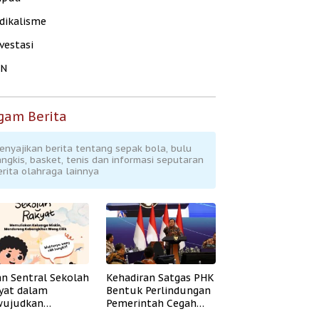
dikalisme
vestasi
KN
gam Berita
enyajikan berita tentang sepak bola, bulu
angkis, basket, tenis dan informasi seputaran
erita olahraga lainnya
an Sentral Sekolah
Kehadiran Satgas PHK
yat dalam
Bentuk Perlindungan
ujudkan
Pemerintah Cegah
idikan Inklusif
Badai PHK