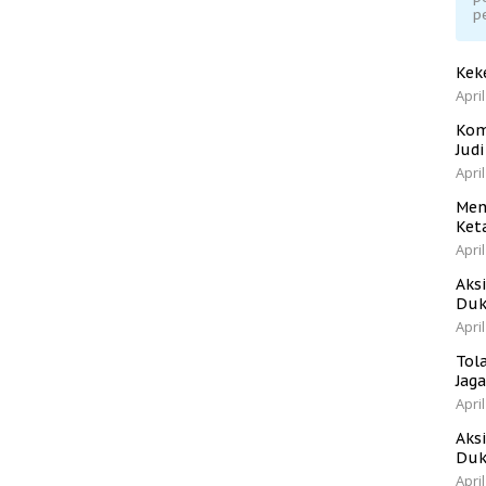
p
Kek
April
Kom
Jud
April
Men
Ket
April
Aks
Duk
April
Tol
Jag
April
Aks
Duk
April