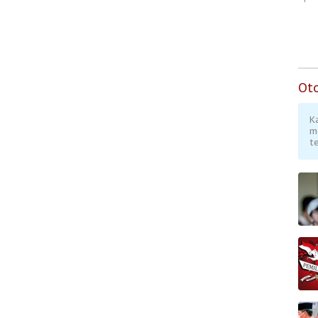
Ot
K
m
te