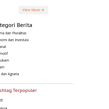
View More
tegori Berita
a dan Pluralitas
omi dan Investasi
inal
motif
hukam
am
dan Agraria
shtag Terpopuler
20
apua