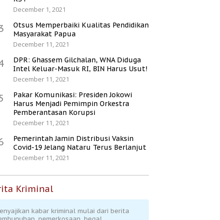
December 1, 2021
Otsus Memperbaiki Kualitas Pendidikan
3
Masyarakat Papua
December 11, 2021
DPR: Ghassem Gilchalan, WNA Diduga
4
Intel Keluar-Masuk RI, BIN Harus Usut!
December 11, 2021
Pakar Komunikasi: Presiden Jokowi
5
Harus Menjadi Pemimpin Orkestra
Pemberantasan Korupsi
December 11, 2021
Pemerintah Jamin Distribusi Vaksin
6
Covid-19 Jelang Nataru Terus Berlanjut
December 11, 2021
ita Kriminal
enyajikan kabar kriminal mulai dari berita
embunuhan, pemerkosaan, begal,