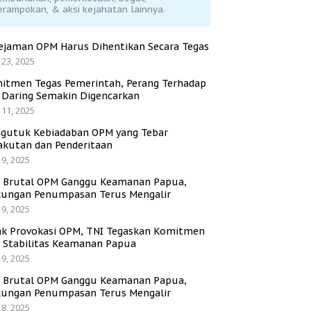
erampokan, & aksi kejahatan lainnya.
ejaman OPM Harus Dihentikan Secara Tegas
 23, 2025
itmen Tegas Pemerintah, Perang Terhadap
i Daring Semakin Digencarkan
 11, 2025
gutuk Kebiadaban OPM yang Tebar
akutan dan Penderitaan
 9, 2025
i Brutal OPM Ganggu Keamanan Papua,
ungan Penumpasan Terus Mengalir
 9, 2025
ak Provokasi OPM, TNI Tegaskan Komitmen
a Stabilitas Keamanan Papua
 9, 2025
i Brutal OPM Ganggu Keamanan Papua,
ungan Penumpasan Terus Mengalir
 8, 2025