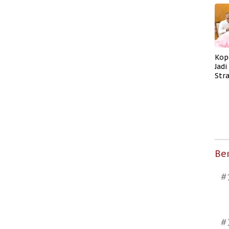
Kop
Jad
Str
Men
Kes
Ber
#
#