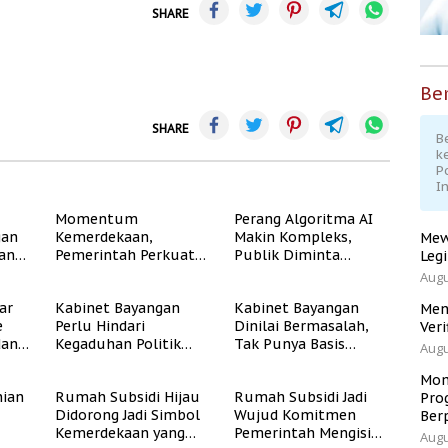
SHARE
Ber
SHARE
Be
k
P
I
Momentum
Perang Algoritma AI
gan
Kemerdekaan,
Makin Kompleks,
Mew
dan
Pemerintah Perkuat
Publik Diminta
Leg
Program Rumah
Verifikasi Informasi
Augu
Subsidi untuk
Digital
ar
Kabinet Bayangan
Kabinet Bayangan
Masyarakat
Men
e
Perlu Hindari
Dinilai Bermasalah,
Berpenghasilan
Veri
dan
Kegaduhan Politik
Tak Punya Basis
Rendah
Augu
yang Merugikan
Konstituen Jelas
Publik
Mom
ian
Rumah Subsidi Hijau
Rumah Subsidi Jadi
Pro
Didorong Jadi Simbol
Wujud Komitmen
Ber
Kemerdekaan yang
Pemerintah Mengisi
Augu