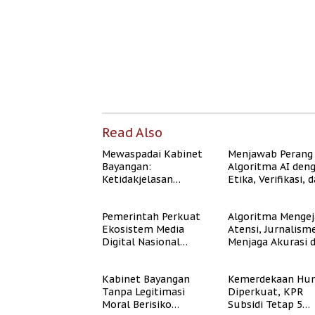
Read Also
Mewaspadai Kabinet
Menjawab Perang
Bayangan:
Algoritma AI den
Ketidakjelasan
Etika, Verifikasi, 
Legitimasi Moral dan
Media Tepercaya
Representasi
Pemerintah Perkuat
Algoritma Mengej
Ekosistem Media
Atensi, Jurnalism
Digital Nasional
Menjaga Akurasi 
Hadapi Perang
Akal Sehat Publik
Algoritma AI
Kabinet Bayangan
Kemerdekaan Hun
Tanpa Legitimasi
Diperkuat, KPR
Moral Berisiko
Subsidi Tetap 5