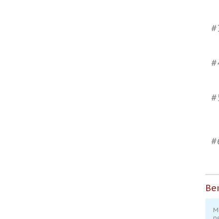
#
#
#
#
Ber
M
p