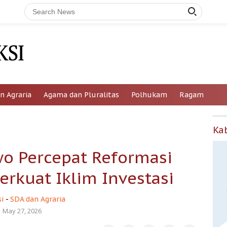
n Agraria
Agama dan Pluralitas
Polhukam
Ragam
Ka
wo Percepat Reformasi
erkuat Iklim Investasi
i
-
SDA dan Agraria
May 27, 2026