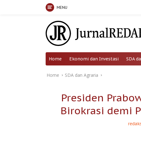
MENU
Skip
to
content
Home
Ekonomi dan Investasi
SDA da
Home
SDA dan Agraria
Presiden Prabo
Birokrasi demi P
redaks