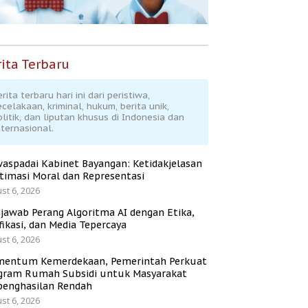
ita Terbaru
rita terbaru hari ini dari peristiwa,
ecelakaan, kriminal, hukum, berita unik,
olitik, dan liputan khusus di Indonesia dan
nternasional.
aspadai Kabinet Bayangan: Ketidakjelasan
itimasi Moral dan Representasi
st 6, 2026
jawab Perang Algoritma AI dengan Etika,
fikasi, dan Media Tepercaya
st 6, 2026
entum Kemerdekaan, Pemerintah Perkuat
gram Rumah Subsidi untuk Masyarakat
penghasilan Rendah
st 6, 2026