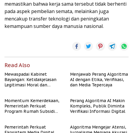
memastikan bahwa kerja sama tersebut tidak berhenti
pada aspek pembelian semata, melainkan juga
mencakup transfer teknologi dan peningkatan
kemampuan sumber daya manusia nasional.
Read Also
Mewaspadai Kabinet
Menjawab Perang Algoritma
Bayangan: Ketidakjelasan
AI dengan Etika, Verifikasi,
Legitimasi Moral dan
dan Media Tepercaya
Representasi
Momentum Kemerdekaan,
Perang Algoritma AI Makin
Pemerintah Perkuat
Kompleks, Publik Diminta
Program Rumah Subsidi
Verifikasi Informasi Digital
untuk Masyarakat
Berpenghasilan Rendah
Pemerintah Perkuat
Algoritma Mengejar Atensi,
Ekosistem Media Digital
Jurnalisme Menjaga Akurasi