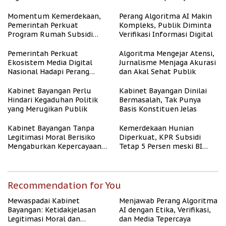
Representasi
Momentum Kemerdekaan,
Perang Algoritma AI Makin
Pemerintah Perkuat
Kompleks, Publik Diminta
Program Rumah Subsidi
Verifikasi Informasi Digital
untuk Masyarakat
Berpenghasilan Rendah
Pemerintah Perkuat
Algoritma Mengejar Atensi,
Ekosistem Media Digital
Jurnalisme Menjaga Akurasi
Nasional Hadapi Perang
dan Akal Sehat Publik
Algoritma AI
Kabinet Bayangan Perlu
Kabinet Bayangan Dinilai
Hindari Kegaduhan Politik
Bermasalah, Tak Punya
yang Merugikan Publik
Basis Konstituen Jelas
Kabinet Bayangan Tanpa
Kemerdekaan Hunian
Legitimasi Moral Berisiko
Diperkuat, KPR Subsidi
Mengaburkan Kepercayaan
Tetap 5 Persen meski BI
Publik
Rate Naik
Recommendation for You
Mewaspadai Kabinet
Menjawab Perang Algoritma
Bayangan: Ketidakjelasan
AI dengan Etika, Verifikasi,
Legitimasi Moral dan
dan Media Tepercaya