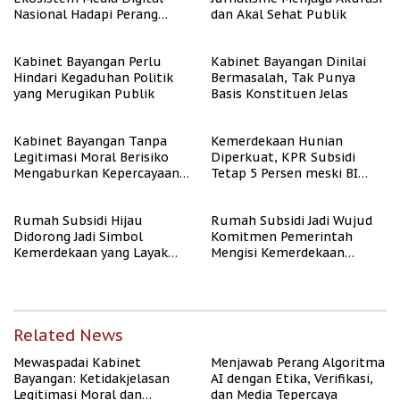
Nasional Hadapi Perang
dan Akal Sehat Publik
Algoritma AI
Kabinet Bayangan Perlu
Kabinet Bayangan Dinilai
Hindari Kegaduhan Politik
Bermasalah, Tak Punya
yang Merugikan Publik
Basis Konstituen Jelas
Kabinet Bayangan Tanpa
Kemerdekaan Hunian
Legitimasi Moral Berisiko
Diperkuat, KPR Subsidi
Mengaburkan Kepercayaan
Tetap 5 Persen meski BI
Publik
Rate Naik
Rumah Subsidi Hijau
Rumah Subsidi Jadi Wujud
Didorong Jadi Simbol
Komitmen Pemerintah
Kemerdekaan yang Layak
Mengisi Kemerdekaan
dan Asri
dengan Kesejahteraan
Related News
Mewaspadai Kabinet
Menjawab Perang Algoritma
Bayangan: Ketidakjelasan
AI dengan Etika, Verifikasi,
Legitimasi Moral dan
dan Media Tepercaya