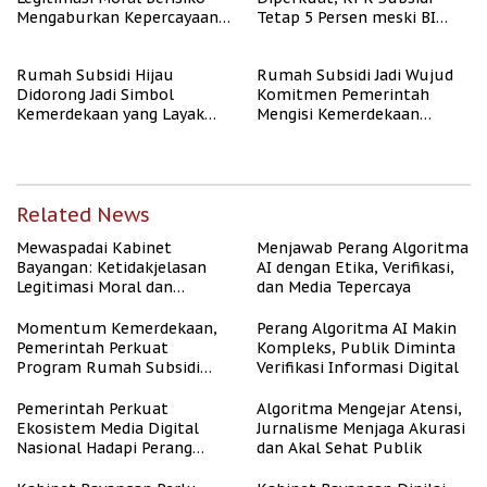
Mengaburkan Kepercayaan
Tetap 5 Persen meski BI
Publik
Rate Naik
Rumah Subsidi Hijau
Rumah Subsidi Jadi Wujud
Didorong Jadi Simbol
Komitmen Pemerintah
Kemerdekaan yang Layak
Mengisi Kemerdekaan
dan Asri
dengan Kesejahteraan
Related News
Mewaspadai Kabinet
Menjawab Perang Algoritma
Bayangan: Ketidakjelasan
AI dengan Etika, Verifikasi,
Legitimasi Moral dan
dan Media Tepercaya
Representasi
Momentum Kemerdekaan,
Perang Algoritma AI Makin
Pemerintah Perkuat
Kompleks, Publik Diminta
Program Rumah Subsidi
Verifikasi Informasi Digital
untuk Masyarakat
Berpenghasilan Rendah
Pemerintah Perkuat
Algoritma Mengejar Atensi,
Ekosistem Media Digital
Jurnalisme Menjaga Akurasi
Nasional Hadapi Perang
dan Akal Sehat Publik
Algoritma AI