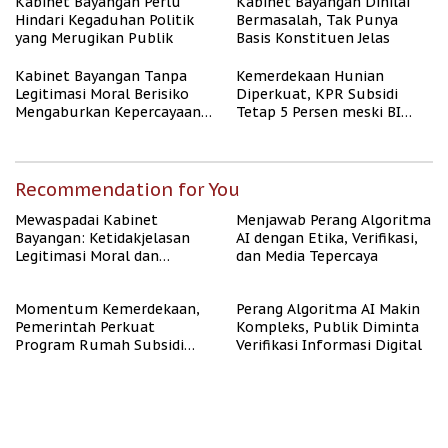
Kabinet Bayangan Perlu
Kabinet Bayangan Dinilai
Hindari Kegaduhan Politik
Bermasalah, Tak Punya
yang Merugikan Publik
Basis Konstituen Jelas
Kabinet Bayangan Tanpa
Kemerdekaan Hunian
Legitimasi Moral Berisiko
Diperkuat, KPR Subsidi
Mengaburkan Kepercayaan
Tetap 5 Persen meski BI
Publik
Rate Naik
Recommendation for You
Mewaspadai Kabinet
Menjawab Perang Algoritma
Bayangan: Ketidakjelasan
AI dengan Etika, Verifikasi,
Legitimasi Moral dan
dan Media Tepercaya
Representasi
Momentum Kemerdekaan,
Perang Algoritma AI Makin
Pemerintah Perkuat
Kompleks, Publik Diminta
Program Rumah Subsidi
Verifikasi Informasi Digital
untuk Masyarakat
Berpenghasilan Rendah