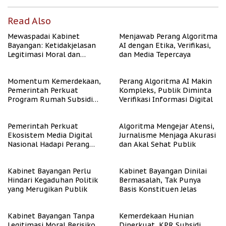
Read Also
Mewaspadai Kabinet
Menjawab Perang Algoritma
Bayangan: Ketidakjelasan
AI dengan Etika, Verifikasi,
Legitimasi Moral dan
dan Media Tepercaya
Representasi
Momentum Kemerdekaan,
Perang Algoritma AI Makin
Pemerintah Perkuat
Kompleks, Publik Diminta
Program Rumah Subsidi
Verifikasi Informasi Digital
untuk Masyarakat
Berpenghasilan Rendah
Pemerintah Perkuat
Algoritma Mengejar Atensi,
Ekosistem Media Digital
Jurnalisme Menjaga Akurasi
Nasional Hadapi Perang
dan Akal Sehat Publik
Algoritma AI
Kabinet Bayangan Perlu
Kabinet Bayangan Dinilai
Hindari Kegaduhan Politik
Bermasalah, Tak Punya
yang Merugikan Publik
Basis Konstituen Jelas
Kabinet Bayangan Tanpa
Kemerdekaan Hunian
Legitimasi Moral Berisiko
Diperkuat, KPR Subsidi