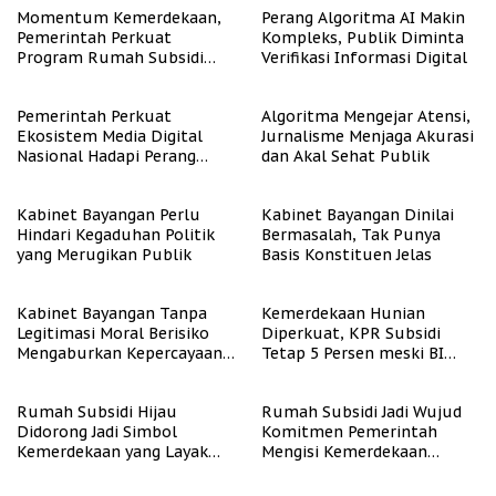
Momentum Kemerdekaan,
Perang Algoritma AI Makin
Pemerintah Perkuat
Kompleks, Publik Diminta
Program Rumah Subsidi
Verifikasi Informasi Digital
untuk Masyarakat
Berpenghasilan Rendah
Pemerintah Perkuat
Algoritma Mengejar Atensi,
Ekosistem Media Digital
Jurnalisme Menjaga Akurasi
Nasional Hadapi Perang
dan Akal Sehat Publik
Algoritma AI
Kabinet Bayangan Perlu
Kabinet Bayangan Dinilai
Hindari Kegaduhan Politik
Bermasalah, Tak Punya
yang Merugikan Publik
Basis Konstituen Jelas
Kabinet Bayangan Tanpa
Kemerdekaan Hunian
Legitimasi Moral Berisiko
Diperkuat, KPR Subsidi
Mengaburkan Kepercayaan
Tetap 5 Persen meski BI
Publik
Rate Naik
Rumah Subsidi Hijau
Rumah Subsidi Jadi Wujud
Didorong Jadi Simbol
Komitmen Pemerintah
Kemerdekaan yang Layak
Mengisi Kemerdekaan
dan Asri
dengan Kesejahteraan