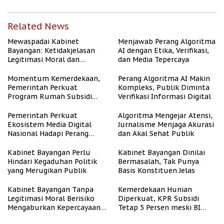
Related News
Mewaspadai Kabinet
Menjawab Perang Algoritma
Bayangan: Ketidakjelasan
AI dengan Etika, Verifikasi,
Legitimasi Moral dan
dan Media Tepercaya
Representasi
Momentum Kemerdekaan,
Perang Algoritma AI Makin
Pemerintah Perkuat
Kompleks, Publik Diminta
Program Rumah Subsidi
Verifikasi Informasi Digital
untuk Masyarakat
Berpenghasilan Rendah
Pemerintah Perkuat
Algoritma Mengejar Atensi,
Ekosistem Media Digital
Jurnalisme Menjaga Akurasi
Nasional Hadapi Perang
dan Akal Sehat Publik
Algoritma AI
Kabinet Bayangan Perlu
Kabinet Bayangan Dinilai
Hindari Kegaduhan Politik
Bermasalah, Tak Punya
yang Merugikan Publik
Basis Konstituen Jelas
Kabinet Bayangan Tanpa
Kemerdekaan Hunian
Legitimasi Moral Berisiko
Diperkuat, KPR Subsidi
Mengaburkan Kepercayaan
Tetap 5 Persen meski BI
Publik
Rate Naik