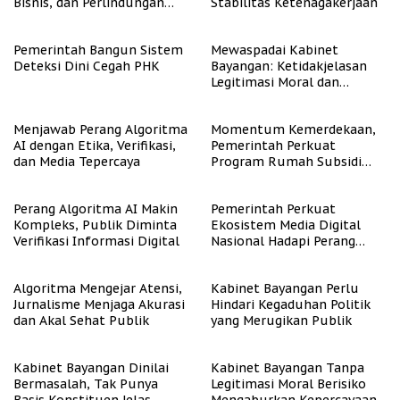
Bisnis, dan Perlindungan
Stabilitas Ketenagakerjaan
Tenaga Kerja
Pemerintah Bangun Sistem
Mewaspadai Kabinet
Deteksi Dini Cegah PHK
Bayangan: Ketidakjelasan
Legitimasi Moral dan
Representasi
Menjawab Perang Algoritma
Momentum Kemerdekaan,
AI dengan Etika, Verifikasi,
Pemerintah Perkuat
dan Media Tepercaya
Program Rumah Subsidi
untuk Masyarakat
Berpenghasilan Rendah
Perang Algoritma AI Makin
Pemerintah Perkuat
Kompleks, Publik Diminta
Ekosistem Media Digital
Verifikasi Informasi Digital
Nasional Hadapi Perang
Algoritma AI
Algoritma Mengejar Atensi,
Kabinet Bayangan Perlu
Jurnalisme Menjaga Akurasi
Hindari Kegaduhan Politik
dan Akal Sehat Publik
yang Merugikan Publik
Kabinet Bayangan Dinilai
Kabinet Bayangan Tanpa
Bermasalah, Tak Punya
Legitimasi Moral Berisiko