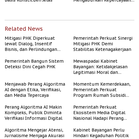
Basis Konstituen Jelas
Mengaburkan Kepercayaan
Publik
Related News
Mitigasi PHK Diperkuat
Pemerintah Perkuat Sinergi
lewat Dialog, Insentif
Mitigasi PHK Demi
Bisnis, dan Perlindungan
Stabilitas Ketenagakerjaan
Tenaga Kerja
Pemerintah Bangun Sistem
Mewaspadai Kabinet
Deteksi Dini Cegah PHK
Bayangan: Ketidakjelasan
Legitimasi Moral dan
Representasi
Menjawab Perang Algoritma
Momentum Kemerdekaan,
AI dengan Etika, Verifikasi,
Pemerintah Perkuat
dan Media Tepercaya
Program Rumah Subsidi
untuk Masyarakat
Berpenghasilan Rendah
Perang Algoritma AI Makin
Pemerintah Perkuat
Kompleks, Publik Diminta
Ekosistem Media Digital
Verifikasi Informasi Digital
Nasional Hadapi Perang
Algoritma AI
Algoritma Mengejar Atensi,
Kabinet Bayangan Perlu
Jurnalisme Menjaga Akurasi
Hindari Kegaduhan Politik