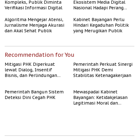
Kompleks, Publik Diminta
Ekosistem Media Digital
Verifikasi Informasi Digital
Nasional Hadapi Perang
Algoritma AI
Algoritma Mengejar Atensi,
Kabinet Bayangan Perlu
Jurnalisme Menjaga Akurasi
Hindari Kegaduhan Politik
dan Akal Sehat Publik
yang Merugikan Publik
Recommendation for You
Mitigasi PHK Diperkuat
Pemerintah Perkuat Sinergi
lewat Dialog, Insentif
Mitigasi PHK Demi
Bisnis, dan Perlindungan
Stabilitas Ketenagakerjaan
Tenaga Kerja
Pemerintah Bangun Sistem
Mewaspadai Kabinet
Deteksi Dini Cegah PHK
Bayangan: Ketidakjelasan
Legitimasi Moral dan
Representasi