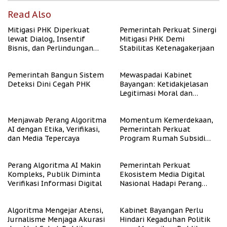
Read Also
Mitigasi PHK Diperkuat
Pemerintah Perkuat Sinergi
lewat Dialog, Insentif
Mitigasi PHK Demi
Bisnis, dan Perlindungan
Stabilitas Ketenagakerjaan
Tenaga Kerja
Pemerintah Bangun Sistem
Mewaspadai Kabinet
Deteksi Dini Cegah PHK
Bayangan: Ketidakjelasan
Legitimasi Moral dan
Representasi
Menjawab Perang Algoritma
Momentum Kemerdekaan,
AI dengan Etika, Verifikasi,
Pemerintah Perkuat
dan Media Tepercaya
Program Rumah Subsidi
untuk Masyarakat
Berpenghasilan Rendah
Perang Algoritma AI Makin
Pemerintah Perkuat
Kompleks, Publik Diminta
Ekosistem Media Digital
Verifikasi Informasi Digital
Nasional Hadapi Perang
Algoritma AI
Algoritma Mengejar Atensi,
Kabinet Bayangan Perlu
Jurnalisme Menjaga Akurasi
Hindari Kegaduhan Politik