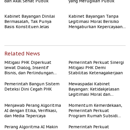
dan Akal Sehat Publik
yang Merugikan Publik
Kabinet Bayangan Dinilai
Kabinet Bayangan Tanpa
Bermasalah, Tak Punya
Legitimasi Moral Berisiko
Basis Konstituen Jelas
Mengaburkan Kepercayaan
Publik
Related News
Mitigasi PHK Diperkuat
Pemerintah Perkuat Sinergi
lewat Dialog, Insentif
Mitigasi PHK Demi
Bisnis, dan Perlindungan
Stabilitas Ketenagakerjaan
Tenaga Kerja
Pemerintah Bangun Sistem
Mewaspadai Kabinet
Deteksi Dini Cegah PHK
Bayangan: Ketidakjelasan
Legitimasi Moral dan
Representasi
Menjawab Perang Algoritma
Momentum Kemerdekaan,
AI dengan Etika, Verifikasi,
Pemerintah Perkuat
dan Media Tepercaya
Program Rumah Subsidi
untuk Masyarakat
Berpenghasilan Rendah
Perang Algoritma AI Makin
Pemerintah Perkuat