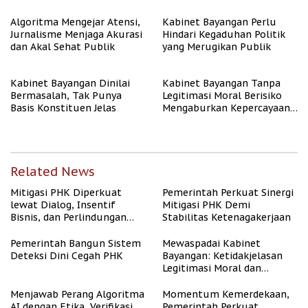
Algoritma Mengejar Atensi,
Kabinet Bayangan Perlu
Jurnalisme Menjaga Akurasi
Hindari Kegaduhan Politik
dan Akal Sehat Publik
yang Merugikan Publik
Kabinet Bayangan Dinilai
Kabinet Bayangan Tanpa
Bermasalah, Tak Punya
Legitimasi Moral Berisiko
Basis Konstituen Jelas
Mengaburkan Kepercayaan
Publik
Related News
Mitigasi PHK Diperkuat
Pemerintah Perkuat Sinergi
lewat Dialog, Insentif
Mitigasi PHK Demi
Bisnis, dan Perlindungan
Stabilitas Ketenagakerjaan
Tenaga Kerja
Pemerintah Bangun Sistem
Mewaspadai Kabinet
Deteksi Dini Cegah PHK
Bayangan: Ketidakjelasan
Legitimasi Moral dan
Representasi
Menjawab Perang Algoritma
Momentum Kemerdekaan,
AI dengan Etika, Verifikasi,
Pemerintah Perkuat