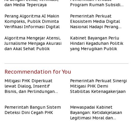
dan Media Tepercaya
Program Rumah Subsidi
untuk Masyarakat
Berpenghasilan Rendah
Perang Algoritma AI Makin
Pemerintah Perkuat
Kompleks, Publik Diminta
Ekosistem Media Digital
Verifikasi Informasi Digital
Nasional Hadapi Perang
Algoritma AI
Algoritma Mengejar Atensi,
Kabinet Bayangan Perlu
Jurnalisme Menjaga Akurasi
Hindari Kegaduhan Politik
dan Akal Sehat Publik
yang Merugikan Publik
Recommendation for You
Mitigasi PHK Diperkuat
Pemerintah Perkuat Sinergi
lewat Dialog, Insentif
Mitigasi PHK Demi
Bisnis, dan Perlindungan
Stabilitas Ketenagakerjaan
Tenaga Kerja
Pemerintah Bangun Sistem
Mewaspadai Kabinet
Deteksi Dini Cegah PHK
Bayangan: Ketidakjelasan
Legitimasi Moral dan
Representasi