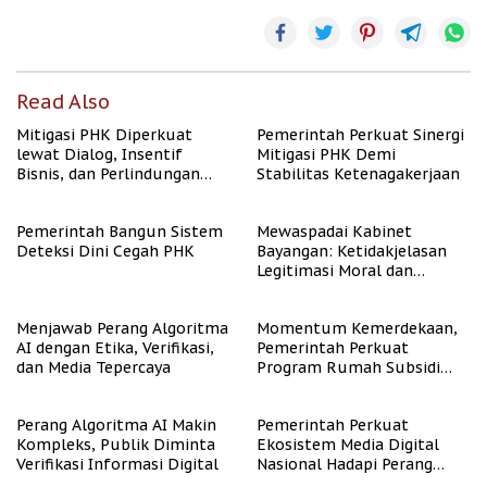
Read Also
Mitigasi PHK Diperkuat
Pemerintah Perkuat Sinergi
lewat Dialog, Insentif
Mitigasi PHK Demi
Bisnis, dan Perlindungan
Stabilitas Ketenagakerjaan
Tenaga Kerja
Pemerintah Bangun Sistem
Mewaspadai Kabinet
Deteksi Dini Cegah PHK
Bayangan: Ketidakjelasan
Legitimasi Moral dan
Representasi
Menjawab Perang Algoritma
Momentum Kemerdekaan,
AI dengan Etika, Verifikasi,
Pemerintah Perkuat
dan Media Tepercaya
Program Rumah Subsidi
untuk Masyarakat
Berpenghasilan Rendah
Perang Algoritma AI Makin
Pemerintah Perkuat
Kompleks, Publik Diminta
Ekosistem Media Digital
Verifikasi Informasi Digital
Nasional Hadapi Perang
Algoritma AI