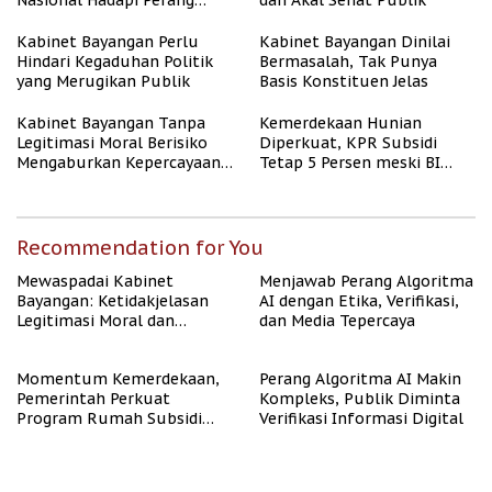
Nasional Hadapi Perang
dan Akal Sehat Publik
Algoritma AI
Kabinet Bayangan Perlu
Kabinet Bayangan Dinilai
Hindari Kegaduhan Politik
Bermasalah, Tak Punya
yang Merugikan Publik
Basis Konstituen Jelas
Kabinet Bayangan Tanpa
Kemerdekaan Hunian
Legitimasi Moral Berisiko
Diperkuat, KPR Subsidi
Mengaburkan Kepercayaan
Tetap 5 Persen meski BI
Publik
Rate Naik
Recommendation for You
Mewaspadai Kabinet
Menjawab Perang Algoritma
Bayangan: Ketidakjelasan
AI dengan Etika, Verifikasi,
Legitimasi Moral dan
dan Media Tepercaya
Representasi
Momentum Kemerdekaan,
Perang Algoritma AI Makin
Pemerintah Perkuat
Kompleks, Publik Diminta
Program Rumah Subsidi
Verifikasi Informasi Digital
untuk Masyarakat
Berpenghasilan Rendah