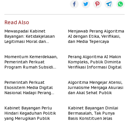
Read Also
Mewaspadai Kabinet
Menjawab Perang Algoritma
Bayangan: Ketidakjelasan
AI dengan Etika, Verifikasi,
Legitimasi Moral dan
dan Media Tepercaya
Representasi
Momentum Kemerdekaan,
Perang Algoritma AI Makin
Pemerintah Perkuat
Kompleks, Publik Diminta
Program Rumah Subsidi
Verifikasi Informasi Digital
untuk Masyarakat
Berpenghasilan Rendah
Pemerintah Perkuat
Algoritma Mengejar Atensi,
Ekosistem Media Digital
Jurnalisme Menjaga Akurasi
Nasional Hadapi Perang
dan Akal Sehat Publik
Algoritma AI
Kabinet Bayangan Perlu
Kabinet Bayangan Dinilai
Hindari Kegaduhan Politik
Bermasalah, Tak Punya
yang Merugikan Publik
Basis Konstituen Jelas