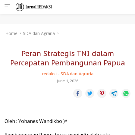
Skip
Home
SDA dan Agraria
to
content
Peran Strategis TNI dalam
Percepatan Pembangunan Papua
redaksi
-
SDA dan Agraria
June 1, 2026
Oleh : Yohanes Wandikbo )*
Pembangunan Papua terus menjadi salah satu