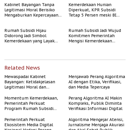
Kabinet Bayangan Tanpa
Kemerdekaan Hunian
Legitimasi Moral Berisiko
Diperkuat, KPR Subsidi
Mengaburkan Kepercayaan
Tetap 5 Persen meski BI
Publik
Rate Naik
Rumah Subsidi Hijau
Rumah Subsidi Jadi Wujud
Didorong Jadi Simbol
Komitmen Pemerintah
Kemerdekaan yang Layak
Mengisi Kemerdekaan
dan Asri
dengan Kesejahteraan
Related News
Mewaspadai Kabinet
Menjawab Perang Algoritma
Bayangan: Ketidakjelasan
AI dengan Etika, Verifikasi,
Legitimasi Moral dan
dan Media Tepercaya
Representasi
Momentum Kemerdekaan,
Perang Algoritma AI Makin
Pemerintah Perkuat
Kompleks, Publik Diminta
Program Rumah Subsidi
Verifikasi Informasi Digital
untuk Masyarakat
Berpenghasilan Rendah
Pemerintah Perkuat
Algoritma Mengejar Atensi,
Ekosistem Media Digital
Jurnalisme Menjaga Akurasi