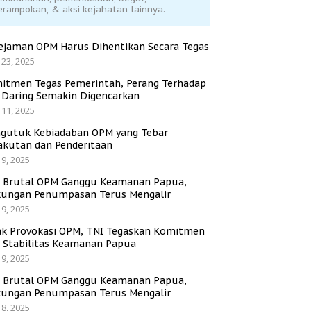
erampokan, & aksi kejahatan lainnya.
ejaman OPM Harus Dihentikan Secara Tegas
 23, 2025
itmen Tegas Pemerintah, Perang Terhadap
i Daring Semakin Digencarkan
 11, 2025
gutuk Kebiadaban OPM yang Tebar
akutan dan Penderitaan
 9, 2025
i Brutal OPM Ganggu Keamanan Papua,
ungan Penumpasan Terus Mengalir
 9, 2025
ak Provokasi OPM, TNI Tegaskan Komitmen
a Stabilitas Keamanan Papua
 9, 2025
i Brutal OPM Ganggu Keamanan Papua,
ungan Penumpasan Terus Mengalir
 8, 2025