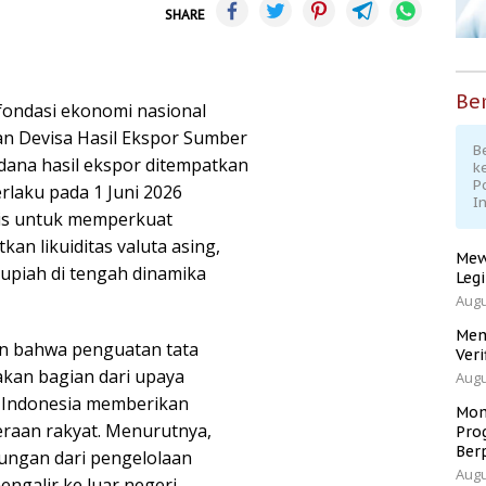
SHARE
Ber
fondasi ekonomi nasional
an Devisa Hasil Ekspor Sumber
Be
ana hasil ekspor ditempatkan
k
P
erlaku pada 1 Juni 2026
I
egis untuk memperkuat
an likuiditas valuta asing,
Mew
 rupiah di tengah dinamika
Leg
Augu
Men
n bahwa penguatan tata
Veri
kan bagian dari upaya
Augu
 Indonesia memberikan
Mom
eraan rakyat. Menurutnya,
Pro
Ber
ungan dari pengelolaan
Augu
ngalir ke luar negeri