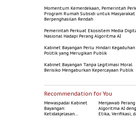
Momentum Kemerdekaan, Pemerintah Per
Program Rumah Subsidi untuk Masyarakat
Berpenghasilan Rendah
Pemerintah Perkuat Ekosistem Media Digit
Nasional Hadapi Perang Algoritma AI
Kabinet Bayangan Perlu Hindari Kegaduhan
Politik yang Merugikan Publik
Kabinet Bayangan Tanpa Legitimasi Moral
Berisiko Mengaburkan Kepercayaan Publik
Recommendation for You
Mewaspadai Kabinet
Menjawab Perang
Bayangan:
Algoritma AI den
Ketidakjelasan
Etika, Verifikasi, 
Legitimasi Moral dan
Media Tepercaya
Representasi