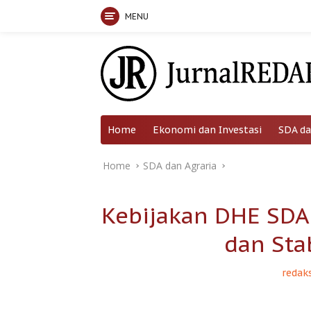
MENU
Skip
to
content
Home
Ekonomi dan Investasi
SDA da
Home
SDA dan Agraria
Kebijakan DHE SDA
dan Sta
redaks