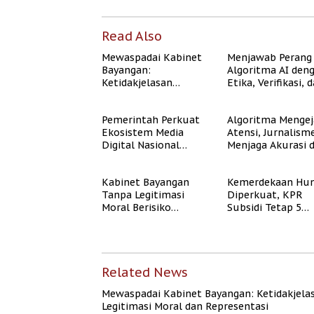
Read Also
Mewaspadai Kabinet
Menjawab Perang
Bayangan:
Algoritma AI den
Ketidakjelasan
Etika, Verifikasi, 
Legitimasi Moral dan
Media Tepercaya
Representasi
Pemerintah Perkuat
Algoritma Mengej
Ekosistem Media
Atensi, Jurnalism
Digital Nasional
Menjaga Akurasi 
Hadapi Perang
Akal Sehat Publik
Algoritma AI
Kabinet Bayangan
Kemerdekaan Hun
Tanpa Legitimasi
Diperkuat, KPR
Moral Berisiko
Subsidi Tetap 5
Mengaburkan
Persen meski BI 
Kepercayaan Publik
Naik
Related News
Mewaspadai Kabinet Bayangan: Ketidakjela
Legitimasi Moral dan Representasi