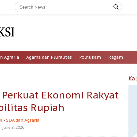
n Agraria
Agama dan Pluralitas
Polhukam
Ragam
Ka
 Perkuat Ekonomi Rakyat
bilitas Rupiah
i
-
SDA dan Agraria
June 3, 2026