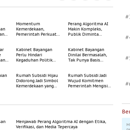
#
Momentum
Perang Algoritma AI
gan
Kemerdekaan,
Makin Kompleks,
dan
Pemerintah Perkuat
Publik Diminta
#
Program Rumah
Verifikasi Informasi
Subsidi untuk
Digital
ar
Kabinet Bayangan
Kabinet Bayangan
Masyarakat
e
Perlu Hindari
Dinilai Bermasalah,
Berpenghasilan
#
dan
Kegaduhan Politik
Tak Punya Basis
Rendah
yang Merugikan
Konstituen Jelas
Publik
ian
Rumah Subsidi Hijau
Rumah Subsidi Jadi
Didorong Jadi Simbol
Wujud Komitmen
#
Kemerdekaan yang
Pemerintah Mengisi
Rate
Layak dan Asri
Kemerdekaan dengan
Kesejahteraan
Ber
san
Menjawab Perang Algoritma AI dengan Etika,
M
Verifikasi, dan Media Tepercaya
p