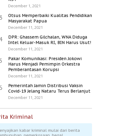
December 1, 2021
Otsus Memperbaiki Kualitas Pendidikan
3
Masyarakat Papua
December 11, 2021
DPR: Ghassem Gilchalan, WNA Diduga
4
Intel Keluar-Masuk RI, BIN Harus Usut!
December 11, 2021
Pakar Komunikasi: Presiden Jokowi
5
Harus Menjadi Pemimpin Orkestra
Pemberantasan Korupsi
December 11, 2021
Pemerintah Jamin Distribusi Vaksin
6
Covid-19 Jelang Nataru Terus Berlanjut
December 11, 2021
ita Kriminal
enyajikan kabar kriminal mulai dari berita
embunuhan, pemerkosaan, begal,