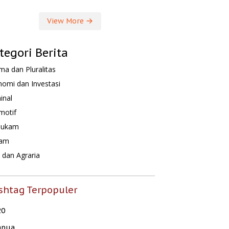
View More
tegori Berita
a dan Pluralitas
omi dan Investasi
inal
motif
hukam
am
dan Agraria
shtag Terpopuler
20
apua