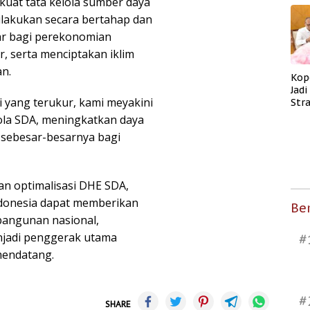
uat tata kelola sumber daya
ilakukan secara bertahap dan
ar bagi perekonomian
, serta menciptakan iklim
an.
Kop
Jad
i yang terukur, kami meyakini
Str
Men
lola SDA, meningkatkan daya
Kes
 sebesar-besarnya bagi
an optimalisasi DHE SDA,
donesia dapat memberikan
Ber
bangunan nasional,
enjadi penggerak utama
#
mendatang.
#
SHARE