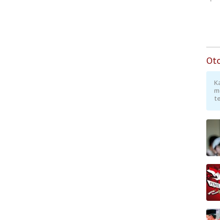
Rendah
Ot
K
m
te