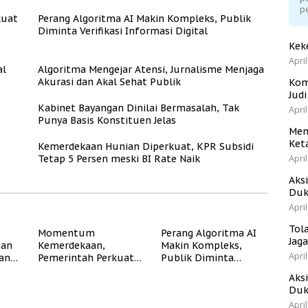
p
kuat
Perang Algoritma AI Makin Kompleks, Publik
Diminta Verifikasi Informasi Digital
Kek
April
al
Algoritma Mengejar Atensi, Jurnalisme Menjaga
Akurasi dan Akal Sehat Publik
Kom
Jud
Kabinet Bayangan Dinilai Bermasalah, Tak
April
Punya Basis Konstituen Jelas
Men
Ket
Kemerdekaan Hunian Diperkuat, KPR Subsidi
April
Tetap 5 Persen meski BI Rate Naik
Aks
Duk
April
Tol
Momentum
Perang Algoritma AI
Jag
gan
Kemerdekaan,
Makin Kompleks,
April
dan
Pemerintah Perkuat
Publik Diminta
Program Rumah
Verifikasi Informasi
Aks
Subsidi untuk
Digital
Duk
Masyarakat
April
Berpenghasilan