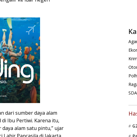
Ka
Agam
Ekon
Krim
Oto
Pol
Rag
SDA 
an dari sumber daya alam
Ha
di Ibu Pertiwi. Karena itu,
G
aya alam satu pintu,” ujar
Lahir Pancasila di Jakarta.
P