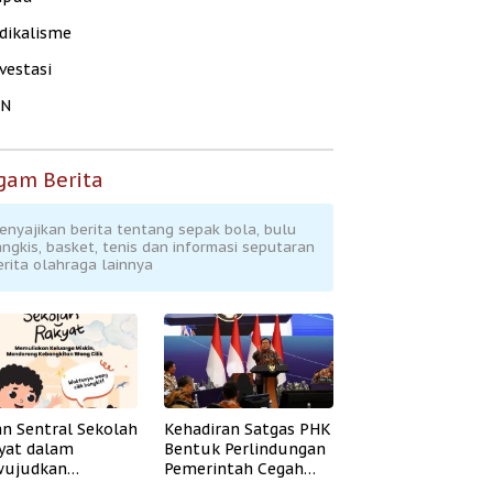
dikalisme
vestasi
KN
gam Berita
enyajikan berita tentang sepak bola, bulu
angkis, basket, tenis dan informasi seputaran
erita olahraga lainnya
an Sentral Sekolah
Kehadiran Satgas PHK
yat dalam
Bentuk Perlindungan
ujudkan
Pemerintah Cegah
idikan Inklusif
Badai PHK