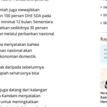
ra
intah juga mewajibkan
In
an 100 persen DHE SDA pada
 minimal 12 bulan. Sementara
I
atkan sedikitnya 30 persen
an melalui perbankan nasional.
Ra
wa menyatakan bahwa
kan nasional akan
M
t
ekonomian domestik.
b
yak daripada sebelumnya.
upiah seharusnya bisa
juga datang dari kalangan
Per
ta Kamdani menyatakan
Rak
 untuk meningkatkan
Mew
Pend