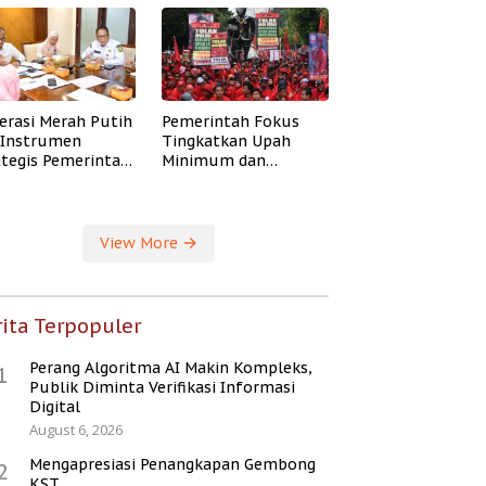
erasi Merah Putih
Pemerintah Fokus
i Instrumen
Tingkatkan Upah
ategis Pemerintah
Minimum dan
ingkatkan
Jaminan Sosial Buruh
ejahteraan Desa
View More
ita Terpopuler
Perang Algoritma AI Makin Kompleks,
1
Publik Diminta Verifikasi Informasi
Digital
August 6, 2026
Mengapresiasi Penangkapan Gembong
2
KST