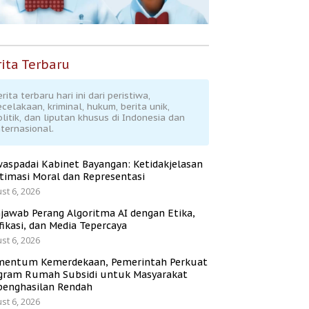
ita Terbaru
rita terbaru hari ini dari peristiwa,
ecelakaan, kriminal, hukum, berita unik,
olitik, dan liputan khusus di Indonesia dan
nternasional.
aspadai Kabinet Bayangan: Ketidakjelasan
itimasi Moral dan Representasi
st 6, 2026
jawab Perang Algoritma AI dengan Etika,
fikasi, dan Media Tepercaya
st 6, 2026
entum Kemerdekaan, Pemerintah Perkuat
gram Rumah Subsidi untuk Masyarakat
penghasilan Rendah
st 6, 2026