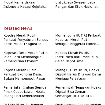
Modal Kemerdekaan
untuk Jaga Swasembada
Indonesia Hadapi Gejolak
Pangan dan Stok Nasional
Global
Related News
Kopdes Merah Putih
Momentum HUT RI Perkuat
Perkuat Penyaluran Bansos
Koperasi Merah Putih
Beras Mulai 17 Agustus
sebagai Penggerak Ekonomi
2026
Desa
Koperasi Desa Merah Putih,
Kopdes Merah Putih,
Jalan Baru Membangun
Instrumen Baru Menutup
Kemandirian Ekonomi
Celah Nepotisme
Papua
Penyaluran Bansos
Kopdes Merah Putih
Jelang HUT ke-81 RI, Hoaks
Perkuat Ekonomi Desa,
Digital Harus Dilawan Demi
Bukan Memonopoli Pasar
Menjaga Persatuan
Pemerintah Imbau Semua
Pemerintah Tegaskan Hoaks
Pihak Cepat Lawan Hoaks
Digital Bisa Cemari
Jelang Hari Kemerdekaan
Semangat HUT ke-81 RI
Di Usia RI ke-81, Pangan
Swasembada Pangan adalah