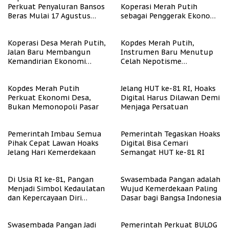
Perkuat Penyaluran Bansos
Koperasi Merah Putih
Beras Mulai 17 Agustus
sebagai Penggerak Ekonomi
2026
Desa
Koperasi Desa Merah Putih,
Kopdes Merah Putih,
Jalan Baru Membangun
Instrumen Baru Menutup
Kemandirian Ekonomi
Celah Nepotisme
Papua
Penyaluran Bansos
Kopdes Merah Putih
Jelang HUT ke-81 RI, Hoaks
Perkuat Ekonomi Desa,
Digital Harus Dilawan Demi
Bukan Memonopoli Pasar
Menjaga Persatuan
Pemerintah Imbau Semua
Pemerintah Tegaskan Hoaks
Pihak Cepat Lawan Hoaks
Digital Bisa Cemari
Jelang Hari Kemerdekaan
Semangat HUT ke-81 RI
Di Usia RI ke-81, Pangan
Swasembada Pangan adalah
Menjadi Simbol Kedaulatan
Wujud Kemerdekaan Paling
dan Kepercayaan Diri
Dasar bagi Bangsa Indonesia
Nasional
Swasembada Pangan Jadi
Pemerintah Perkuat BULOG