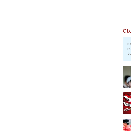
Legitimasi Moral dan
Representasi
Ot
K
m
te