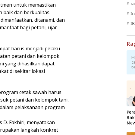
ra
omitmen untuk memastikan
 baik dan berkualitas.
In
 dimanfaatkan, ditanami, dan
I
nfaat bagi petani, ujar
Ra
pat harus menjadi pelaku
batan petani dan kelompok
M
t
mi yang dihasilkan dapat
b
at di sekitar lokasi
program cetak sawah harus
suk petani dan kelompok tani,
n dalam pelaksanaan program
Per
Rak
 D. Fakhiri, menyatakan
Mew
Pend
rupakan langkah konkret