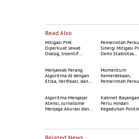
Read Also
Mitigasi PHK
Pemerintah Perk
Diperkuat lewat
Sinergi Mitigasi 
Dialog, Insentif
Demi Stabilitas
Bisnis, dan
Ketenagakerjaan
Perlindungan Tenaga
Menjawab Perang
Momentum
Kerja
Algoritma AI dengan
Kemerdekaan,
Etika, Verifikasi, dan
Pemerintah Perk
Media Tepercaya
Program Rumah
Subsidi untuk
Algoritma Mengejar
Kabinet Bayanga
Masyarakat
Atensi, Jurnalisme
Perlu Hindari
Berpenghasilan
Menjaga Akurasi dan
Kegaduhan Politi
Rendah
Akal Sehat Publik
yang Merugikan
Publik
Related News