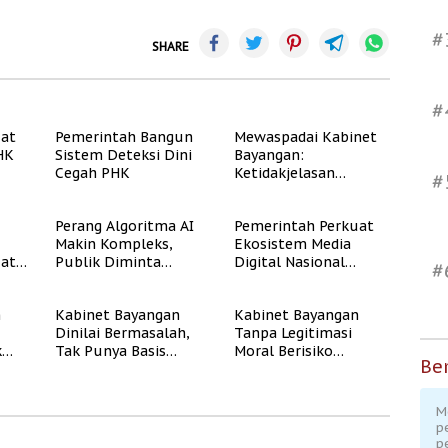
#
SHARE
#
uat
Pemerintah Bangun
Mewaspadai Kabinet
PHK
Sistem Deteksi Dini
Bayangan:
Cegah PHK
Ketidakjelasan
#
Legitimasi Moral dan
Representasi
Perang Algoritma AI
Pemerintah Perkuat
Makin Kompleks,
Ekosistem Media
uat
Publik Diminta
Digital Nasional
#
Verifikasi Informasi
Hadapi Perang
Digital
Algoritma AI
n
Kabinet Bayangan
Kabinet Bayangan
Dinilai Bermasalah,
Tanpa Legitimasi
k
Tak Punya Basis
Moral Berisiko
Ber
Konstituen Jelas
Mengaburkan
Kepercayaan Publik
M
p
p