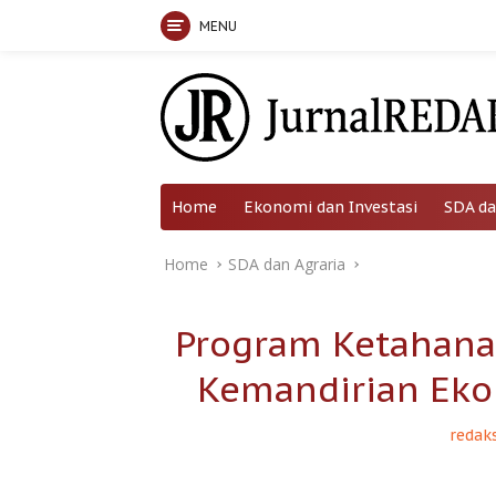
MENU
Skip
to
content
Home
Ekonomi dan Investasi
SDA da
Home
SDA dan Agraria
Program Ketahana
Kemandirian Eko
redaks