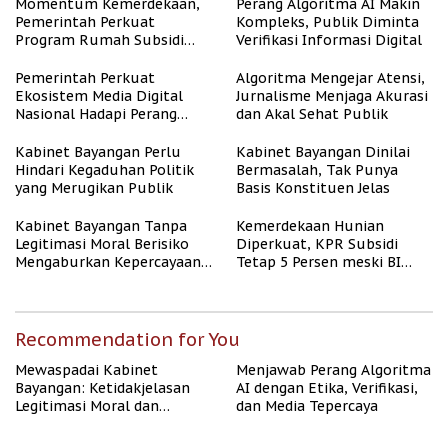
Momentum Kemerdekaan,
Perang Algoritma AI Makin
Pemerintah Perkuat
Kompleks, Publik Diminta
Program Rumah Subsidi
Verifikasi Informasi Digital
untuk Masyarakat
Berpenghasilan Rendah
Pemerintah Perkuat
Algoritma Mengejar Atensi,
Ekosistem Media Digital
Jurnalisme Menjaga Akurasi
Nasional Hadapi Perang
dan Akal Sehat Publik
Algoritma AI
Kabinet Bayangan Perlu
Kabinet Bayangan Dinilai
Hindari Kegaduhan Politik
Bermasalah, Tak Punya
yang Merugikan Publik
Basis Konstituen Jelas
Kabinet Bayangan Tanpa
Kemerdekaan Hunian
Legitimasi Moral Berisiko
Diperkuat, KPR Subsidi
Mengaburkan Kepercayaan
Tetap 5 Persen meski BI
Publik
Rate Naik
Recommendation for You
Mewaspadai Kabinet
Menjawab Perang Algoritma
Bayangan: Ketidakjelasan
AI dengan Etika, Verifikasi,
Legitimasi Moral dan
dan Media Tepercaya
Representasi