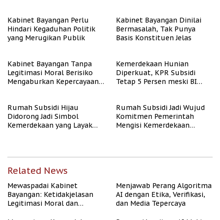
Algoritma AI
Kabinet Bayangan Perlu
Kabinet Bayangan Dinilai
Hindari Kegaduhan Politik
Bermasalah, Tak Punya
yang Merugikan Publik
Basis Konstituen Jelas
Kabinet Bayangan Tanpa
Kemerdekaan Hunian
Legitimasi Moral Berisiko
Diperkuat, KPR Subsidi
Mengaburkan Kepercayaan
Tetap 5 Persen meski BI
Publik
Rate Naik
Rumah Subsidi Hijau
Rumah Subsidi Jadi Wujud
Didorong Jadi Simbol
Komitmen Pemerintah
Kemerdekaan yang Layak
Mengisi Kemerdekaan
dan Asri
dengan Kesejahteraan
Related News
Mewaspadai Kabinet
Menjawab Perang Algoritma
Bayangan: Ketidakjelasan
AI dengan Etika, Verifikasi,
Legitimasi Moral dan
dan Media Tepercaya
Representasi