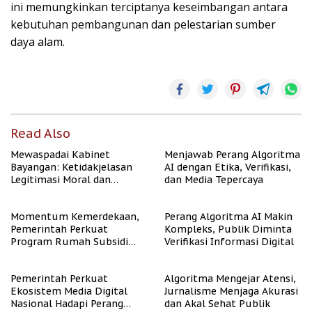
ini memungkinkan terciptanya keseimbangan antara
kebutuhan pembangunan dan pelestarian sumber
daya alam.
Read Also
Mewaspadai Kabinet
Menjawab Perang Algoritma
Bayangan: Ketidakjelasan
AI dengan Etika, Verifikasi,
Legitimasi Moral dan
dan Media Tepercaya
Representasi
Momentum Kemerdekaan,
Perang Algoritma AI Makin
Pemerintah Perkuat
Kompleks, Publik Diminta
Program Rumah Subsidi
Verifikasi Informasi Digital
untuk Masyarakat
Berpenghasilan Rendah
Pemerintah Perkuat
Algoritma Mengejar Atensi,
Ekosistem Media Digital
Jurnalisme Menjaga Akurasi
Nasional Hadapi Perang
dan Akal Sehat Publik