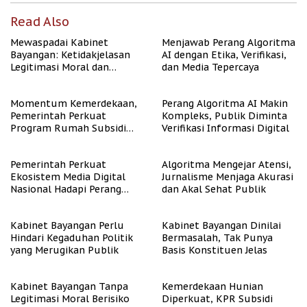
Read Also
Mewaspadai Kabinet
Menjawab Perang Algoritma
Bayangan: Ketidakjelasan
AI dengan Etika, Verifikasi,
Legitimasi Moral dan
dan Media Tepercaya
Representasi
Momentum Kemerdekaan,
Perang Algoritma AI Makin
Pemerintah Perkuat
Kompleks, Publik Diminta
Program Rumah Subsidi
Verifikasi Informasi Digital
untuk Masyarakat
Berpenghasilan Rendah
Pemerintah Perkuat
Algoritma Mengejar Atensi,
Ekosistem Media Digital
Jurnalisme Menjaga Akurasi
Nasional Hadapi Perang
dan Akal Sehat Publik
Algoritma AI
Kabinet Bayangan Perlu
Kabinet Bayangan Dinilai
Hindari Kegaduhan Politik
Bermasalah, Tak Punya
yang Merugikan Publik
Basis Konstituen Jelas
Kabinet Bayangan Tanpa
Kemerdekaan Hunian
Legitimasi Moral Berisiko
Diperkuat, KPR Subsidi