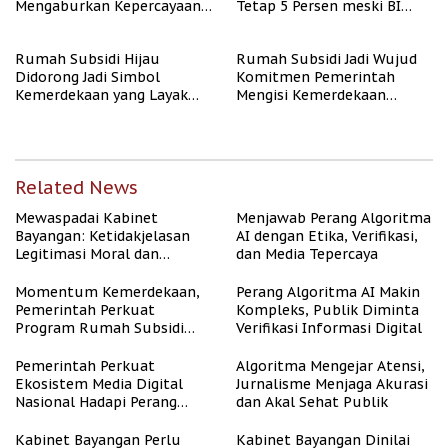
Mengaburkan Kepercayaan
Tetap 5 Persen meski BI
Publik
Rate Naik
Rumah Subsidi Hijau
Rumah Subsidi Jadi Wujud
Didorong Jadi Simbol
Komitmen Pemerintah
Kemerdekaan yang Layak
Mengisi Kemerdekaan
dan Asri
dengan Kesejahteraan
Related News
Mewaspadai Kabinet
Menjawab Perang Algoritma
Bayangan: Ketidakjelasan
AI dengan Etika, Verifikasi,
Legitimasi Moral dan
dan Media Tepercaya
Representasi
Momentum Kemerdekaan,
Perang Algoritma AI Makin
Pemerintah Perkuat
Kompleks, Publik Diminta
Program Rumah Subsidi
Verifikasi Informasi Digital
untuk Masyarakat
Berpenghasilan Rendah
Pemerintah Perkuat
Algoritma Mengejar Atensi,
Ekosistem Media Digital
Jurnalisme Menjaga Akurasi
Nasional Hadapi Perang
dan Akal Sehat Publik
Algoritma AI
Kabinet Bayangan Perlu
Kabinet Bayangan Dinilai