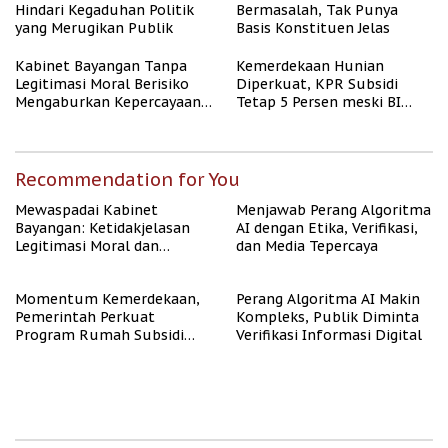
Hindari Kegaduhan Politik
Bermasalah, Tak Punya
yang Merugikan Publik
Basis Konstituen Jelas
Kabinet Bayangan Tanpa
Kemerdekaan Hunian
Legitimasi Moral Berisiko
Diperkuat, KPR Subsidi
Mengaburkan Kepercayaan
Tetap 5 Persen meski BI
Publik
Rate Naik
Recommendation for You
Mewaspadai Kabinet
Menjawab Perang Algoritma
Bayangan: Ketidakjelasan
AI dengan Etika, Verifikasi,
Legitimasi Moral dan
dan Media Tepercaya
Representasi
Momentum Kemerdekaan,
Perang Algoritma AI Makin
Pemerintah Perkuat
Kompleks, Publik Diminta
Program Rumah Subsidi
Verifikasi Informasi Digital
untuk Masyarakat
Berpenghasilan Rendah