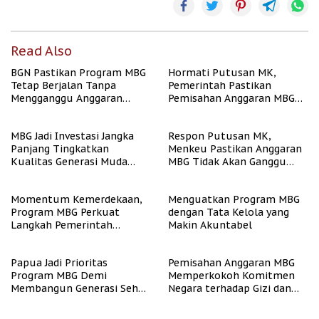
Read Also
BGN Pastikan Program MBG
Hormati Putusan MK,
Tetap Berjalan Tanpa
Pemerintah Pastikan
Mengganggu Anggaran
Pemisahan Anggaran MBG
Pendidikan
Berjalan Terukur
MBG Jadi Investasi Jangka
Respon Putusan MK,
Panjang Tingkatkan
Menkeu Pastikan Anggaran
Kualitas Generasi Muda
MBG Tidak Akan Ganggu
Indonesia
APBN
Momentum Kemerdekaan,
Menguatkan Program MBG
Program MBG Perkuat
dengan Tata Kelola yang
Langkah Pemerintah
Makin Akuntabel
Perangi Stunting
Papua Jadi Prioritas
Pemisahan Anggaran MBG
Program MBG Demi
Memperkokoh Komitmen
Membangun Generasi Sehat
Negara terhadap Gizi dan
dan Bebas Stunting
Pendidikan