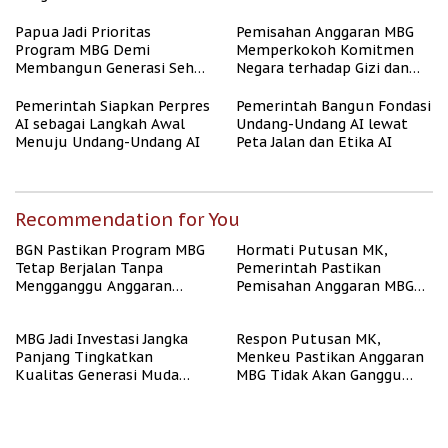
Perangi Stunting
Papua Jadi Prioritas
Pemisahan Anggaran MBG
Program MBG Demi
Memperkokoh Komitmen
Membangun Generasi Sehat
Negara terhadap Gizi dan
dan Bebas Stunting
Pendidikan
Pemerintah Siapkan Perpres
Pemerintah Bangun Fondasi
AI sebagai Langkah Awal
Undang-Undang AI lewat
Menuju Undang-Undang AI
Peta Jalan dan Etika AI
Recommendation for You
BGN Pastikan Program MBG
Hormati Putusan MK,
Tetap Berjalan Tanpa
Pemerintah Pastikan
Mengganggu Anggaran
Pemisahan Anggaran MBG
Pendidikan
Berjalan Terukur
MBG Jadi Investasi Jangka
Respon Putusan MK,
Panjang Tingkatkan
Menkeu Pastikan Anggaran
Kualitas Generasi Muda
MBG Tidak Akan Ganggu
Indonesia
APBN