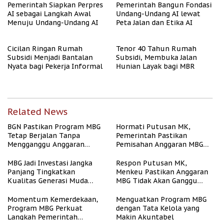
Pemerintah Siapkan Perpres
Pemerintah Bangun Fondasi
AI sebagai Langkah Awal
Undang-Undang AI lewat
Menuju Undang-Undang AI
Peta Jalan dan Etika AI
Cicilan Ringan Rumah
Tenor 40 Tahun Rumah
Subsidi Menjadi Bantalan
Subsidi, Membuka Jalan
Nyata bagi Pekerja Informal
Hunian Layak bagi MBR
Related News
BGN Pastikan Program MBG
Hormati Putusan MK,
Tetap Berjalan Tanpa
Pemerintah Pastikan
Mengganggu Anggaran
Pemisahan Anggaran MBG
Pendidikan
Berjalan Terukur
MBG Jadi Investasi Jangka
Respon Putusan MK,
Panjang Tingkatkan
Menkeu Pastikan Anggaran
Kualitas Generasi Muda
MBG Tidak Akan Ganggu
Indonesia
APBN
Momentum Kemerdekaan,
Menguatkan Program MBG
Program MBG Perkuat
dengan Tata Kelola yang
Langkah Pemerintah
Makin Akuntabel