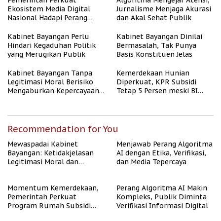
Pemerintah Perkuat
Algoritma Mengejar Atensi,
Ekosistem Media Digital
Jurnalisme Menjaga Akurasi
Nasional Hadapi Perang
dan Akal Sehat Publik
Algoritma AI
Kabinet Bayangan Perlu
Kabinet Bayangan Dinilai
Hindari Kegaduhan Politik
Bermasalah, Tak Punya
yang Merugikan Publik
Basis Konstituen Jelas
Kabinet Bayangan Tanpa
Kemerdekaan Hunian
Legitimasi Moral Berisiko
Diperkuat, KPR Subsidi
Mengaburkan Kepercayaan
Tetap 5 Persen meski BI
Publik
Rate Naik
Recommendation for You
Mewaspadai Kabinet
Menjawab Perang Algoritma
Bayangan: Ketidakjelasan
AI dengan Etika, Verifikasi,
Legitimasi Moral dan
dan Media Tepercaya
Representasi
Momentum Kemerdekaan,
Perang Algoritma AI Makin
Pemerintah Perkuat
Kompleks, Publik Diminta
Program Rumah Subsidi
Verifikasi Informasi Digital
untuk Masyarakat