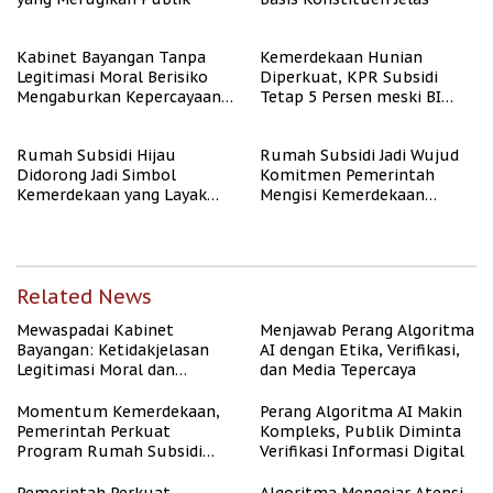
Kabinet Bayangan Tanpa
Kemerdekaan Hunian
Legitimasi Moral Berisiko
Diperkuat, KPR Subsidi
Mengaburkan Kepercayaan
Tetap 5 Persen meski BI
Publik
Rate Naik
Rumah Subsidi Hijau
Rumah Subsidi Jadi Wujud
Didorong Jadi Simbol
Komitmen Pemerintah
Kemerdekaan yang Layak
Mengisi Kemerdekaan
dan Asri
dengan Kesejahteraan
Related News
Mewaspadai Kabinet
Menjawab Perang Algoritma
Bayangan: Ketidakjelasan
AI dengan Etika, Verifikasi,
Legitimasi Moral dan
dan Media Tepercaya
Representasi
Momentum Kemerdekaan,
Perang Algoritma AI Makin
Pemerintah Perkuat
Kompleks, Publik Diminta
Program Rumah Subsidi
Verifikasi Informasi Digital
untuk Masyarakat
Berpenghasilan Rendah