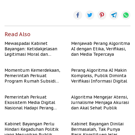
Read Also
Mewaspadai Kabinet
Menjawab Perang Algoritma
Bayangan: Ketidakjelasan
AI dengan Etika, Verifikasi,
Legitimasi Moral dan
dan Media Tepercaya
Representasi
Momentum Kemerdekaan,
Perang Algoritma AI Makin
Pemerintah Perkuat
Kompleks, Publik Diminta
Program Rumah Subsidi
Verifikasi Informasi Digital
untuk Masyarakat
Berpenghasilan Rendah
Pemerintah Perkuat
Algoritma Mengejar Atensi,
Ekosistem Media Digital
Jurnalisme Menjaga Akurasi
Nasional Hadapi Perang
dan Akal Sehat Publik
Algoritma AI
Kabinet Bayangan Perlu
Kabinet Bayangan Dinilai
Hindari Kegaduhan Politik
Bermasalah, Tak Punya
yang Merugikan Publik
Basis Konstituen Jelas