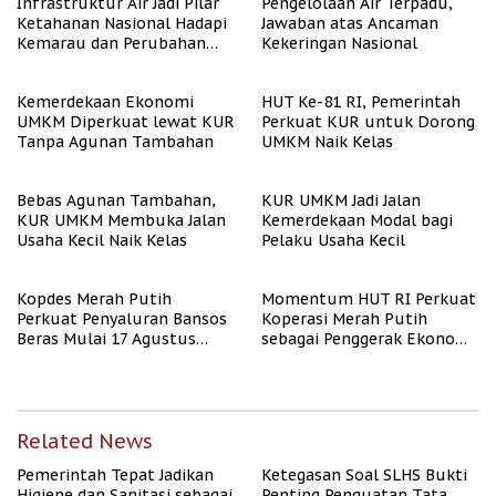
Infrastruktur Air Jadi Pilar
Pengelolaan Air Terpadu,
Ketahanan Nasional Hadapi
Jawaban atas Ancaman
Kemarau dan Perubahan
Kekeringan Nasional
Iklim
Kemerdekaan Ekonomi
HUT Ke-81 RI, Pemerintah
UMKM Diperkuat lewat KUR
Perkuat KUR untuk Dorong
Tanpa Agunan Tambahan
UMKM Naik Kelas
Bebas Agunan Tambahan,
KUR UMKM Jadi Jalan
KUR UMKM Membuka Jalan
Kemerdekaan Modal bagi
Usaha Kecil Naik Kelas
Pelaku Usaha Kecil
Kopdes Merah Putih
Momentum HUT RI Perkuat
Perkuat Penyaluran Bansos
Koperasi Merah Putih
Beras Mulai 17 Agustus
sebagai Penggerak Ekonomi
2026
Desa
Related News
Pemerintah Tepat Jadikan
Ketegasan Soal SLHS Bukti
Higiene dan Sanitasi sebagai
Penting Penguatan Tata