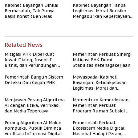
Kabinet Bayangan Dinilai
Kabinet Bayangan Tanpa
Bermasalah, Tak Punya
Legitimasi Moral Berisiko
Basis Konstituen Jelas
Mengaburkan Kepercayaan
Publik
Related News
Mitigasi PHK Diperkuat
Pemerintah Perkuat Sinergi
lewat Dialog, Insentif
Mitigasi PHK Demi
Bisnis, dan Perlindungan
Stabilitas Ketenagakerjaan
Tenaga Kerja
Pemerintah Bangun Sistem
Mewaspadai Kabinet
Deteksi Dini Cegah PHK
Bayangan: Ketidakjelasan
Legitimasi Moral dan
Representasi
Menjawab Perang Algoritma
Momentum Kemerdekaan,
AI dengan Etika, Verifikasi,
Pemerintah Perkuat
dan Media Tepercaya
Program Rumah Subsidi
untuk Masyarakat
Berpenghasilan Rendah
Perang Algoritma AI Makin
Pemerintah Perkuat
Kompleks, Publik Diminta
Ekosistem Media Digital
Verifikasi Informasi Digital
Nasional Hadapi Perang