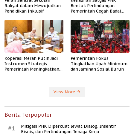
Peran Sentral Sekolah
Kehadiran Satgas PHK
Rakyat dalam Mewujudkan
Bentuk Perlindungan
Pendidikan Inklusif
Pemerintah Cegah Badai
PHK
Koperasi Merah Putih Jadi
Pemerintah Fokus
Instrumen Strategis
Tingkatkan Upah Minimum
Pemerintah Meningkatkan
dan Jaminan Sosial Buruh
Kesejahteraan Desa
View More
Berita Terpopuler
Mitigasi PHK Diperkuat lewat Dialog, Insentif
#1
Bisnis, dan Perlindungan Tenaga Kerja