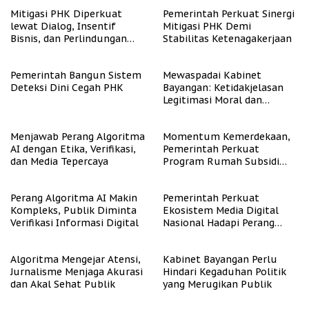
Mitigasi PHK Diperkuat
Pemerintah Perkuat Sinergi
lewat Dialog, Insentif
Mitigasi PHK Demi
Bisnis, dan Perlindungan
Stabilitas Ketenagakerjaan
Tenaga Kerja
Pemerintah Bangun Sistem
Mewaspadai Kabinet
Deteksi Dini Cegah PHK
Bayangan: Ketidakjelasan
Legitimasi Moral dan
Representasi
Menjawab Perang Algoritma
Momentum Kemerdekaan,
AI dengan Etika, Verifikasi,
Pemerintah Perkuat
dan Media Tepercaya
Program Rumah Subsidi
untuk Masyarakat
Berpenghasilan Rendah
Perang Algoritma AI Makin
Pemerintah Perkuat
Kompleks, Publik Diminta
Ekosistem Media Digital
Verifikasi Informasi Digital
Nasional Hadapi Perang
Algoritma AI
Algoritma Mengejar Atensi,
Kabinet Bayangan Perlu
Jurnalisme Menjaga Akurasi
Hindari Kegaduhan Politik
dan Akal Sehat Publik
yang Merugikan Publik