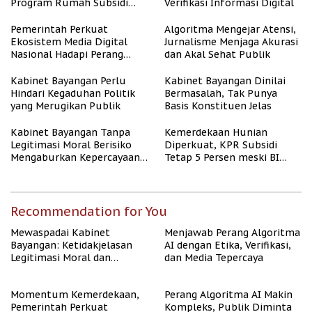
Program Rumah Subsidi
Verifikasi Informasi Digital
untuk Masyarakat
Berpenghasilan Rendah
Pemerintah Perkuat
Algoritma Mengejar Atensi,
Ekosistem Media Digital
Jurnalisme Menjaga Akurasi
Nasional Hadapi Perang
dan Akal Sehat Publik
Algoritma AI
Kabinet Bayangan Perlu
Kabinet Bayangan Dinilai
Hindari Kegaduhan Politik
Bermasalah, Tak Punya
yang Merugikan Publik
Basis Konstituen Jelas
Kabinet Bayangan Tanpa
Kemerdekaan Hunian
Legitimasi Moral Berisiko
Diperkuat, KPR Subsidi
Mengaburkan Kepercayaan
Tetap 5 Persen meski BI
Publik
Rate Naik
Recommendation for You
Mewaspadai Kabinet
Menjawab Perang Algoritma
Bayangan: Ketidakjelasan
AI dengan Etika, Verifikasi,
Legitimasi Moral dan
dan Media Tepercaya
Representasi
Momentum Kemerdekaan,
Perang Algoritma AI Makin
Pemerintah Perkuat
Kompleks, Publik Diminta