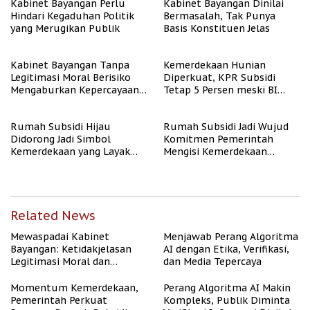
Kabinet Bayangan Perlu
Kabinet Bayangan Dinilai
Hindari Kegaduhan Politik
Bermasalah, Tak Punya
yang Merugikan Publik
Basis Konstituen Jelas
Kabinet Bayangan Tanpa
Kemerdekaan Hunian
Legitimasi Moral Berisiko
Diperkuat, KPR Subsidi
Mengaburkan Kepercayaan
Tetap 5 Persen meski BI
Publik
Rate Naik
Rumah Subsidi Hijau
Rumah Subsidi Jadi Wujud
Didorong Jadi Simbol
Komitmen Pemerintah
Kemerdekaan yang Layak
Mengisi Kemerdekaan
dan Asri
dengan Kesejahteraan
Related News
Mewaspadai Kabinet
Menjawab Perang Algoritma
Bayangan: Ketidakjelasan
AI dengan Etika, Verifikasi,
Legitimasi Moral dan
dan Media Tepercaya
Representasi
Momentum Kemerdekaan,
Perang Algoritma AI Makin
Pemerintah Perkuat
Kompleks, Publik Diminta