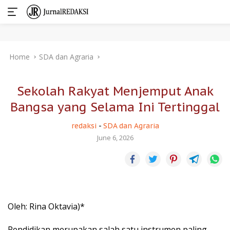
Skip
Home
SDA dan Agraria
to
content
Sekolah Rakyat Menjemput Anak
Bangsa yang Selama Ini Tertinggal
redaksi
-
SDA dan Agraria
June 6, 2026
Oleh: Rina Oktavia)*
Pendidikan merupakan salah satu instrumen paling