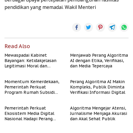
pendidikan yang memadai. Wakil Menteri
Read Also
Mewaspadai Kabinet
Menjawab Perang Algoritma
Bayangan: Ketidakjelasan
AI dengan Etika, Verifikasi,
Legitimasi Moral dan
dan Media Tepercaya
Representasi
Momentum Kemerdekaan,
Perang Algoritma AI Makin
Pemerintah Perkuat
Kompleks, Publik Diminta
Program Rumah Subsidi
Verifikasi Informasi Digital
untuk Masyarakat
Berpenghasilan Rendah
Pemerintah Perkuat
Algoritma Mengejar Atensi,
Ekosistem Media Digital
Jurnalisme Menjaga Akurasi
Nasional Hadapi Perang
dan Akal Sehat Publik
Algoritma AI