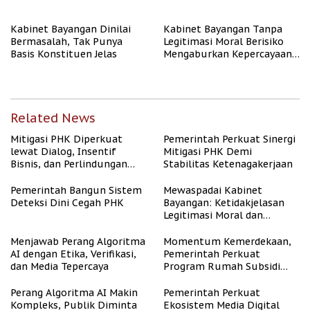
Kabinet Bayangan Dinilai
Kabinet Bayangan Tanpa
Bermasalah, Tak Punya
Legitimasi Moral Berisiko
Basis Konstituen Jelas
Mengaburkan Kepercayaan
Publik
Related News
Mitigasi PHK Diperkuat
Pemerintah Perkuat Sinergi
lewat Dialog, Insentif
Mitigasi PHK Demi
Bisnis, dan Perlindungan
Stabilitas Ketenagakerjaan
Tenaga Kerja
Pemerintah Bangun Sistem
Mewaspadai Kabinet
Deteksi Dini Cegah PHK
Bayangan: Ketidakjelasan
Legitimasi Moral dan
Representasi
Menjawab Perang Algoritma
Momentum Kemerdekaan,
AI dengan Etika, Verifikasi,
Pemerintah Perkuat
dan Media Tepercaya
Program Rumah Subsidi
untuk Masyarakat
Berpenghasilan Rendah
Perang Algoritma AI Makin
Pemerintah Perkuat
Kompleks, Publik Diminta
Ekosistem Media Digital