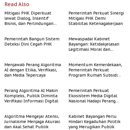
Read Also
Mitigasi PHK Diperkuat
Pemerintah Perkuat Sinergi
lewat Dialog, Insentif
Mitigasi PHK Demi
Bisnis, dan Perlindungan
Stabilitas Ketenagakerjaan
Tenaga Kerja
Pemerintah Bangun Sistem
Mewaspadai Kabinet
Deteksi Dini Cegah PHK
Bayangan: Ketidakjelasan
Legitimasi Moral dan
Representasi
Menjawab Perang Algoritma
Momentum Kemerdekaan,
AI dengan Etika, Verifikasi,
Pemerintah Perkuat
dan Media Tepercaya
Program Rumah Subsidi
untuk Masyarakat
Berpenghasilan Rendah
Perang Algoritma AI Makin
Pemerintah Perkuat
Kompleks, Publik Diminta
Ekosistem Media Digital
Verifikasi Informasi Digital
Nasional Hadapi Perang
Algoritma AI
Algoritma Mengejar Atensi,
Kabinet Bayangan Perlu
Jurnalisme Menjaga Akurasi
Hindari Kegaduhan Politik
dan Akal Sehat Publik
yang Merugikan Publik