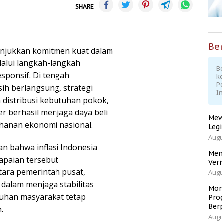
SHARE
Ber
enunjukkan komitmen kuat dalam
lalui langkah-langkah
Be
esponsif. Di tengah
k
P
ih berlangsung, strategi
I
distribusi kebutuhan pokok,
er berhasil menjaga daya beli
Mew
hanan ekonomi nasional.
Leg
Augu
n bahwa inflasi Indonesia
Men
Capaian tersebut
Veri
tara pemerintah pusat,
Augu
dalam menjaga stabilitas
Mom
uhan masyarakat tetap
Pro
Ber
.
Augu