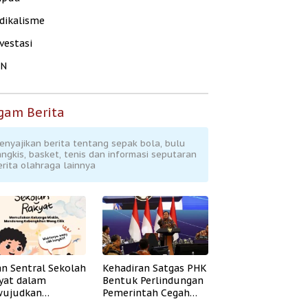
dikalisme
vestasi
KN
gam Berita
enyajikan berita tentang sepak bola, bulu
angkis, basket, tenis dan informasi seputaran
erita olahraga lainnya
an Sentral Sekolah
Kehadiran Satgas PHK
yat dalam
Bentuk Perlindungan
ujudkan
Pemerintah Cegah
idikan Inklusif
Badai PHK