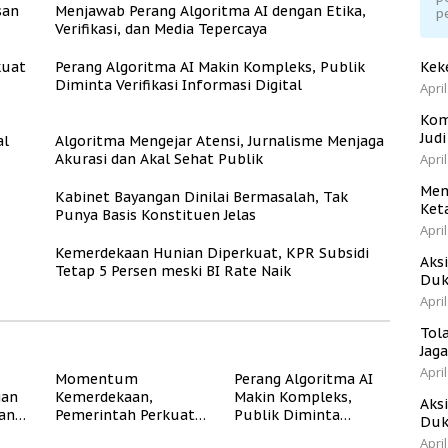
san
Menjawab Perang Algoritma AI dengan Etika,
p
Verifikasi, dan Media Tepercaya
kuat
Perang Algoritma AI Makin Kompleks, Publik
Kek
Diminta Verifikasi Informasi Digital
April
Kom
Jud
al
Algoritma Mengejar Atensi, Jurnalisme Menjaga
Akurasi dan Akal Sehat Publik
April
Men
Kabinet Bayangan Dinilai Bermasalah, Tak
Ket
Punya Basis Konstituen Jelas
April
Kemerdekaan Hunian Diperkuat, KPR Subsidi
Aks
Tetap 5 Persen meski BI Rate Naik
Duk
April
Tol
Jag
April
Momentum
Perang Algoritma AI
gan
Kemerdekaan,
Makin Kompleks,
Aks
dan
Pemerintah Perkuat
Publik Diminta
Duk
Program Rumah
Verifikasi Informasi
April