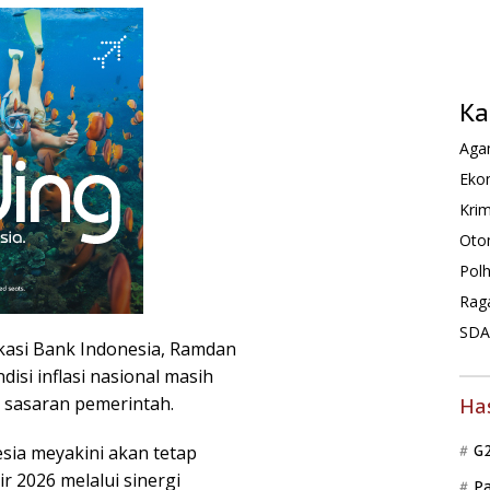
Ka
Agam
Ekon
Krim
Oto
Pol
Rag
SDA 
kasi Bank Indonesia, Ramdan
si inflasi nasional masih
i sasaran pemerintah.
Ha
esia meyakini akan tetap
G
r 2026 melalui sinergi
P