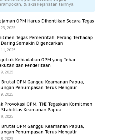
erampokan, & aksi kejahatan lainnya.
ejaman OPM Harus Dihentikan Secara Tegas
 23, 2025
itmen Tegas Pemerintah, Perang Terhadap
i Daring Semakin Digencarkan
 11, 2025
gutuk Kebiadaban OPM yang Tebar
akutan dan Penderitaan
 9, 2025
i Brutal OPM Ganggu Keamanan Papua,
ungan Penumpasan Terus Mengalir
 9, 2025
ak Provokasi OPM, TNI Tegaskan Komitmen
a Stabilitas Keamanan Papua
 9, 2025
i Brutal OPM Ganggu Keamanan Papua,
ungan Penumpasan Terus Mengalir
 8, 2025