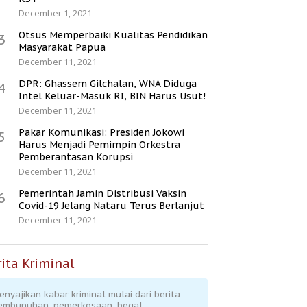
December 1, 2021
Otsus Memperbaiki Kualitas Pendidikan
3
Masyarakat Papua
December 11, 2021
DPR: Ghassem Gilchalan, WNA Diduga
4
Intel Keluar-Masuk RI, BIN Harus Usut!
December 11, 2021
Pakar Komunikasi: Presiden Jokowi
5
Harus Menjadi Pemimpin Orkestra
Pemberantasan Korupsi
December 11, 2021
Pemerintah Jamin Distribusi Vaksin
6
Covid-19 Jelang Nataru Terus Berlanjut
December 11, 2021
ita Kriminal
enyajikan kabar kriminal mulai dari berita
embunuhan, pemerkosaan, begal,