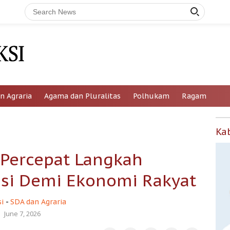
n Agraria
Agama dan Pluralitas
Polhukam
Ragam
Ka
Percepat Langkah
asi Demi Ekonomi Rakyat
i
-
SDA dan Agraria
June 7, 2026