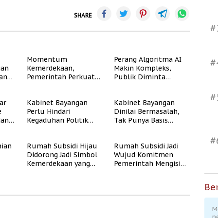
SHARE
#
Momentum
Perang Algoritma AI
#
gan
Kemerdekaan,
Makin Kompleks,
dan
Pemerintah Perkuat
Publik Diminta
Program Rumah
Verifikasi Informasi
Subsidi untuk
Digital
#
ar
Kabinet Bayangan
Kabinet Bayangan
Masyarakat
e
Perlu Hindari
Dinilai Bermasalah,
Berpenghasilan
dan
Kegaduhan Politik
Tak Punya Basis
Rendah
yang Merugikan
Konstituen Jelas
Publik
#
ian
Rumah Subsidi Hijau
Rumah Subsidi Jadi
Didorong Jadi Simbol
Wujud Komitmen
Kemerdekaan yang
Pemerintah Mengisi
Rate
Layak dan Asri
Kemerdekaan dengan
Kesejahteraan
Ber
M
p