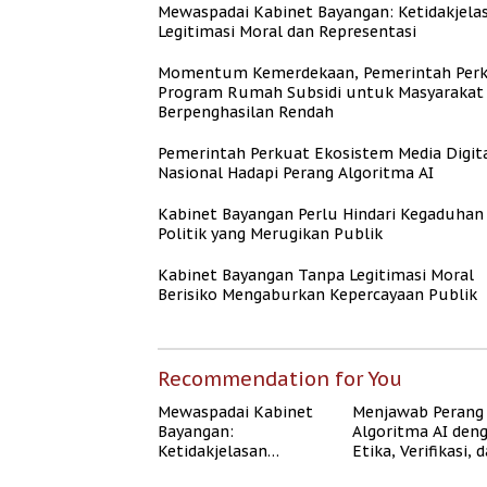
Mewaspadai Kabinet Bayangan: Ketidakjela
Legitimasi Moral dan Representasi
Momentum Kemerdekaan, Pemerintah Per
Program Rumah Subsidi untuk Masyarakat
Berpenghasilan Rendah
Pemerintah Perkuat Ekosistem Media Digit
Nasional Hadapi Perang Algoritma AI
Kabinet Bayangan Perlu Hindari Kegaduhan
Politik yang Merugikan Publik
Kabinet Bayangan Tanpa Legitimasi Moral
Berisiko Mengaburkan Kepercayaan Publik
Recommendation for You
Mewaspadai Kabinet
Menjawab Perang
Bayangan:
Algoritma AI den
Ketidakjelasan
Etika, Verifikasi, 
Legitimasi Moral dan
Media Tepercaya