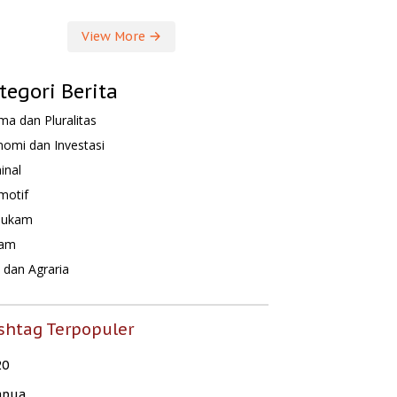
View More
tegori Berita
a dan Pluralitas
omi dan Investasi
inal
motif
hukam
am
dan Agraria
shtag Terpopuler
20
apua