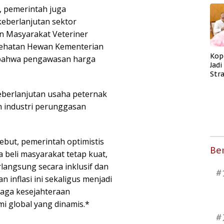
, pemerintah juga
eberlanjutan sektor
an Masyarakat Veteriner
esehatan Hewan Kementerian
Kop
n bahwa pengawasan harga
Jad
Str
Men
Kes
keberlanjutan usaha peternak
n industri perunggasan
ebut, pemerintah optimistis
Ber
ya beli masyarakat tetap kuat,
angsung secara inklusif dan
#
 inflasi ini sekaligus menjadi
jaga kesejahteraan
i global yang dinamis.*
#