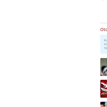
Subsidi untuk
Digital
Masyarakat
Berpenghasilan
Rendah
Ot
K
m
te