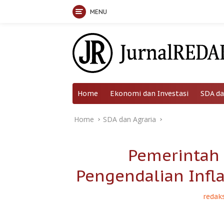
MENU
Skip
to
content
Home
Ekonomi dan Investasi
SDA da
Home
SDA dan Agraria
Pemerintah 
Pengendalian Infl
redaks