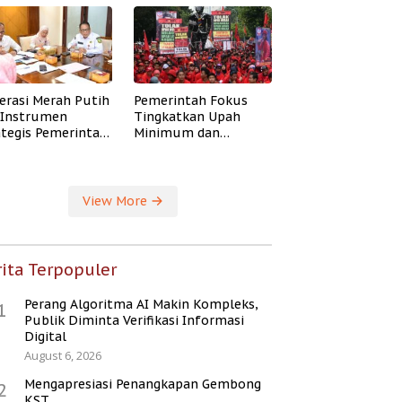
erasi Merah Putih
Pemerintah Fokus
i Instrumen
Tingkatkan Upah
ategis Pemerintah
Minimum dan
ingkatkan
Jaminan Sosial Buruh
ejahteraan Desa
View More
ita Terpopuler
Perang Algoritma AI Makin Kompleks,
1
Publik Diminta Verifikasi Informasi
Digital
August 6, 2026
Mengapresiasi Penangkapan Gembong
2
KST