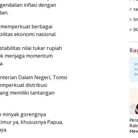
gendalian inflasi dengan
ra
dan.
In
s memperkuat berbagai
I
ilitas ekonomi nasional.
abilitas nilai tukar rupiah
Ra
tuk menjaga momentum
a.
M
t
b
enterian Dalam Negeri, Tomsi
mperkuat distribusi
yang memiliki tantangan
an minyak gorengnya
Per
 timur ya, khususnya Papua,
Rak
nya.
Mew
Pend