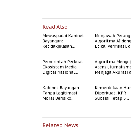
Read Also
Mewaspadai Kabinet
Menjawab Perang
Bayangan:
Algoritma AI den
Ketidakjelasan
Etika, Verifikasi, 
Legitimasi Moral dan
Media Tepercaya
Representasi
Pemerintah Perkuat
Algoritma Mengej
Ekosistem Media
Atensi, Jurnalism
Digital Nasional
Menjaga Akurasi 
Hadapi Perang
Akal Sehat Publik
Algoritma AI
Kabinet Bayangan
Kemerdekaan Hun
Tanpa Legitimasi
Diperkuat, KPR
Moral Berisiko
Subsidi Tetap 5
Mengaburkan
Persen meski BI 
Kepercayaan Publik
Naik
Related News