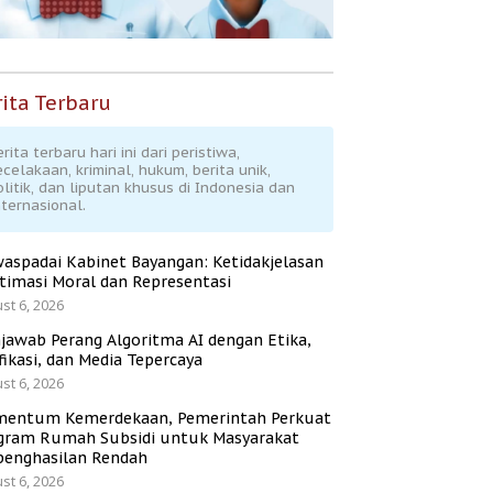
ita Terbaru
rita terbaru hari ini dari peristiwa,
ecelakaan, kriminal, hukum, berita unik,
olitik, dan liputan khusus di Indonesia dan
nternasional.
aspadai Kabinet Bayangan: Ketidakjelasan
itimasi Moral dan Representasi
st 6, 2026
jawab Perang Algoritma AI dengan Etika,
fikasi, dan Media Tepercaya
st 6, 2026
entum Kemerdekaan, Pemerintah Perkuat
gram Rumah Subsidi untuk Masyarakat
penghasilan Rendah
st 6, 2026