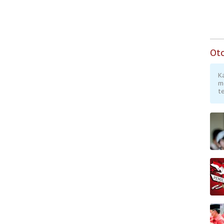
Ot
K
m
te