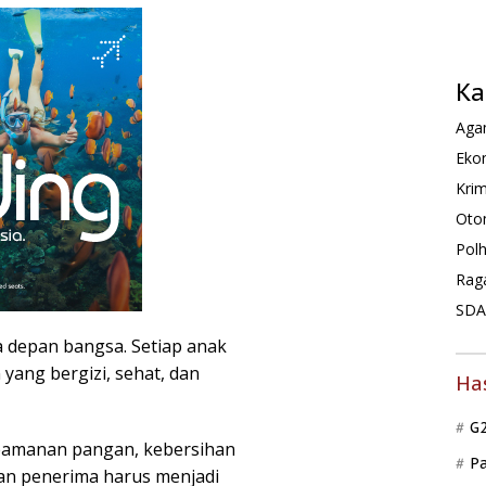
Ka
Agam
Ekon
Krim
Oto
Pol
Rag
SDA 
a depan bangsa. Setiap anak
ang bergizi, sehat, dan
Ha
G
keamanan pangan, kebersihan
P
ran penerima harus menjadi