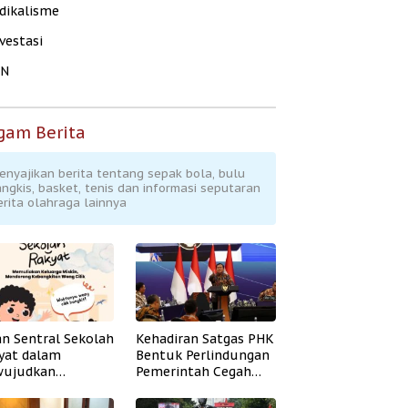
dikalisme
vestasi
KN
gam Berita
enyajikan berita tentang sepak bola, bulu
angkis, basket, tenis dan informasi seputaran
erita olahraga lainnya
an Sentral Sekolah
Kehadiran Satgas PHK
yat dalam
Bentuk Perlindungan
ujudkan
Pemerintah Cegah
idikan Inklusif
Badai PHK