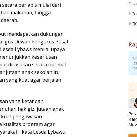
ra
secara berlapis mulai dari
ahan makanan, hingga
In
 daerah.
I
but mendapatkan dukungan
ekaligus Dewan Pengurus Pusat
Ra
Lesda Lybaws menilai upaya
menunjukkan keseriusan
M
t
at dirasakan secara optimal
b
r jutaan anak sekolah itu
an yang kuat agar berjalan
n yang ketat dan
nuhan hak gizi jutaan anak
Per
rkuat pengawasan
Rak
 kualitas program agar
Mew
Pend
arakat,” kata Lesda Lybaws.