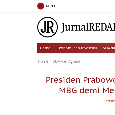
MENU
Skip
to
content
Home
Ekonomi dan Investasi
SDA da
Home
SDA dan Agraria
Presiden Prabow
MBG demi Men
redaks