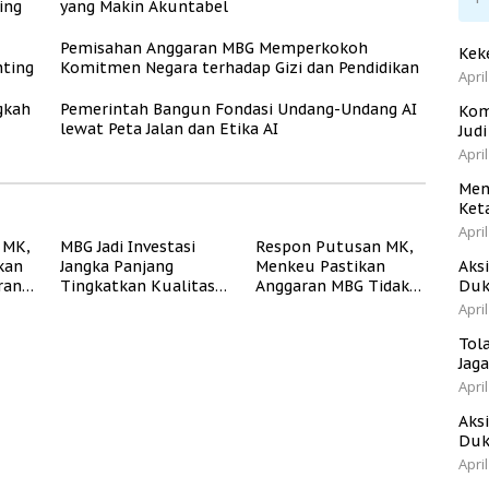
ing
yang Makin Akuntabel
Pemisahan Anggaran MBG Memperkokoh
Kek
ting
Komitmen Negara terhadap Gizi dan Pendidikan
April
gkah
Pemerintah Bangun Fondasi Undang-Undang AI
Kom
lewat Peta Jalan dan Etika AI
Jud
April
Men
Ket
April
 MK,
MBG Jadi Investasi
Respon Putusan MK,
kan
Jangka Panjang
Menkeu Pastikan
Aks
ran
Tingkatkan Kualitas
Anggaran MBG Tidak
Duk
ukur
Generasi Muda
Akan Ganggu APBN
April
Indonesia
Tol
Jag
April
Aks
Duk
April