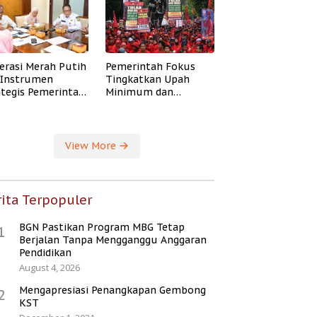
erasi Merah Putih
Pemerintah Fokus
i Instrumen
Tingkatkan Upah
ategis Pemerintah
Minimum dan
ingkatkan
Jaminan Sosial Buruh
ejahteraan Desa
View More
ita Terpopuler
BGN Pastikan Program MBG Tetap
1
Berjalan Tanpa Mengganggu Anggaran
Pendidikan
August 4, 2026
Mengapresiasi Penangkapan Gembong
2
KST