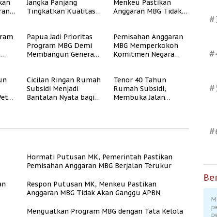
kan
Jangka Panjang
Menkeu Pastikan
ran
Tingkatkan Kualitas
Anggaran MBG Tidak
#
ukur
Generasi Muda
Akan Ganggu APBN
Indonesia
gram
Papua Jadi Prioritas
Pemisahan Anggaran
Program MBG Demi
MBG Memperkokoh
#
n
Membangun Generasi
Komitmen Negara
Sehat dan Bebas
terhadap Gizi dan
Stunting
Pendidikan
un
Cicilan Ringan Rumah
Tenor 40 Tahun
#
Subsidi Menjadi
Rumah Subsidi,
Peta
Bantalan Nyata bagi
Membuka Jalan
Pekerja Informal
Hunian Layak bagi
MBR
#
Hormati Putusan MK, Pemerintah Pastikan
Pemisahan Anggaran MBG Berjalan Terukur
Ber
an
Respon Putusan MK, Menkeu Pastikan
Anggaran MBG Tidak Akan Ganggu APBN
M
p
Menguatkan Program MBG dengan Tata Kelola
p