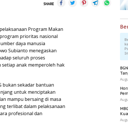
SHARE
Ber
t pelaksanaan Program Makan
 program prioritas nasional
Be
 sumber daya manusia
k
P
abowo Subianto menegaskan
I
hadap seluruh proses
 setiap anak memperoleh hak
BGN
Tan
Augu
G bukan sekadar bantuan
Hor
anjang untuk menciptakan
Pem
 dan mampu bersaing di masa
Augu
ang terlibat dalam pelaksanaan
MBG
ara profesional dan
Kua
Augu