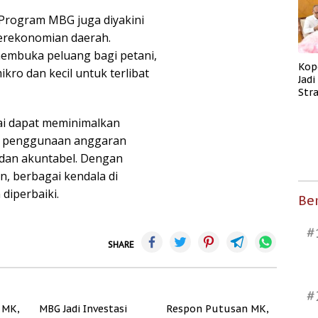
, Program MBG juga diyakini
erekonomian daerah.
embuka peluang bagi petani,
Kop
kro dan kecil untuk terlibat
Jad
Str
Men
Kes
ilai dapat meminimalkan
n penggunaan anggaran
 dan akuntabel. Dengan
n, berbagai kendala di
 diperbaiki.
Ber
#
SHARE
#
 MK,
MBG Jadi Investasi
Respon Putusan MK,