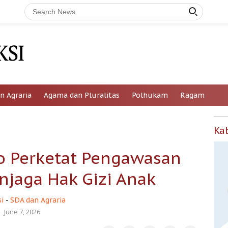
n Agraria
Agama dan Pluralitas
Polhukam
Ragam
Ka
o Perketat Pengawasan
jaga Hak Gizi Anak
i
-
SDA dan Agraria
June 7, 2026