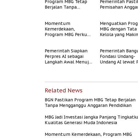
Program MBG Tetap
Pemerintah Pasti
Berjalan Tanpa
Pemisahan Angga
Mengganggu
MBG Berjalan Ter
Anggaran Pendidikan
Momentum
Menguatkan Pro
Kemerdekaan,
MBG dengan Tata
Program MBG Perkuat
Kelola yang Maki
Langkah Pemerintah
Akuntabel
Perangi Stunting
Pemerintah Siapkan
Pemerintah Bang
Perpres AI sebagai
Fondasi Undang-
Langkah Awal Menuju
Undang AI lewat 
Undang-Undang AI
Jalan dan Etika AI
Related News
BGN Pastikan Program MBG Tetap Berjalan
Tanpa Mengganggu Anggaran Pendidikan
MBG Jadi Investasi Jangka Panjang Tingkatk
Kualitas Generasi Muda Indonesia
Momentum Kemerdekaan, Program MBG