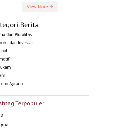
View More
tegori Berita
a dan Pluralitas
omi dan Investasi
inal
motif
hukam
am
dan Agraria
shtag Terpopuler
20
apua