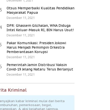
December 1, 2021
Otsus Memperbaiki Kualitas Pendidikan
3
Masyarakat Papua
December 11, 2021
DPR: Ghassem Gilchalan, WNA Diduga
4
Intel Keluar-Masuk RI, BIN Harus Usut!
December 11, 2021
Pakar Komunikasi: Presiden Jokowi
5
Harus Menjadi Pemimpin Orkestra
Pemberantasan Korupsi
December 11, 2021
Pemerintah Jamin Distribusi Vaksin
6
Covid-19 Jelang Nataru Terus Berlanjut
December 11, 2021
ita Kriminal
enyajikan kabar kriminal mulai dari berita
embunuhan, pemerkosaan, begal,
erampokan, & aksi kejahatan lainnya.