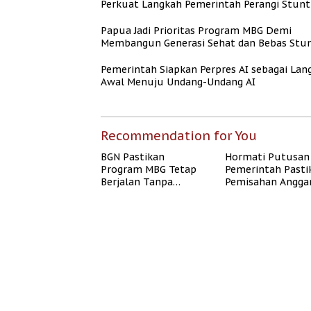
Perkuat Langkah Pemerintah Perangi Stunt
Papua Jadi Prioritas Program MBG Demi
Membangun Generasi Sehat dan Bebas Stun
Pemerintah Siapkan Perpres AI sebagai Lan
Awal Menuju Undang-Undang AI
Recommendation for You
BGN Pastikan
Hormati Putusan
Program MBG Tetap
Pemerintah Pasti
Berjalan Tanpa
Pemisahan Angga
Mengganggu
MBG Berjalan Ter
Anggaran Pendidikan