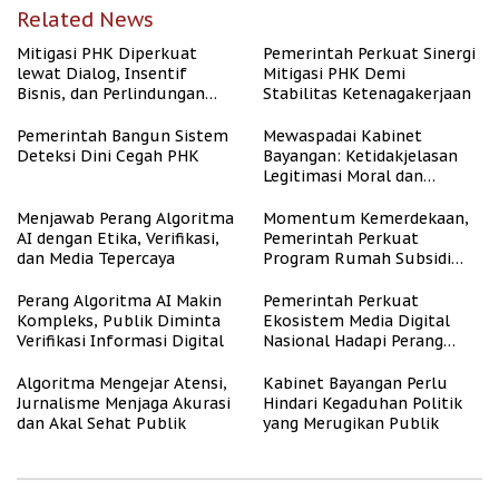
Related News
Mitigasi PHK Diperkuat
Pemerintah Perkuat Sinergi
lewat Dialog, Insentif
Mitigasi PHK Demi
Bisnis, dan Perlindungan
Stabilitas Ketenagakerjaan
Tenaga Kerja
Pemerintah Bangun Sistem
Mewaspadai Kabinet
Deteksi Dini Cegah PHK
Bayangan: Ketidakjelasan
Legitimasi Moral dan
Representasi
Menjawab Perang Algoritma
Momentum Kemerdekaan,
AI dengan Etika, Verifikasi,
Pemerintah Perkuat
dan Media Tepercaya
Program Rumah Subsidi
untuk Masyarakat
Berpenghasilan Rendah
Perang Algoritma AI Makin
Pemerintah Perkuat
Kompleks, Publik Diminta
Ekosistem Media Digital
Verifikasi Informasi Digital
Nasional Hadapi Perang
Algoritma AI
Algoritma Mengejar Atensi,
Kabinet Bayangan Perlu
Jurnalisme Menjaga Akurasi
Hindari Kegaduhan Politik
dan Akal Sehat Publik
yang Merugikan Publik