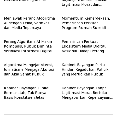
Legitimasi Moral dan
Representasi
Menjawab Perang Algoritma
Momentum Kemerdekaan,
AI dengan Etika, Verifikasi,
Pemerintah Perkuat
dan Media Tepercaya
Program Rumah Subsidi
untuk Masyarakat
Berpenghasilan Rendah
Perang Algoritma AI Makin
Pemerintah Perkuat
Kompleks, Publik Diminta
Ekosistem Media Digital
Verifikasi Informasi Digital
Nasional Hadapi Perang
Algoritma AI
Algoritma Mengejar Atensi,
Kabinet Bayangan Perlu
Jurnalisme Menjaga Akurasi
Hindari Kegaduhan Politik
dan Akal Sehat Publik
yang Merugikan Publik
Kabinet Bayangan Dinilai
Kabinet Bayangan Tanpa
Bermasalah, Tak Punya
Legitimasi Moral Berisiko
Basis Konstituen Jelas
Mengaburkan Kepercayaan
Publik