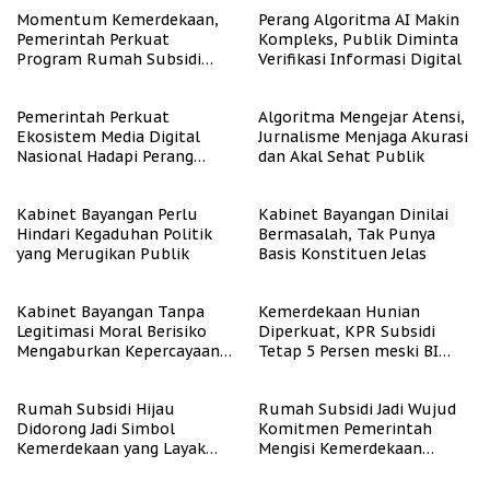
Momentum Kemerdekaan,
Perang Algoritma AI Makin
Pemerintah Perkuat
Kompleks, Publik Diminta
Program Rumah Subsidi
Verifikasi Informasi Digital
untuk Masyarakat
Berpenghasilan Rendah
Pemerintah Perkuat
Algoritma Mengejar Atensi,
Ekosistem Media Digital
Jurnalisme Menjaga Akurasi
Nasional Hadapi Perang
dan Akal Sehat Publik
Algoritma AI
Kabinet Bayangan Perlu
Kabinet Bayangan Dinilai
Hindari Kegaduhan Politik
Bermasalah, Tak Punya
yang Merugikan Publik
Basis Konstituen Jelas
Kabinet Bayangan Tanpa
Kemerdekaan Hunian
Legitimasi Moral Berisiko
Diperkuat, KPR Subsidi
Mengaburkan Kepercayaan
Tetap 5 Persen meski BI
Publik
Rate Naik
Rumah Subsidi Hijau
Rumah Subsidi Jadi Wujud
Didorong Jadi Simbol
Komitmen Pemerintah
Kemerdekaan yang Layak
Mengisi Kemerdekaan
dan Asri
dengan Kesejahteraan