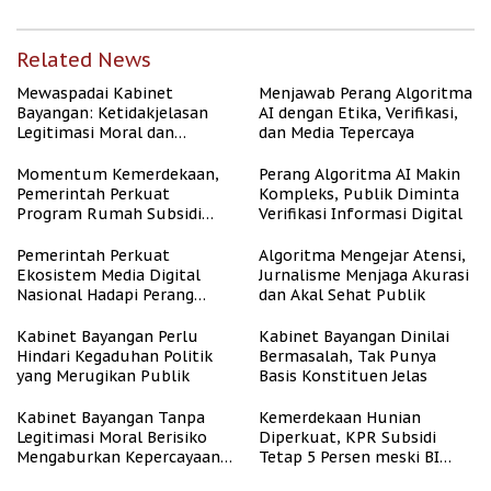
Related News
Mewaspadai Kabinet
Menjawab Perang Algoritma
Bayangan: Ketidakjelasan
AI dengan Etika, Verifikasi,
Legitimasi Moral dan
dan Media Tepercaya
Representasi
Momentum Kemerdekaan,
Perang Algoritma AI Makin
Pemerintah Perkuat
Kompleks, Publik Diminta
Program Rumah Subsidi
Verifikasi Informasi Digital
untuk Masyarakat
Berpenghasilan Rendah
Pemerintah Perkuat
Algoritma Mengejar Atensi,
Ekosistem Media Digital
Jurnalisme Menjaga Akurasi
Nasional Hadapi Perang
dan Akal Sehat Publik
Algoritma AI
Kabinet Bayangan Perlu
Kabinet Bayangan Dinilai
Hindari Kegaduhan Politik
Bermasalah, Tak Punya
yang Merugikan Publik
Basis Konstituen Jelas
Kabinet Bayangan Tanpa
Kemerdekaan Hunian
Legitimasi Moral Berisiko
Diperkuat, KPR Subsidi
Mengaburkan Kepercayaan
Tetap 5 Persen meski BI
Publik
Rate Naik