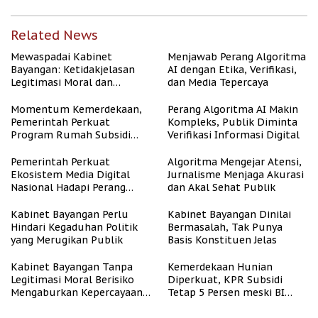
Related News
Mewaspadai Kabinet
Menjawab Perang Algoritma
Bayangan: Ketidakjelasan
AI dengan Etika, Verifikasi,
Legitimasi Moral dan
dan Media Tepercaya
Representasi
Momentum Kemerdekaan,
Perang Algoritma AI Makin
Pemerintah Perkuat
Kompleks, Publik Diminta
Program Rumah Subsidi
Verifikasi Informasi Digital
untuk Masyarakat
Berpenghasilan Rendah
Pemerintah Perkuat
Algoritma Mengejar Atensi,
Ekosistem Media Digital
Jurnalisme Menjaga Akurasi
Nasional Hadapi Perang
dan Akal Sehat Publik
Algoritma AI
Kabinet Bayangan Perlu
Kabinet Bayangan Dinilai
Hindari Kegaduhan Politik
Bermasalah, Tak Punya
yang Merugikan Publik
Basis Konstituen Jelas
Kabinet Bayangan Tanpa
Kemerdekaan Hunian
Legitimasi Moral Berisiko
Diperkuat, KPR Subsidi
Mengaburkan Kepercayaan
Tetap 5 Persen meski BI
Publik
Rate Naik