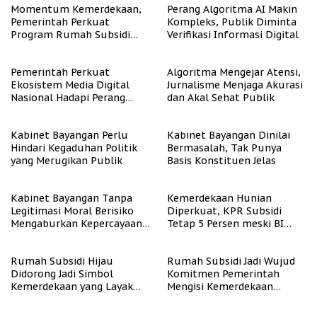
Momentum Kemerdekaan,
Perang Algoritma AI Makin
Pemerintah Perkuat
Kompleks, Publik Diminta
Program Rumah Subsidi
Verifikasi Informasi Digital
untuk Masyarakat
Berpenghasilan Rendah
Pemerintah Perkuat
Algoritma Mengejar Atensi,
Ekosistem Media Digital
Jurnalisme Menjaga Akurasi
Nasional Hadapi Perang
dan Akal Sehat Publik
Algoritma AI
Kabinet Bayangan Perlu
Kabinet Bayangan Dinilai
Hindari Kegaduhan Politik
Bermasalah, Tak Punya
yang Merugikan Publik
Basis Konstituen Jelas
Kabinet Bayangan Tanpa
Kemerdekaan Hunian
Legitimasi Moral Berisiko
Diperkuat, KPR Subsidi
Mengaburkan Kepercayaan
Tetap 5 Persen meski BI
Publik
Rate Naik
Rumah Subsidi Hijau
Rumah Subsidi Jadi Wujud
Didorong Jadi Simbol
Komitmen Pemerintah
Kemerdekaan yang Layak
Mengisi Kemerdekaan
dan Asri
dengan Kesejahteraan