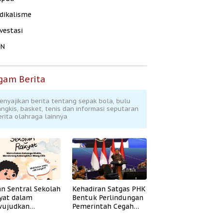
dikalisme
vestasi
KN
gam Berita
enyajikan berita tentang sepak bola, bulu
angkis, basket, tenis dan informasi seputaran
erita olahraga lainnya
an Sentral Sekolah
Kehadiran Satgas PHK
yat dalam
Bentuk Perlindungan
ujudkan
Pemerintah Cegah
idikan Inklusif
Badai PHK