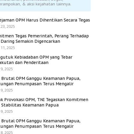
erampokan, & aksi kejahatan lainnya.
ejaman OPM Harus Dihentikan Secara Tegas
 23, 2025
itmen Tegas Pemerintah, Perang Terhadap
i Daring Semakin Digencarkan
 11, 2025
gutuk Kebiadaban OPM yang Tebar
akutan dan Penderitaan
 9, 2025
i Brutal OPM Ganggu Keamanan Papua,
ungan Penumpasan Terus Mengalir
 9, 2025
ak Provokasi OPM, TNI Tegaskan Komitmen
a Stabilitas Keamanan Papua
 9, 2025
i Brutal OPM Ganggu Keamanan Papua,
ungan Penumpasan Terus Mengalir
 8, 2025