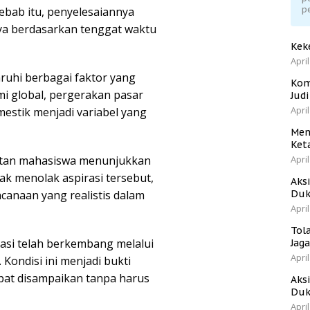
p
sebab itu, penyelesaiannya
nya berdasarkan tenggat waktu
Kek
April
ruhi berbagai faktor yang
Kom
i global, pergerakan pasar
Jud
April
mestik menjadi variabel yang
Men
Ket
utan mahasiswa menunjukkan
April
ak menolak aspirasi tersebut,
Aks
canaan yang realistis dalam
Duk
April
Tol
asi telah berkembang melalui
Jag
April
 Kondisi ini menjadi bukti
pat disampaikan tanpa harus
Aks
Duk
April