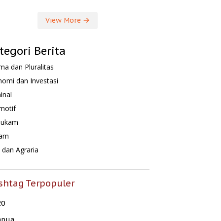
View More
tegori Berita
a dan Pluralitas
omi dan Investasi
inal
motif
hukam
am
dan Agraria
shtag Terpopuler
20
apua