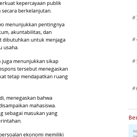
rkuat kepercayaan publik
secara berkelanjutan.
#
wo menunjukkan pentingnya
kum, akuntabilitas, dan
#
at dibutuhkan untuk menjaga
u usaha.
#
n juga menunjukkan sikap
 Respons tersebut menegaskan
akat tetap mendapatkan ruang
#
adi, menegaskan bahwa
disampaikan mahasiswa.
ng sebagai masukan yang
Ber
rintahan.
M
persoalan ekonomi memiliki
p