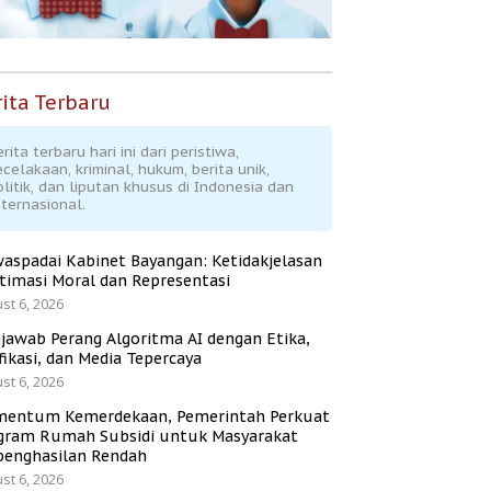
ita Terbaru
rita terbaru hari ini dari peristiwa,
ecelakaan, kriminal, hukum, berita unik,
olitik, dan liputan khusus di Indonesia dan
nternasional.
aspadai Kabinet Bayangan: Ketidakjelasan
itimasi Moral dan Representasi
st 6, 2026
jawab Perang Algoritma AI dengan Etika,
fikasi, dan Media Tepercaya
st 6, 2026
entum Kemerdekaan, Pemerintah Perkuat
gram Rumah Subsidi untuk Masyarakat
penghasilan Rendah
st 6, 2026