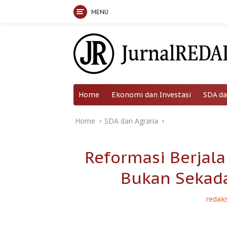
MENU
Skip
to
content
Home
Ekonomi dan Investasi
SDA da
Home
SDA dan Agraria
Reformasi Berjal
Bukan Sekada
redaks