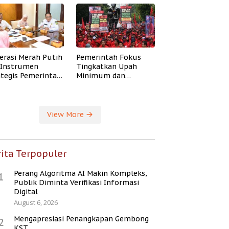
erasi Merah Putih
Pemerintah Fokus
i Instrumen
Tingkatkan Upah
ategis Pemerintah
Minimum dan
ingkatkan
Jaminan Sosial Buruh
ejahteraan Desa
View More
ita Terpopuler
Perang Algoritma AI Makin Kompleks,
1
Publik Diminta Verifikasi Informasi
Digital
August 6, 2026
Mengapresiasi Penangkapan Gembong
2
KST