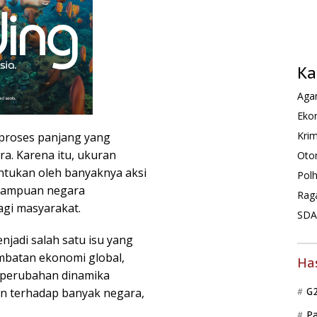
Ka
Agam
Ekon
Krim
proses panjang yang
ra. Karena itu, ukuran
Oto
entukan oleh banyaknya aksi
Pol
kemampuan negara
Rag
gi masyarakat.
SDA 
njadi salah satu isu yang
mbatan ekonomi global,
Ha
n perubahan dinamika
n terhadap banyak negara,
G
P