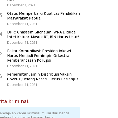
December 1, 2021
Otsus Memperbaiki Kualitas Pendidikan
3
Masyarakat Papua
December 11, 2021
DPR: Ghassem Gilchalan, WNA Diduga
4
Intel Keluar-Masuk RI, BIN Harus Usut!
December 11, 2021
Pakar Komunikasi: Presiden Jokowi
5
Harus Menjadi Pemimpin Orkestra
Pemberantasan Korupsi
December 11, 2021
Pemerintah Jamin Distribusi Vaksin
6
Covid-19 Jelang Nataru Terus Berlanjut
December 11, 2021
ita Kriminal
enyajikan kabar kriminal mulai dari berita
embunuhan, pemerkosaan, begal,