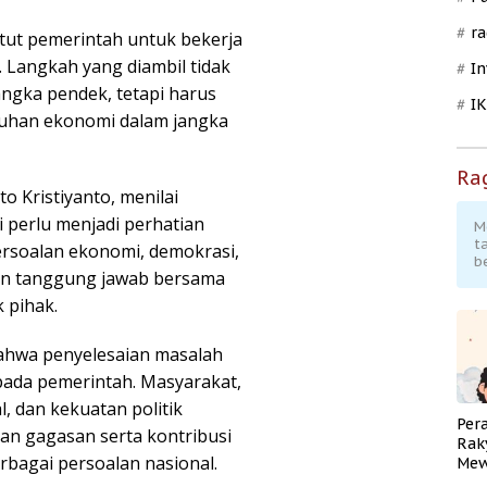
ra
tut pemerintah untuk bekerja
 Langkah yang diambil tidak
In
angka pendek, tetapi harus
I
uhan ekonomi dalam jangka
Ra
o Kristiyanto, menilai
i perlu menjadi perhatian
M
t
rsoalan ekonomi, demokrasi,
b
an tanggung jawab bersama
 pihak.
bahwa penyelesaian masalah
pada pemerintah. Masyarakat,
l, dan kekuatan politik
Per
an gagasan serta kontribusi
Rak
bagai persoalan nasional.
Mew
Pend