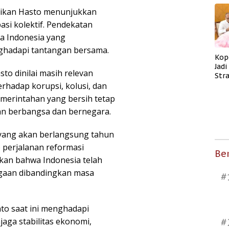
ikan Hasto menunjukkan
si kolektif. Pendekatan
sa Indonesia yang
hadapi tantangan bersama.
Kop
Jad
sto dinilai masih relevan
Str
erhadap korupsi, kolusi, dan
Men
Kes
merintahan yang bersih tetap
an berbangsa dan bernegara.
 yang akan berlangsung tahun
 perjalanan reformasi
Ber
kkan bahwa Indonesia telah
gaan dibandingkan masa
#
to saat ini menghadapi
jaga stabilitas ekonomi,
#