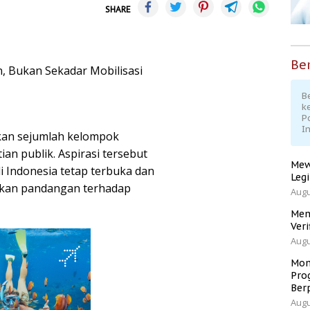
SHARE
Ber
, Bukan Sekadar Mobilisasi
Be
k
P
I
ikan sejumlah kelompok
n publik. Aspirasi tersebut
Mew
 Indonesia tetap terbuka dan
Leg
kan pandangan terhadap
Augu
Men
Veri
Augu
Mom
Pro
Ber
Augu