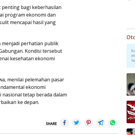
t penting bagi keberhasilan
gai program ekonomi dan
ulit mencapai hasil yang
Ot
 menjadi perhatian publik
Gabungan. Kondisi tersebut
K
m
enai kesehatan ekonomi
te
wa, menilai pelemahan pasar
undamental ekonomi
 nasional tetap berada dalam
rbaikan ke depan.
SHARE