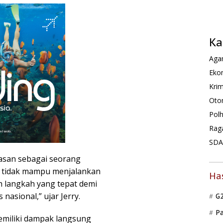
Ka
Agam
Ekon
Krim
Oto
Pol
Rag
SDA 
asan sebagai seorang
p tidak mampu menjalankan
Ha
h langkah yang tepat demi
nasional,” ujar Jerry.
G
P
miliki dampak langsung