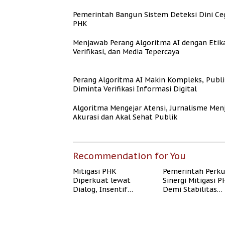
Pemerintah Bangun Sistem Deteksi Dini Ce
PHK
Menjawab Perang Algoritma AI dengan Etik
Verifikasi, dan Media Tepercaya
Perang Algoritma AI Makin Kompleks, Publi
Diminta Verifikasi Informasi Digital
Algoritma Mengejar Atensi, Jurnalisme Men
Akurasi dan Akal Sehat Publik
Recommendation for You
Mitigasi PHK
Pemerintah Perk
Diperkuat lewat
Sinergi Mitigasi 
Dialog, Insentif
Demi Stabilitas
Bisnis, dan
Ketenagakerjaan
Perlindungan Tenaga
Kerja