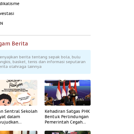
dikalisme
vestasi
KN
gam Berita
enyajikan berita tentang sepak bola, bulu
angkis, basket, tenis dan informasi seputaran
erita olahraga lainnya
an Sentral Sekolah
Kehadiran Satgas PHK
yat dalam
Bentuk Perlindungan
ujudkan
Pemerintah Cegah
idikan Inklusif
Badai PHK