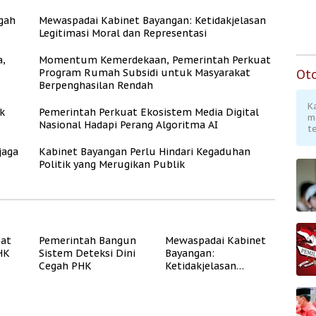
gah
Mewaspadai Kabinet Bayangan: Ketidakjelasan
Legitimasi Moral dan Representasi
a,
Momentum Kemerdekaan, Pemerintah Perkuat
Program Rumah Subsidi untuk Masyarakat
Ot
Berpenghasilan Rendah
K
k
Pemerintah Perkuat Ekosistem Media Digital
m
Nasional Hadapi Perang Algoritma AI
te
jaga
Kabinet Bayangan Perlu Hindari Kegaduhan
Politik yang Merugikan Publik
uat
Pemerintah Bangun
Mewaspadai Kabinet
PHK
Sistem Deteksi Dini
Bayangan:
Cegah PHK
Ketidakjelasan
Legitimasi Moral dan
Representasi