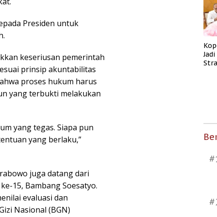
at.
kepada Presiden untuk
h.
Kop
Jad
kkan keseriusan pemerintah
Str
esuai prinsip akuntabilitas
Men
 bahwa proses hukum harus
Kes
pun yang terbukti melakukan
m yang tegas. Siapa pun
Ber
tentuan yang berlaku,”
#
rabowo juga datang dari
 ke-15, Bambang Soesatyo.
enilai evaluasi dan
#
Gizi Nasional (BGN)