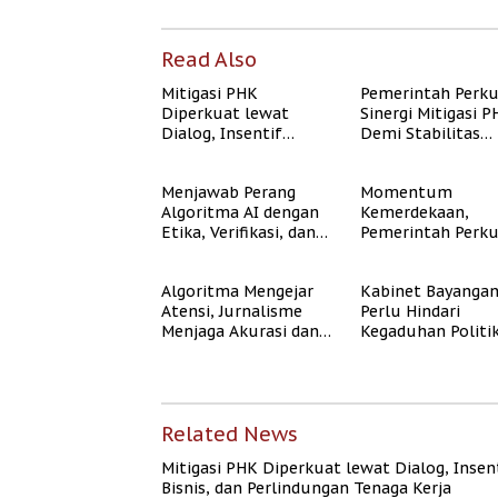
Read Also
Mitigasi PHK
Pemerintah Perk
Diperkuat lewat
Sinergi Mitigasi 
Dialog, Insentif
Demi Stabilitas
Bisnis, dan
Ketenagakerjaan
Perlindungan Tenaga
Menjawab Perang
Momentum
Kerja
Algoritma AI dengan
Kemerdekaan,
Etika, Verifikasi, dan
Pemerintah Perk
Media Tepercaya
Program Rumah
Subsidi untuk
Algoritma Mengejar
Kabinet Bayanga
Masyarakat
Atensi, Jurnalisme
Perlu Hindari
Berpenghasilan
Menjaga Akurasi dan
Kegaduhan Politi
Rendah
Akal Sehat Publik
yang Merugikan
Publik
Related News
Mitigasi PHK Diperkuat lewat Dialog, Insen
Bisnis, dan Perlindungan Tenaga Kerja