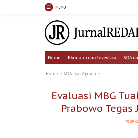
MENU
Skip
to
content
Home
Ekonomi dan Investasi
SDA da
Home
SDA dan Agraria
Evaluasi MBG Tua
Prabowo Tegas 
redaks