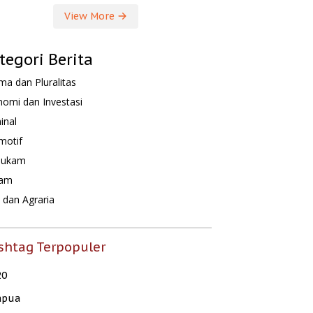
View More
tegori Berita
a dan Pluralitas
omi dan Investasi
inal
motif
hukam
am
dan Agraria
shtag Terpopuler
20
apua