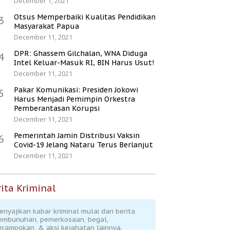
December 1, 2021
Otsus Memperbaiki Kualitas Pendidikan
3
Masyarakat Papua
December 11, 2021
DPR: Ghassem Gilchalan, WNA Diduga
4
Intel Keluar-Masuk RI, BIN Harus Usut!
December 11, 2021
Pakar Komunikasi: Presiden Jokowi
5
Harus Menjadi Pemimpin Orkestra
Pemberantasan Korupsi
December 11, 2021
Pemerintah Jamin Distribusi Vaksin
6
Covid-19 Jelang Nataru Terus Berlanjut
December 11, 2021
ita Kriminal
enyajikan kabar kriminal mulai dari berita
embunuhan, pemerkosaan, begal,
erampokan, & aksi kejahatan lainnya.