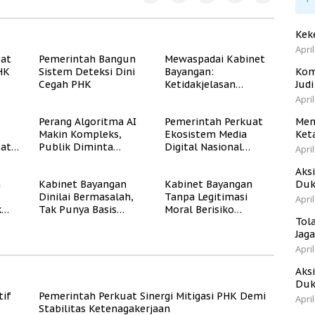
Kek
April
uat
Pemerintah Bangun
Mewaspadai Kabinet
PHK
Sistem Deteksi Dini
Bayangan:
Kom
Cegah PHK
Ketidakjelasan
Jud
Legitimasi Moral dan
April
Representasi
Perang Algoritma AI
Pemerintah Perkuat
Men
Makin Kompleks,
Ekosistem Media
Ket
uat
Publik Diminta
Digital Nasional
April
Verifikasi Informasi
Hadapi Perang
Aks
Digital
Algoritma AI
n
Kabinet Bayangan
Kabinet Bayangan
Duk
Dinilai Bermasalah,
Tanpa Legitimasi
April
k
Tak Punya Basis
Moral Berisiko
Tol
Konstituen Jelas
Mengaburkan
Jag
Kepercayaan Publik
April
Aks
Duk
tif
Pemerintah Perkuat Sinergi Mitigasi PHK Demi
April
Stabilitas Ketenagakerjaan