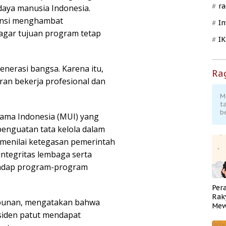
ra
daya manusia Indonesia.
tensi menghambat
In
agar tujuan program tetap
I
nerasi bangsa. Karena itu,
Ra
ran bekerja profesional dan
M
t
b
lama Indonesia (MUI) yang
nguatan tata kelola dalam
menilai ketegasan pemerintah
ntegritas lembaga serta
hadap program-program
Per
Rak
mbunan, mengatakan bahwa
Mew
siden patut mendapat
Pend