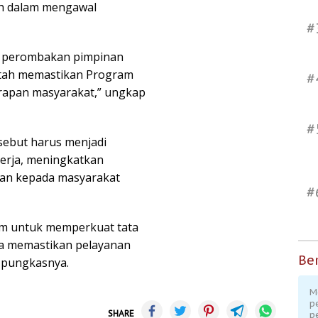
ah dalam mengawal
#
n perombakan pimpinan
tah memastikan Program
#
arapan masyarakat,” ungkap
#
ebut harus menjadi
rja, meningkatkan
nan kepada masyarakat
#
um untuk memperkuat tata
ta memastikan pelayanan
Ber
” pungkasnya.
M
p
SHARE
p