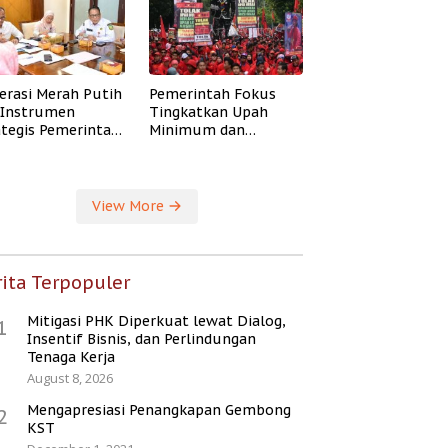
erasi Merah Putih
Pemerintah Fokus
i Instrumen
Tingkatkan Upah
ategis Pemerintah
Minimum dan
ingkatkan
Jaminan Sosial Buruh
ejahteraan Desa
View More
ita Terpopuler
Mitigasi PHK Diperkuat lewat Dialog,
1
Insentif Bisnis, dan Perlindungan
Tenaga Kerja
August 8, 2026
Mengapresiasi Penangkapan Gembong
2
KST