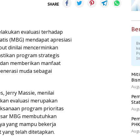
SHARE
Ber
lakukan evaluasi terhadap
tis (MBG) mendapat apresiasi
Be
but dinilai mencerminkan
k
P
tikan program strategis
I
n, dan memberikan manfaat
generasi muda sebagai
Mit
Bisn
Augu
es, Jerry Massie, menilai
Pem
kan evaluasi merupakan
Sta
aksanaan program prioritas
Augu
besar MBG membutuhkan
Pem
aya yang mampu bekerja
PH
Augu
 yang telah ditetapkan.