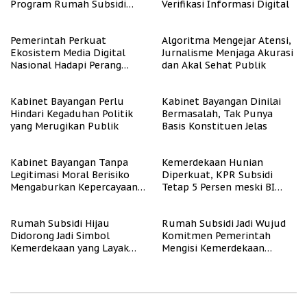
Program Rumah Subsidi
Verifikasi Informasi Digital
untuk Masyarakat
Berpenghasilan Rendah
Pemerintah Perkuat
Algoritma Mengejar Atensi,
Ekosistem Media Digital
Jurnalisme Menjaga Akurasi
Nasional Hadapi Perang
dan Akal Sehat Publik
Algoritma AI
Kabinet Bayangan Perlu
Kabinet Bayangan Dinilai
Hindari Kegaduhan Politik
Bermasalah, Tak Punya
yang Merugikan Publik
Basis Konstituen Jelas
Kabinet Bayangan Tanpa
Kemerdekaan Hunian
Legitimasi Moral Berisiko
Diperkuat, KPR Subsidi
Mengaburkan Kepercayaan
Tetap 5 Persen meski BI
Publik
Rate Naik
Rumah Subsidi Hijau
Rumah Subsidi Jadi Wujud
Didorong Jadi Simbol
Komitmen Pemerintah
Kemerdekaan yang Layak
Mengisi Kemerdekaan
dan Asri
dengan Kesejahteraan