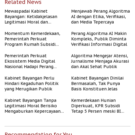
Related News
Mewaspadai Kabinet
Menjawab Perang Algoritma
Bayangan: Ketidakjelasan
AI dengan Etika, Verifikasi,
Legitimasi Moral dan
dan Media Tepercaya
Representasi
Momentum Kemerdekaan,
Perang Algoritma AI Makin
Pemerintah Perkuat
Kompleks, Publik Diminta
Program Rumah Subsidi
Verifikasi Informasi Digital
untuk Masyarakat
Berpenghasilan Rendah
Pemerintah Perkuat
Algoritma Mengejar Atensi,
Ekosistem Media Digital
Jurnalisme Menjaga Akurasi
Nasional Hadapi Perang
dan Akal Sehat Publik
Algoritma AI
Kabinet Bayangan Perlu
Kabinet Bayangan Dinilai
Hindari Kegaduhan Politik
Bermasalah, Tak Punya
yang Merugikan Publik
Basis Konstituen Jelas
Kabinet Bayangan Tanpa
Kemerdekaan Hunian
Legitimasi Moral Berisiko
Diperkuat, KPR Subsidi
Mengaburkan Kepercayaan
Tetap 5 Persen meski BI
Publik
Rate Naik
Recommendation for You