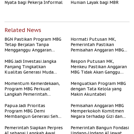
Nyata bagi Pekerja Informal
Hunian Layak bagi MBR
Related News
BGN Pastikan Program MBG
Hormati Putusan MK,
Tetap Berjalan Tanpa
Pemerintah Pastikan
Mengganggu Anggaran
Pemisahan Anggaran MBG
Pendidikan
Berjalan Terukur
MBG Jadi Investasi Jangka
Respon Putusan MK,
Panjang Tingkatkan
Menkeu Pastikan Anggaran
Kualitas Generasi Muda
MBG Tidak Akan Ganggu
Indonesia
APBN
Momentum Kemerdekaan,
Menguatkan Program MBG
Program MBG Perkuat
dengan Tata Kelola yang
Langkah Pemerintah
Makin Akuntabel
Perangi Stunting
Papua Jadi Prioritas
Pemisahan Anggaran MBG
Program MBG Demi
Memperkokoh Komitmen
Membangun Generasi Sehat
Negara terhadap Gizi dan
dan Bebas Stunting
Pendidikan
Pemerintah Siapkan Perpres
Pemerintah Bangun Fondasi
AI sebagai Langkah Awal
Undang-Undang AI lewat