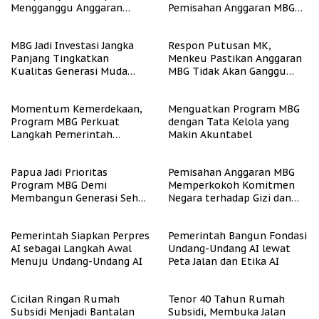
Mengganggu Anggaran
Pemisahan Anggaran MBG
Pendidikan
Berjalan Terukur
MBG Jadi Investasi Jangka
Respon Putusan MK,
Panjang Tingkatkan
Menkeu Pastikan Anggaran
Kualitas Generasi Muda
MBG Tidak Akan Ganggu
Indonesia
APBN
Momentum Kemerdekaan,
Menguatkan Program MBG
Program MBG Perkuat
dengan Tata Kelola yang
Langkah Pemerintah
Makin Akuntabel
Perangi Stunting
Papua Jadi Prioritas
Pemisahan Anggaran MBG
Program MBG Demi
Memperkokoh Komitmen
Membangun Generasi Sehat
Negara terhadap Gizi dan
dan Bebas Stunting
Pendidikan
Pemerintah Siapkan Perpres
Pemerintah Bangun Fondasi
AI sebagai Langkah Awal
Undang-Undang AI lewat
Menuju Undang-Undang AI
Peta Jalan dan Etika AI
Cicilan Ringan Rumah
Tenor 40 Tahun Rumah
Subsidi Menjadi Bantalan
Subsidi, Membuka Jalan