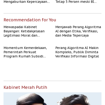
Mengaburkan Kepercayaan
Tetap 5 Persen meski BI
Publik
Rate Naik
Recommendation for You
Mewaspadai Kabinet
Menjawab Perang Algoritma
Bayangan: Ketidakjelasan
AI dengan Etika, Verifikasi,
Legitimasi Moral dan
dan Media Tepercaya
Representasi
Momentum Kemerdekaan,
Perang Algoritma AI Makin
Pemerintah Perkuat
Kompleks, Publik Diminta
Program Rumah Subsidi
Verifikasi Informasi Digital
untuk Masyarakat
Berpenghasilan Rendah
Kabinet Merah Putih