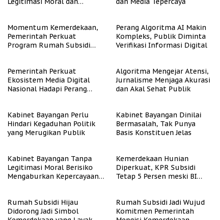
Legitimasi Moral dan
dan Media Tepercaya
Representasi
Momentum Kemerdekaan,
Perang Algoritma AI Makin
Pemerintah Perkuat
Kompleks, Publik Diminta
Program Rumah Subsidi
Verifikasi Informasi Digital
untuk Masyarakat
Berpenghasilan Rendah
Pemerintah Perkuat
Algoritma Mengejar Atensi,
Ekosistem Media Digital
Jurnalisme Menjaga Akurasi
Nasional Hadapi Perang
dan Akal Sehat Publik
Algoritma AI
Kabinet Bayangan Perlu
Kabinet Bayangan Dinilai
Hindari Kegaduhan Politik
Bermasalah, Tak Punya
yang Merugikan Publik
Basis Konstituen Jelas
Kabinet Bayangan Tanpa
Kemerdekaan Hunian
Legitimasi Moral Berisiko
Diperkuat, KPR Subsidi
Mengaburkan Kepercayaan
Tetap 5 Persen meski BI
Publik
Rate Naik
Rumah Subsidi Hijau
Rumah Subsidi Jadi Wujud
Didorong Jadi Simbol
Komitmen Pemerintah