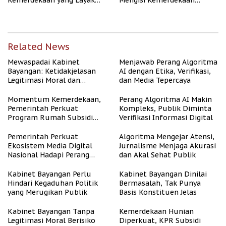
Kemerdekaan yang Layak
Mengisi Kemerdekaan
dan Asri
dengan Kesejahteraan
Related News
Mewaspadai Kabinet
Menjawab Perang Algoritma
Bayangan: Ketidakjelasan
AI dengan Etika, Verifikasi,
Legitimasi Moral dan
dan Media Tepercaya
Representasi
Momentum Kemerdekaan,
Perang Algoritma AI Makin
Pemerintah Perkuat
Kompleks, Publik Diminta
Program Rumah Subsidi
Verifikasi Informasi Digital
untuk Masyarakat
Berpenghasilan Rendah
Pemerintah Perkuat
Algoritma Mengejar Atensi,
Ekosistem Media Digital
Jurnalisme Menjaga Akurasi
Nasional Hadapi Perang
dan Akal Sehat Publik
Algoritma AI
Kabinet Bayangan Perlu
Kabinet Bayangan Dinilai
Hindari Kegaduhan Politik
Bermasalah, Tak Punya
yang Merugikan Publik
Basis Konstituen Jelas
Kabinet Bayangan Tanpa
Kemerdekaan Hunian
Legitimasi Moral Berisiko
Diperkuat, KPR Subsidi