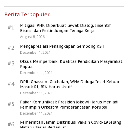
Berita Terpopuler
Mitigasi PHK Diperkuat lewat Dialog, Insentif
#1
Bisnis, dan Perlindungan Tenaga Kerja
August 8, 2026
Mengapresiasi Penangkapan Gembong KST
#2
December 1, 2021
Otsus Memperbaiki Kualitas Pendidikan Masyarakat
#3
Papua
December 11, 2021
DPR: Ghassem Gilchalan, WNA Diduga Intel Keluar-
#4
Masuk RI, BIN Harus Usut!
December 11, 2021
Pakar Komunikasi: Presiden Jokowi Harus Menjadi
#5
Pemimpin Orkestra Pemberantasan Korupsi
December 11, 2021
Pemerintah Jamin Distribusi Vaksin Covid-19 Jelang
#6
Nataru Terus Berlanjut