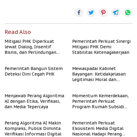
Read Also
Mitigasi PHK Diperkuat
Pemerintah Perkuat Sinergi
lewat Dialog, Insentif
Mitigasi PHK Demi
Bisnis, dan Perlindungan
Stabilitas Ketenagakerjaan
Tenaga Kerja
Pemerintah Bangun Sistem
Mewaspadai Kabinet
Deteksi Dini Cegah PHK
Bayangan: Ketidakjelasan
Legitimasi Moral dan
Representasi
Menjawab Perang Algoritma
Momentum Kemerdekaan,
AI dengan Etika, Verifikasi,
Pemerintah Perkuat
dan Media Tepercaya
Program Rumah Subsidi
untuk Masyarakat
Berpenghasilan Rendah
Perang Algoritma AI Makin
Pemerintah Perkuat
Kompleks, Publik Diminta
Ekosistem Media Digital
Verifikasi Informasi Digital
Nasional Hadapi Perang