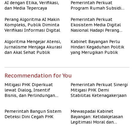
AI dengan Etika, Verifikasi,
Pemerintah Perkuat
dan Media Tepercaya
Program Rumah Subsidi
untuk Masyarakat
Berpenghasilan Rendah
Perang Algoritma AI Makin
Pemerintah Perkuat
Kompleks, Publik Diminta
Ekosistem Media Digital
Verifikasi Informasi Digital
Nasional Hadapi Perang
Algoritma AI
Algoritma Mengejar Atensi,
Kabinet Bayangan Perlu
Jurnalisme Menjaga Akurasi
Hindari Kegaduhan Politik
dan Akal Sehat Publik
yang Merugikan Publik
Recommendation for You
Mitigasi PHK Diperkuat
Pemerintah Perkuat Sinergi
lewat Dialog, Insentif
Mitigasi PHK Demi
Bisnis, dan Perlindungan
Stabilitas Ketenagakerjaan
Tenaga Kerja
Pemerintah Bangun Sistem
Mewaspadai Kabinet
Deteksi Dini Cegah PHK
Bayangan: Ketidakjelasan
Legitimasi Moral dan
Representasi