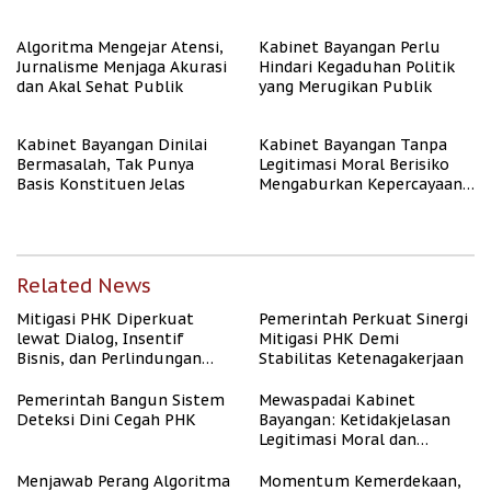
Algoritma AI
Algoritma Mengejar Atensi,
Kabinet Bayangan Perlu
Jurnalisme Menjaga Akurasi
Hindari Kegaduhan Politik
dan Akal Sehat Publik
yang Merugikan Publik
Kabinet Bayangan Dinilai
Kabinet Bayangan Tanpa
Bermasalah, Tak Punya
Legitimasi Moral Berisiko
Basis Konstituen Jelas
Mengaburkan Kepercayaan
Publik
Related News
Mitigasi PHK Diperkuat
Pemerintah Perkuat Sinergi
lewat Dialog, Insentif
Mitigasi PHK Demi
Bisnis, dan Perlindungan
Stabilitas Ketenagakerjaan
Tenaga Kerja
Pemerintah Bangun Sistem
Mewaspadai Kabinet
Deteksi Dini Cegah PHK
Bayangan: Ketidakjelasan
Legitimasi Moral dan
Representasi
Menjawab Perang Algoritma
Momentum Kemerdekaan,